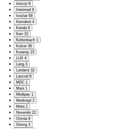
Imicryl
8
Intermed
9
Ivoclar
58
Kemdent
4
Kenda
6
Kerr
32
Kettenbach
1
Kulzer
30
Kuraray
23
LUX
4
Lang
3
Larident
32
Lascod
9
MDC
1
Mani
1
Medipac
1
Medisept
2
Meta
1
Novendo
22
Omnia
9
Orsing
3