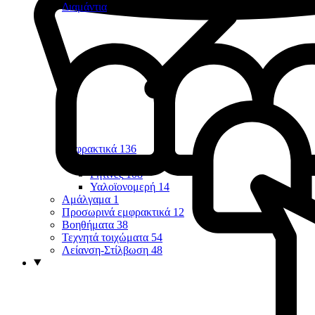
Διαμάντια
Εμφρακτικά
136
Οπών & Σχισμών
7
Ρητίνες
108
Υαλοϊονομερή
14
Αμάλγαμα
1
Προσωρινά εμφρακτικά
12
Βοηθήματα
38
Τεχνητά τοιχώματα
54
Λείανση-Στίλβωση
48