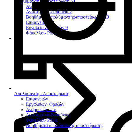
Απολύμανση - Αποστείρωση
54
Αναρροφήσεων
7
Αντισηπτικά-Σαπούνια
2
Βοηθήματα απολύμανσης-αποστείρωσης
20
Επιφανειών
10
Εργαλείων- Φρεζών
9
Φάκελλοι- Ρολά
2
Απολύμανση - Αποστείρωση
Επιφανειών
Εργαλείων- Φρεζών
Αναρροφήσεων
Αντισηπτικά-Σαπούνια
Φάκελλοι- Ρολά
Βοηθήματα απολύμανσης-αποστείρωσης