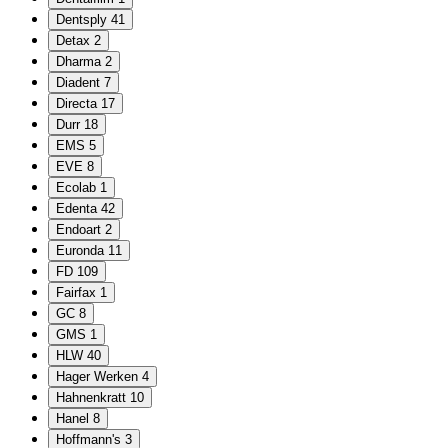
Dentsply
41
Detax
2
Dharma
2
Diadent
7
Directa
17
Durr
18
EMS
5
EVE
8
Ecolab
1
Edenta
42
Endoart
2
Euronda
11
FD
109
Fairfax
1
GC
8
GMS
1
HLW
40
Hager Werken
4
Hahnenkratt
10
Hanel
8
Hoffmann's
3