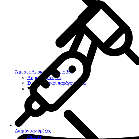
Άμεσες Αποκαταστάσεις
360
Αδροποιήσεις
15
Συγκολλητικοί παράγοντες
39
Διαμάντια-Φρέζες
Φρέζες