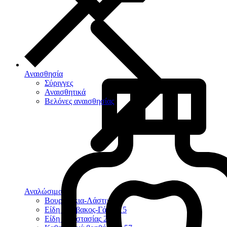
Αναισθησία
Σύριγγες
Αναισθητικά
Βελόνες αναισθησίας
Αναλώσιμα
124
Βουρτσάκια-Λάστιχα
9
Είδη Βάμβακος-Γάζες
15
Είδη Προστασίας
23