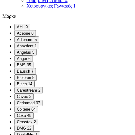
Τουρμπίνες Airotor
4
Χειρουργικές Γωνιακές
1
Μάρκα
AHL
9
Aceone
8
Adipharm
5
Anaxdent
1
Angelus
5
Anger
6
BMS
35
Bausch
7
Bioloren
8
Bisco
14
Carestream
2
Cavex
3
Cerkamed
37
Coltene
64
Coxo
49
Crosstex
2
DMG
22
Dentalfilm
1