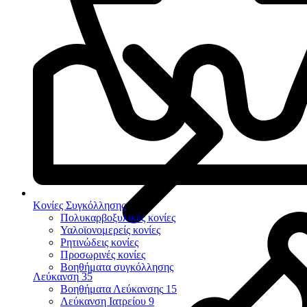
Κονίες Συγκόλλησης
Πολυκαρβοξυλικές κονίες
Υαλοϊονομερείς κονίες
Ρητινώδεις κονίες
Προσωρινές κονίες
Βοηθήματα συγκόλλησης
Λεύκανση
35
Βοηθήματα Λεύκανσης
15
Λεύκανση Ιατρείου
9