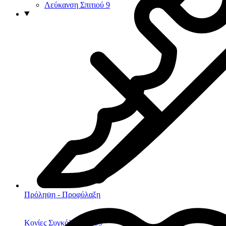
Λεύκανση Σπιτιού
9
Πρόληψη - Προφύλαξη
Κονίες Συγκόλλησης
99