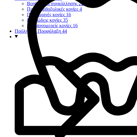
Βοηθήματα συγκόλλησης
22
Πολυκαρβοξυλικές κονίες
4
Προσωρινές κονίες
16
Ρητινώδεις κονίες
35
Υαλοϊονομερείς κονίες
16
Πρόληψη - Προφύλαξη
44