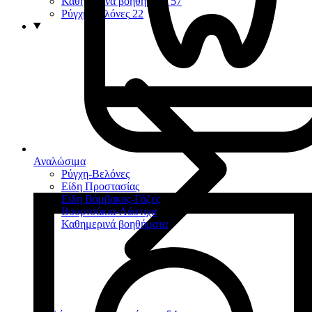
Καθημερινά βοηθήματα
57
Ρύγχη-Βελόνες
22
Αναλώσιμα
Ρύγχη-Βελόνες
Είδη Προστασίας
Είδη Βάμβακος-Γάζες
Βουρτσάκια-Λάστιχα
Καθημερινά βοηθήματα