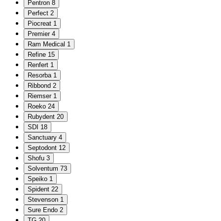
Pentron
8
Perfect
2
Piocreat
1
Premier
4
Ram Medical
1
Refine
15
Renfert
1
Resorba
1
Ribbond
2
Riemser
1
Roeko
24
Rubydent
20
SDI
18
Sanctuary
4
Septodont
12
Shofu
3
Solventum
73
Speiko
1
Spident
22
Stevenson
1
Sure Endo
2
TG
20