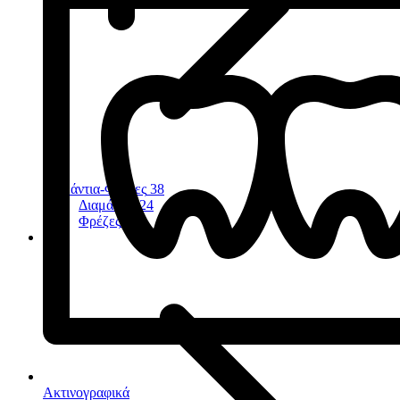
Διαμάντια-Φρέζες
38
Διαμάντια
24
Φρέζες
11
Ακτινογραφικά