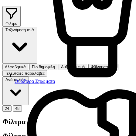
Φίλτρα
Ταξινόμηση ανά
Αλφαβητικά
Πιο δημοφιλή
Αύξουσα τιμή
Φθίνουσα τιμή
Τελευταίες παραλαβές
Ανά σελίδα
Ουδέτερα Στρώματα
24
48
Φίλτρα
Φίλτρα