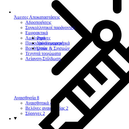
Άμεσες Αποκαταστάσεις
Αδροποιήσεις
Συγκολλητικοί παράγοντες
Εμφρακτικά
Αμάλγαμα
Ρητίνες
Προσωρινά εμφρακτικά
Υαλοϊονομερή
Βοηθήματα
Οπών & Σχισμών
Τεχνητά τοιχώματα
Λείανση-Στίλβωση
Αναισθησία
8
Αναισθητικά
4
Βελόνες αναισθησίας
2
Σύριγγες
2