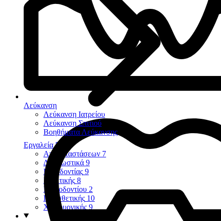
Λεύκανση
Λεύκανση Ιατρείου
Λεύκανση Σπιτιού
Βοηθήματα Λεύκανσης
Εργαλεία
58
Αποκαταστάσεων
7
Διαγνωστικά
9
Ενδοδοντίας
9
Εξακτικής
8
Περιοδοντίου
2
Προσθετικής
10
Χειρουργικής
9