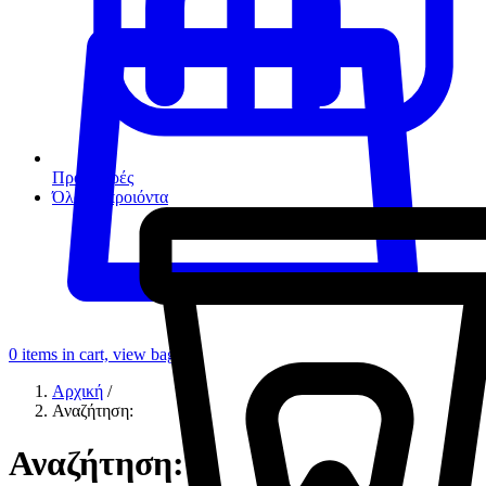
Προσφορές
Όλα τα προιόντα
0
items in cart, view bag
Αρχική
/
Αναζήτηση:
Αναζήτηση: