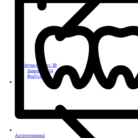
Διαμάντια-Φρέζες
38
Διαμάντια
24
Φρέζες
11
Ακτινογραφικά