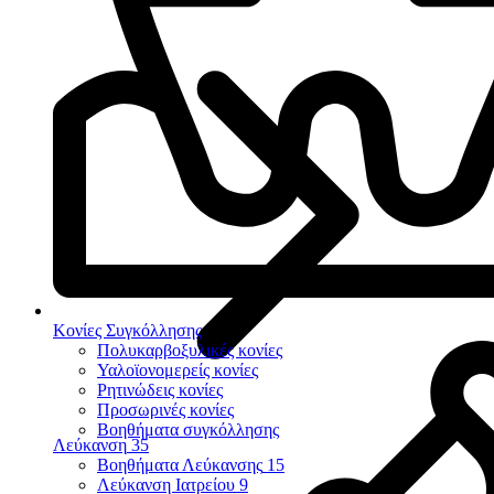
Κονίες Συγκόλλησης
Πολυκαρβοξυλικές κονίες
Υαλοϊονομερείς κονίες
Ρητινώδεις κονίες
Προσωρινές κονίες
Βοηθήματα συγκόλλησης
Λεύκανση
35
Βοηθήματα Λεύκανσης
15
Λεύκανση Ιατρείου
9