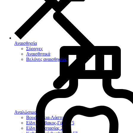
Αναισθησία
Σύριγγες
Αναισθητικά
Βελόνες αναισθησίας
Αναλώσιμα
124
Βουρτσάκια-Λάστιχα
9
Είδη Βάμβακος-Γάζες
15
Είδη Προστασίας
23