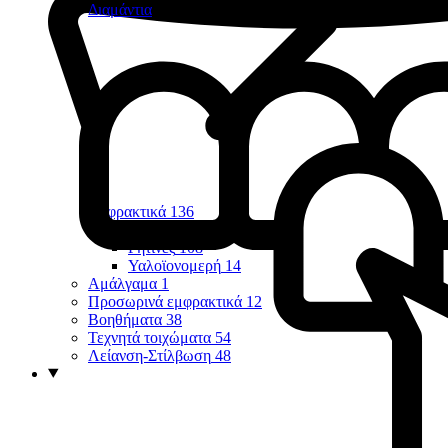
Διαμάντια
Εμφρακτικά
136
Οπών & Σχισμών
7
Ρητίνες
108
Υαλοϊονομερή
14
Αμάλγαμα
1
Προσωρινά εμφρακτικά
12
Βοηθήματα
38
Τεχνητά τοιχώματα
54
Λείανση-Στίλβωση
48