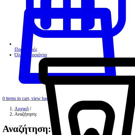
Προσφορές
Όλα τα προιόντα
0
items in cart, view bag
Αρχική
/
Αναζήτηση:
Αναζήτηση: