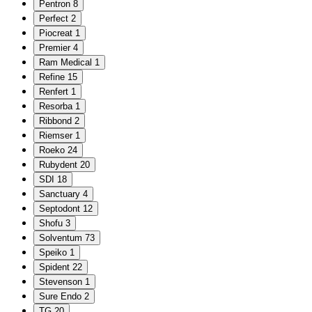
Pentron
8
Perfect
2
Piocreat
1
Premier
4
Ram Medical
1
Refine
15
Renfert
1
Resorba
1
Ribbond
2
Riemser
1
Roeko
24
Rubydent
20
SDI
18
Sanctuary
4
Septodont
12
Shofu
3
Solventum
73
Speiko
1
Spident
22
Stevenson
1
Sure Endo
2
TG
20