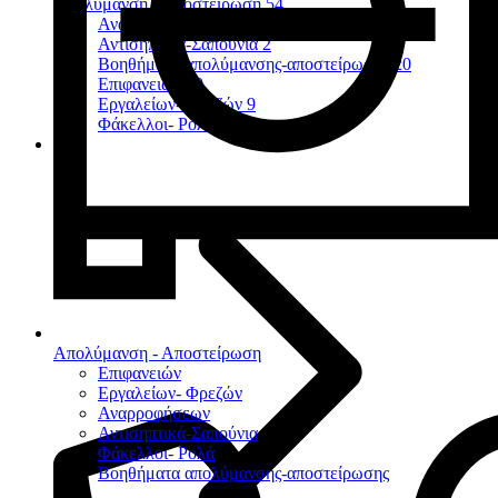
Απολύμανση - Αποστείρωση
54
Αναρροφήσεων
7
Αντισηπτικά-Σαπούνια
2
Βοηθήματα απολύμανσης-αποστείρωσης
20
Επιφανειών
10
Εργαλείων- Φρεζών
9
Φάκελλοι- Ρολά
2
Απολύμανση - Αποστείρωση
Επιφανειών
Εργαλείων- Φρεζών
Αναρροφήσεων
Αντισηπτικά-Σαπούνια
Φάκελλοι- Ρολά
Βοηθήματα απολύμανσης-αποστείρωσης