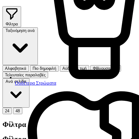
Φίλτρα
Ταξινόμηση ανά
Αλφαβητικά
Πιο δημοφιλή
Αύξουσα τιμή
Φθίνουσα τιμή
Τελευταίες παραλαβές
Ανά σελίδα
Ουδέτερα Στρώματα
24
48
Φίλτρα
Φίλτρα