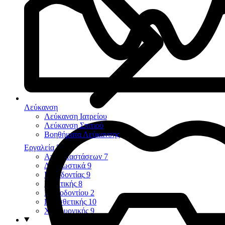
Λεύκανση
Λεύκανση Ιατρείου
Λεύκανση Σπιτιού
Βοηθήματα Λεύκανσης
Εργαλεία
58
Αποκαταστάσεων
7
Διαγνωστικά
9
Ενδοδοντίας
9
Εξακτικής
8
Περιοδοντίου
2
Προσθετικής
10
Χειρουργικής
9