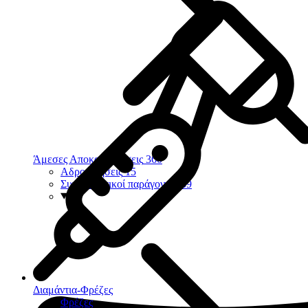
Άμεσες Αποκαταστάσεις
360
Αδροποιήσεις
15
Συγκολλητικοί παράγοντες
39
Διαμάντια-Φρέζες
Φρέζες