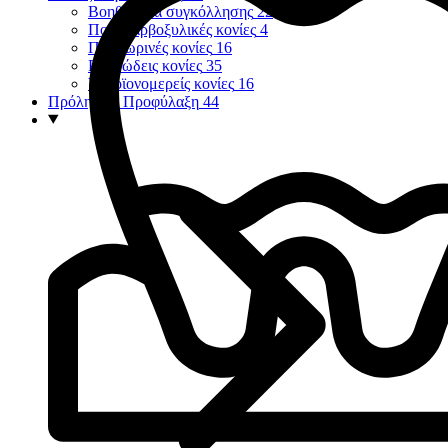
Βοηθήματα συγκόλλησης
22
Πολυκαρβοξυλικές κονίες
4
Προσωρινές κονίες
16
Ρητινώδεις κονίες
35
Υαλοϊονομερείς κονίες
16
Πρόληψη - Προφύλαξη
44