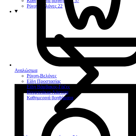
Καθημερινά βοηθήματα
57
Ρύγχη-Βελόνες
22
Αναλώσιμα
Ρύγχη-Βελόνες
Είδη Προστασίας
Είδη Βάμβακος-Γάζες
Βουρτσάκια-Λάστιχα
Καθημερινά βοηθήματα