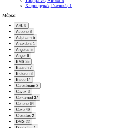
Τουρμπίνες Airotor
4
Χειρουργικές Γωνιακές
1
Μάρκα
AHL
9
Aceone
8
Adipharm
5
Anaxdent
1
Angelus
5
Anger
6
BMS
35
Bausch
7
Bioloren
8
Bisco
14
Carestream
2
Cavex
3
Cerkamed
37
Coltene
64
Coxo
49
Crosstex
2
DMG
22
Dentalfilm
1