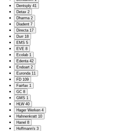
Dentsply
41
Detax
2
Dharma
2
Diadent
7
Directa
17
Durr
18
EMS
5
EVE
8
Ecolab
1
Edenta
42
Endoart
2
Euronda
11
FD
109
Fairfax
1
GC
8
GMS
1
HLW
40
Hager Werken
4
Hahnenkratt
10
Hanel
8
Hoffmann's
3