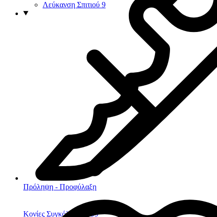
Λεύκανση Σπιτιού
9
Πρόληψη - Προφύλαξη
Κονίες Συγκόλλησης
99