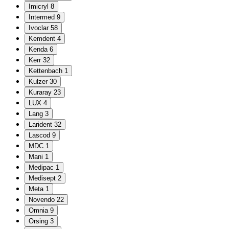
Imicryl
8
Intermed
9
Ivoclar
58
Kemdent
4
Kenda
6
Kerr
32
Kettenbach
1
Kulzer
30
Kuraray
23
LUX
4
Lang
3
Larident
32
Lascod
9
MDC
1
Mani
1
Medipac
1
Medisept
2
Meta
1
Novendo
22
Omnia
9
Orsing
3