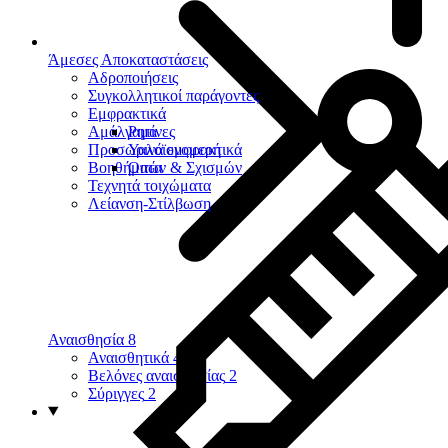
Άμεσες Αποκαταστάσεις
Αδροποιήσεις
Συγκολλητικοί παράγοντες
Εμφρακτικά
Αμάλγαμα
Ρητίνες
Προσωρινά εμφρακτικά
Υαλοϊονομερή
Βοηθήματα
Οπών & Σχισμών
Τεχνητά τοιχώματα
Λείανση-Στίλβωση
Αναισθησία
8
Αναισθητικά
4
Βελόνες αναισθησίας
2
Σύριγγες
2