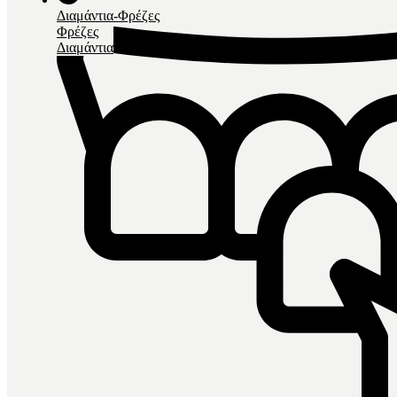
Διαμάντια-Φρέζες
Φρέζες
Διαμάντια
Σταδίου 11, 45333, Ιωάννινα.