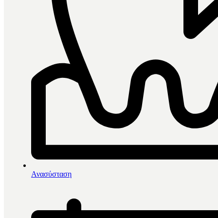
0
items in cart, view bag
Επικοινωνία
Ανασύσταση
Μπορείτε να μας στείλετε ερωτήσεις, προτάσεις ή προβλήματα χρησ
Διεύθυνση