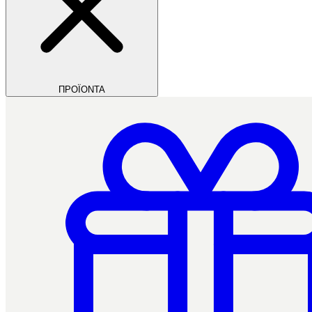
ΠΡΟΪΟΝΤΑ
Filios Dental
Ctrl+/