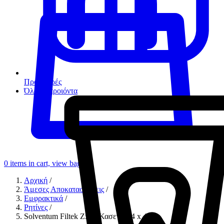
Προσφορές
Όλα τα προιόντα
0
items in cart, view bag
Αρχική
/
Άμεσες Αποκαταστάσεις
/
Εμφρακτικά
/
Ρητίνες
/
Solventum Filtek Z550 Κασετίνα 4 x 4 gr