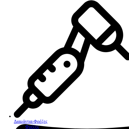
Διαμάντια-Φρέζες
Φρέζες