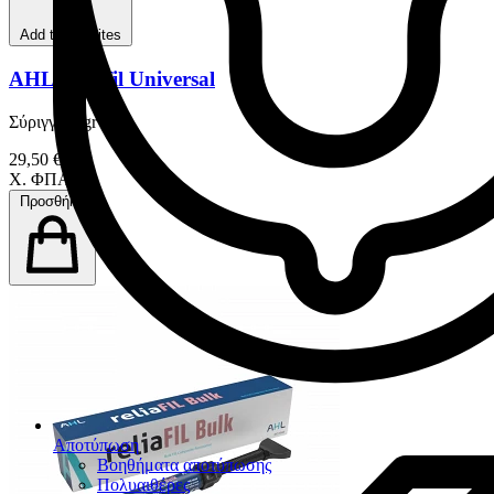
Add to favorites
AHL Reliafil Universal
Σύριγγα 4 gr
29,50 €
Χ. ΦΠΑ
Προσθήκη
Αποτύπωση
Βοηθήματα αποτύπωσης
Πολυαιθέρες