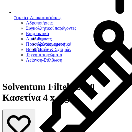
Άμεσες Αποκαταστάσεις
Αδροποιήσεις
Συγκολλητικοί παράγοντες
Εμφρακτικά
Αμάλγαμα
Ρητίνες
Προσωρινά εμφρακτικά
Υαλοϊονομερή
Βοηθήματα
Οπών & Σχισμών
Τεχνητά τοιχώματα
Λείανση-Στίλβωση
Solventum Filtek Z550
Κασετίνα 4 x 4 gr