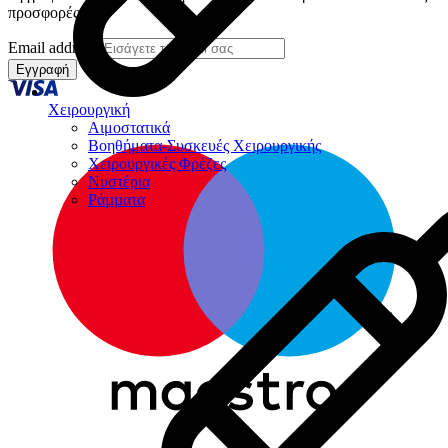
προσφορές μας
Email address
Εγγραφή
Χειρουργική
Αιμοστατικά
Βοηθήματα-Συσκευές Χειρουργικής
Χειρουργικές Φρέζες
Νυστέρια
Ράµµατα