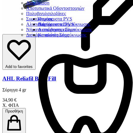
Αναγόμωση
Αποτυπωτικά Οδοντοστοιχιών
Πολυβινυλσιλοξάνες
Συμπύκνωσης
Παχύρευστα PVS
Αλγηνικά
Λεπτόρευστα PVS
Παχύρευστα Συμπύκνωσης
Νήματα απώθησης ούλων
Λεπτόρευστα Συμπύκνωσης
Δισκάρια αποτύπωσης
Καταλύτες Σύμπύκνωσης
Add to favorites
AHL Reliafil Bulk Fill
Σύριγγα 4 gr
34,90 €
Χ. ΦΠΑ
Προσθήκη