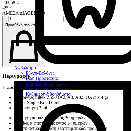
203,58 €
-25%
ΑΜΕΣΑ ΔΙΑΘΕΣΙΜΟ
Προσθήκη στο καλάθι
Αναλώσιμα
Ρύγχη-Βελόνες
Περιγραφή
Είδη Προστασίας
Είδη Βάμβακος-Γάζες
Η Συσκευασία περιλαμβάνει :
Βουρτσάκια-Λάστιχα
Καθημερινά βοηθήματα
4 Σύριγγες Filtek Z550 (Α2, Α3, Α3.5,ΟΑ2) x 4 gr
Adper Single Bond 6 ml
Αδροποίηση 3 ml
Εγγύηση παράδοσης εντός 30 ημερών
Δικαίωμα επιστροφής εντός 14 ημερών
Άμεση αντικατάσταση ελαττωματικών προϊόντων