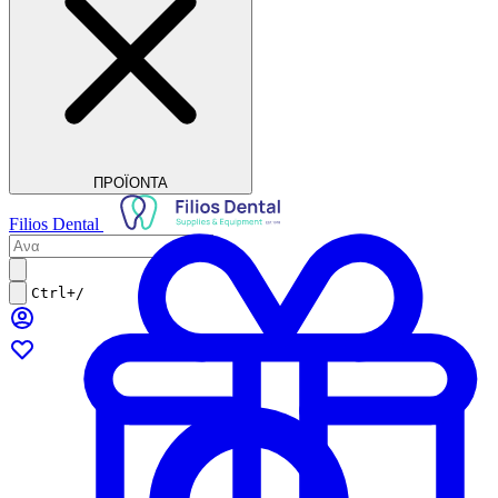
ΠΡΟΪΟΝΤΑ
Filios Dental
Ctrl+/