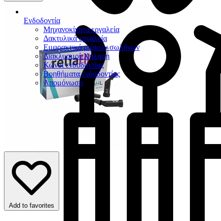
Ενδοδοντία
Μηχανοκίνητα εργαλεία
Δακτυλικά εργαλεία
Εμφρακτικά ριζικών σωλήνων
Διακλυσμοί-Χήληση
Κώνοι ενδοδοντίας
Βοηθήματα ενδοδοντίας
Απομόνωση
Add to favorites