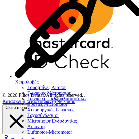
Χειρολαβές
Τουρμπίνες Airotor
Γωνιακές Micromotor
© 2026 Filios Dental. All rights reserved.
Γωνιακές Πολλαπλασιαστικές
Κατασκευή ιστοσελίδων
Netstudio
Ευθείες Micromotor
Close menu
Χειρουργικές Γωνιακές
Ταχυσύνδεσμοι
Micromotor Ενδοδοντίας
Λίπανση
Luftmotor-Micromotor