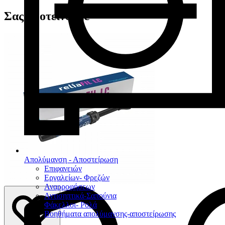
Σας προτείνουμε
Απολύμανση - Αποστείρωση
Επιφανειών
Εργαλείων- Φρεζών
Αναρροφήσεων
Αντισηπτικά-Σαπούνια
Φάκελλοι- Ρολά
Βοηθήματα απολύμανσης-αποστείρωσης