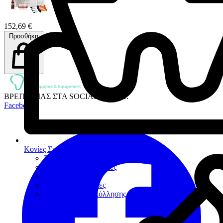
152,69 €
Προσθήκη
ΒΡΕΙΤΕ ΜΑΣ ΣΤΑ SOCIAL MEDIA:
Facebook
Κονίες Συγκόλλησης
Πολυκαρβοξυλικές κονίες
Υαλοϊονομερείς κονίες
Ρητινώδεις κονίες
Προσωρινές κονίες
Βοηθήματα συγκόλλησης