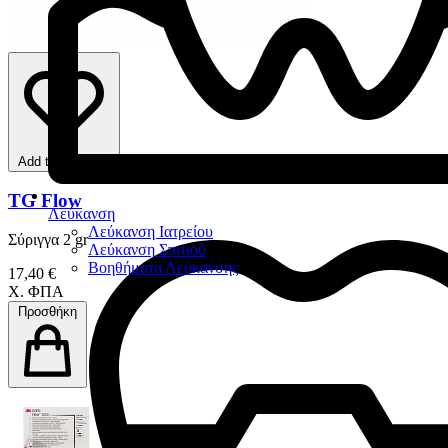
Add to favorites
TG Flow
Λεύκανση
Λεύκανση Ιατρείου
Σύριγγα 2 gr
Λεύκανση Σπιτιού
Βοηθήματα Λεύκανσης
17,40 €
Χ. ΦΠΑ
Προσθήκη