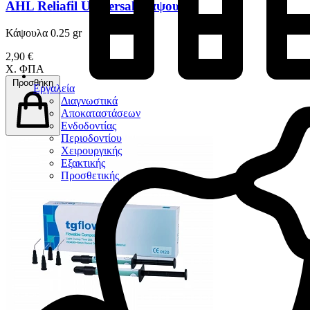
AHL Reliafil Universal Κάψουλες
Κάψουλα 0.25 gr
2,90 €
Χ. ΦΠΑ
Προσθήκη
Εργαλεία
Διαγνωστικά
Αποκαταστάσεων
Ενδοδοντίας
Περιοδοντίου
Χειρουργικής
Εξακτικής
Προσθετικής