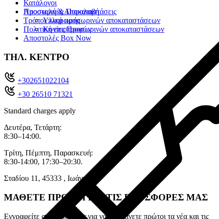
Κατάλογοι
Προσωρινές Αποκαταστάσεις
Αποστολή & Παραλαβή
Τρόποι πληρωμής
Υλικά προσωρινών αποκαταστάσεων
Πολιτική επιστροφών
Κονίες Προσωρινών αποκαταστάσεων
Αποστολές Box Now
ΤΗΛ. ΚΕΝΤΡΟ
+302651022104
+30 26510 71321
Standard charges apply
Δευτέρα, Τετάρτη:
8:30–14:00.
Τρίτη, Πέμπτη, Παρασκευή:
8:30-14:00, 17:30–20:30.
Σταδίου 11, 45333 , Ιωάννινα.
ΜΑΘΕΤΕ ΠΡΩΤΟΙ ΓΙΑ ΤΙΣ ΠΡΟΣΦΟΡΕΣ ΜΑΣ
Εγγραφείτε στο newsletter για να λαμβάνετε πρώτοι τα νέα και τις