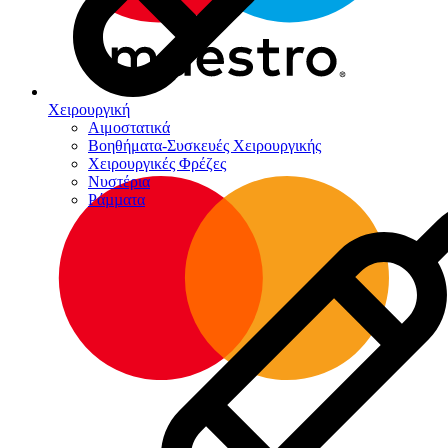
Χειρουργική
Αιμοστατικά
Βοηθήματα-Συσκευές Χειρουργικής
Χειρουργικές Φρέζες
Νυστέρια
Ράµµατα