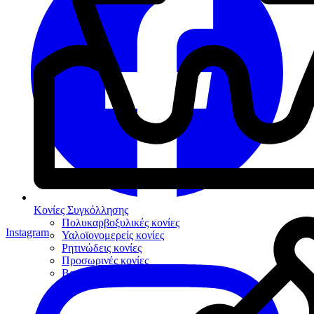
Κονίες Συγκόλλησης
Πολυκαρβοξυλικές κονίες
Instagram
Υαλοϊονομερείς κονίες
Ρητινώδεις κονίες
Προσωρινές κονίες
Βοηθήματα συγκόλλησης