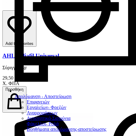
Add to favorites
AHL Reliafil Universal
Σύριγγα 4 gr
29,50 €
Χ. ΦΠΑ
Προσθήκη
Απολύμανση - Αποστείρωση
Επιφανειών
Εργαλείων- Φρεζών
Αναρροφήσεων
Αντισηπτικά-Σαπούνια
Φάκελλοι- Ρολά
Βοηθήματα απολύμανσης-αποστείρωσης