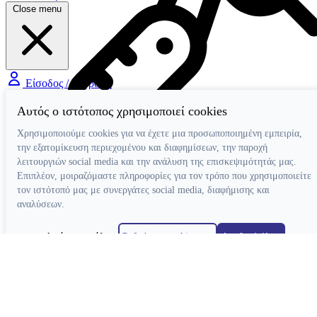
Close menu
Είσοδος / Εγγραφή
Αυτός ο ιστότοπος χρησιμοποιεί cookies
Χρησιμοποιούμε cookies για να έχετε μια προσωποποιημένη εμπειρία,
την εξατομίκευση περιεχομένου και διαφημίσεων, την παροχή
λειτουργιών social media και την ανάλυση της επισκεψιμότητάς μας.
Επιπλέον, μοιραζόμαστε πληροφορίες για τον τρόπο που χρησιμοποιείτε
Χειρολαβές
τον ιστότοπό μας με συνεργάτες social media, διαφήμισης και
Τουρμπίνες Airotor
αναλύσεων.
Γωνιακές Micromotor
Γωνιακές Πολλαπλασιαστικές
Απόρριψη όλων
Ρυθμίσεις cookies
Αποδοχή όλων
Ευθείες Micromotor
Χειρουργικές Γωνιακές
Κατασκευή ιστοσελίδων
Ταχυσύνδεσμοι
Micromotor Ενδοδοντίας
Λίπανση
Luftmotor-Micromotor