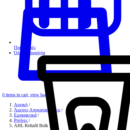
Προσφορές
Όλα τα προιόντα
0
items in cart, view bag
Αρχική
/
Άμεσες Αποκαταστάσεις
/
Εμφρακτικά
/
Ρητίνες
/
AHL Reliafil Bulk Fill