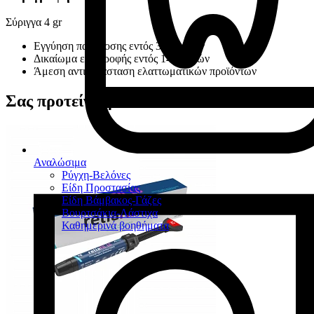
Σύριγγα 4 gr
Εγγύηση παράδοσης εντός 30 ημερών
Δικαίωμα επιστροφής εντός 14 ημερών
Άμεση αντικατάσταση ελαττωματικών προϊόντων
Σας προτείνουμε
Αναλώσιμα
Ρύγχη-Βελόνες
Είδη Προστασίας
Είδη Βάμβακος-Γάζες
Βουρτσάκια-Λάστιχα
Καθημερινά βοηθήματα