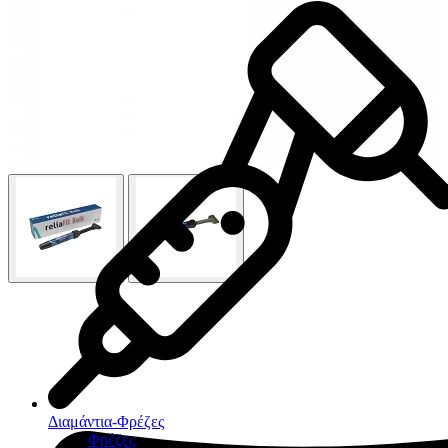
Διαμάντια-Φρέζες
Φρέζες