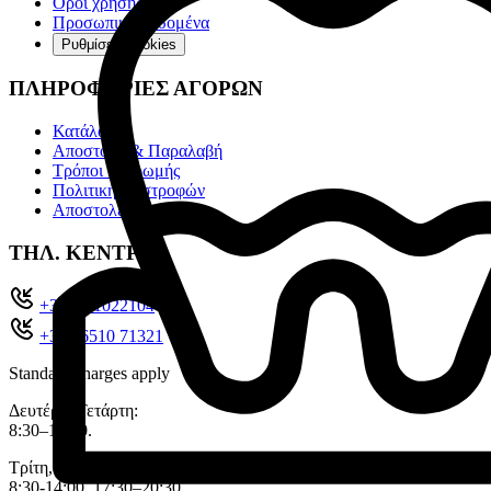
Όροι χρήσης
Προσωπικά Δεδομένα
Ρυθμίσεις cookies
ΠΛΗΡΟΦΟΡΙΕΣ ΑΓΟΡΩΝ
Κατάλογοι
Αποστολή & Παραλαβή
Τρόποι πληρωμής
Πολιτική επιστροφών
Αποστολές Box Now
ΤΗΛ. ΚΕΝΤΡΟ
+302651022104
+30 26510 71321
Standard charges apply
Δευτέρα, Τετάρτη:
8:30–14:00.
Τρίτη, Πέμπτη, Παρασκευή:
8:30-14:00, 17:30–20:30.