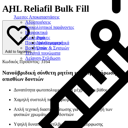
AHL Reliafil Bulk Fill
Άμεσες Αποκαταστάσεις
Αδροποιήσεις
Συγκολλητικοί παράγοντες
Εμφρακτικά
Αμάλγαμα
Ρητίνες
Προσωρινά εμφρακτικά
Υαλοϊονομερή
Βοηθήματα
Οπών & Σχισμών
Add to favorites
Τεχνητά τοιχώματα
Λείανση-Στίλβωση
Κωδικός Προϊόντος: 3164
Νανοϋβριδική σύνθετη ρητίνη μαζικής πλήρωσης
οπισθίων δοντιών
Δυνατότητα φωτοπολυμερισμού μέχρι 4 mm βάθος
Χαμηλή συστολή πολυμερισμού
Απλή τεχνική διαστρωμάτωσης για αναπαραγωγή των
φυσικών χρωμάτων των δοντιών
Υψηλή δυνατότητα στίλβωσης και διαμόρφωσης