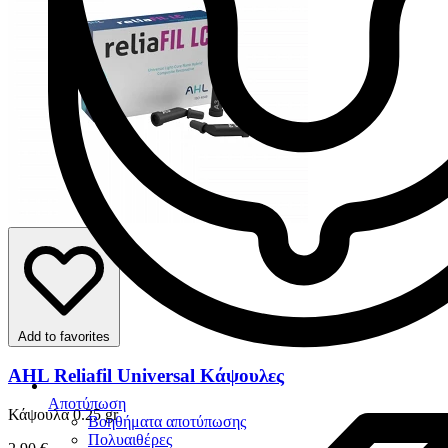
Add to favorites
AHL Reliafil Universal Κάψουλες
Αποτύπωση
Κάψουλα 0.25 gr
Βοηθήματα αποτύπωσης
Πολυαιθέρες