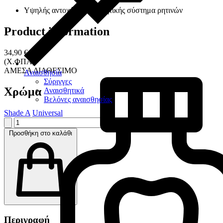
Yψηλής αντοχής και αισθητικής σύστημα ρητινών
Product information
34,90 €
(Χ.ΦΠΑ)
ΑΜΕΣΑ ΔΙΑΘΕΣΙΜΟ
Αναισθησία
Σύριγγες
Χρώμα
Αναισθητικά
Βελόνες αναισθησίας
Shade A
Universal
Προσθήκη στο καλάθι
Περιγραφή