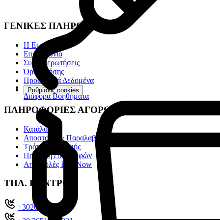
ΓΕΝΙΚΕΣ ΠΛΗΡΟΦΟΡΙΕΣ
Η Εταιρία
Επικοινωνία
Συχνές ερωτήσεις
Όροι χρήσης
Προσωπικά Δεδομένα
Ρυθμίσεις cookies
Διάφορα Βοηθήματα
ΠΛΗΡΟΦΟΡΙΕΣ ΑΓΟΡΩΝ
Κατάλογοι
Αποστολή & Παραλαβή
Τρόποι πληρωμής
Πολιτική επιστροφών
Αποστολές Box Now
ΤΗΛ. ΚΕΝΤΡΟ
+302651022104