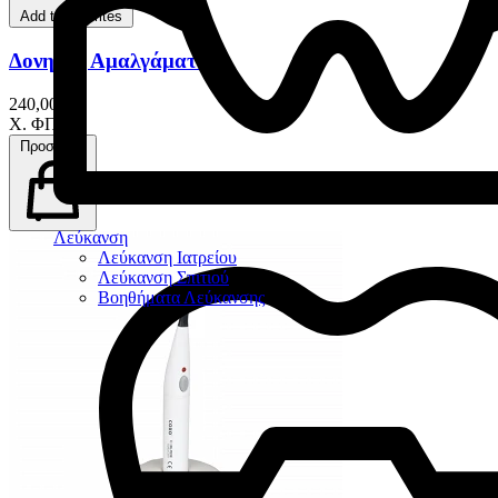
Add to favorites
Δονητής Αμαλγάματος
240,00 €
Χ. ΦΠΑ
Προσθήκη
Λεύκανση
Λεύκανση Ιατρείου
Λεύκανση Σπιτιού
Βοηθήματα Λεύκανσης