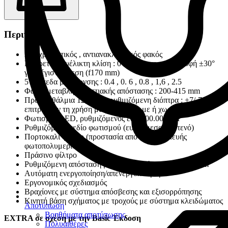
Περιγραφή
Αποχρωματικός , αντιανακλαστικός φακός
Εξαιρετικά ευέλικτη κλίση : 0 – 180° και περιστροφή ±30°
για μέγιστη άνεση (f170 mm)
5 Επίπεδα μεγέθυνσης : 0.4 , 0. 6 , 0.8 , 1,6 , 2.5
Φακοί μεταβλητής εστιακής απόστασης : 200-415 mm
Προσοφθάλμια 12,5 x με ρυθμιζόμενη διόπτρα : +7/-7 που
επιτρέπουν τη χρήση μικροσκοπίου με ή χωρίς γυαλιά
Φωτισμός LED, ρυθμιζόμενος έως 100.000 lux
Ρυθμιζόμενο πεδίο φωτισμού (ευρύ, μεσαίο, στενό)
Πορτοκαλί φίλτρο (προστασία από φως συσκευής
φωτοπολυμερισμού)
Πράσινο φίλτρο
Ρυθμιζόμενη απόσταση μεταξύ των κόρων : 55 – 75 mm
Αυτόματη ενεργοποίηση/απενεργοποίηση
Εργονομικός σχεδιασμός
Βραχίονες με σύστημα απόσβεσης και εξισορρόπησης
Κινητή βάση σχήματος με τροχούς με σύστημα κλειδώματος
Αποτύπωση
Βοηθήματα αποτύπωσης
EXTRA σε σχέση με την Basic Έκδοση
Πολυαιθέρες