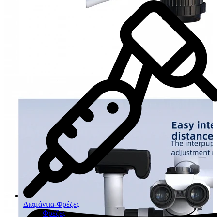
Διαμάντια-Φρέζες
Φρέζες