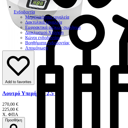
Ενδοδοντία
Μηχανοκίνητα εργαλεία
Δακτυλικά εργαλεία
Εμφρακτικά ριζικών σωλήνων
Διακλυσμοί-Χήληση
Κώνοι ενδοδοντίας
Βοηθήματα ενδοδοντίας
Απομόνωση
Add to favorites
Λουτρό Υπερήχων 2,5 Lt
270,00 €
225,00 €
Χ. ΦΠΑ
Προσθήκη