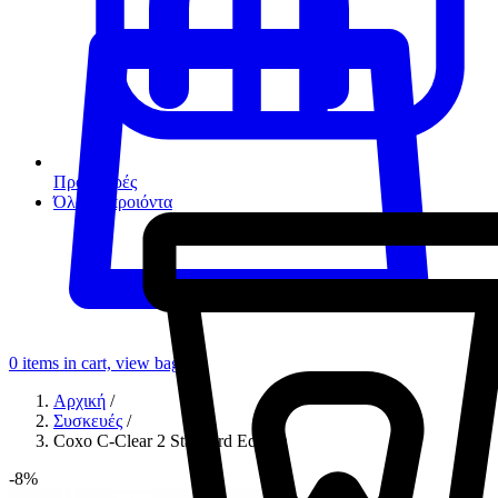
Προσφορές
Όλα τα προιόντα
0
items in cart, view bag
Αρχική
/
Συσκευές
/
Coxo C-Clear 2 Standard Edition
-8%