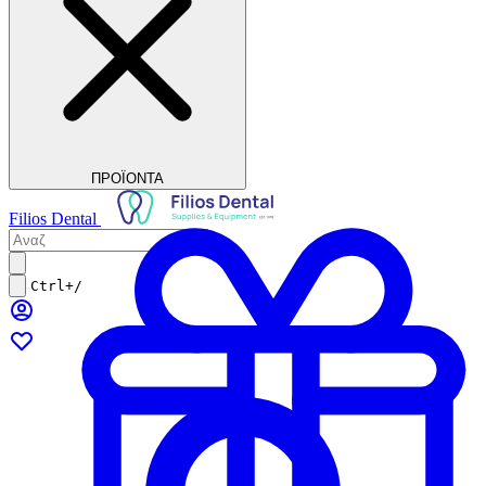
ΠΡΟΪΟΝΤΑ
Filios Dental
Ctrl+/