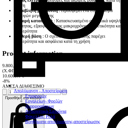
Απλός έλεγχος
: Γρήγορες και ακριβείς ρυθμίσεις κατά τη
χρήση
Μεταβλητή μεγέθυνση
: Προσφέρει ένα ευρύ φάσμα
επιλογών μεγέθυνσης
Στιβαρή κατασκευή
: Κατασκευασμένο από υλικά υψηλής
ποιότητας, εξασφαλίζοντας μακροχρόνια ανθεκτικότητα και
σταθερότητα
Σταθερή βάση
: Ο σχεδιασμός της βάσης παρέχει
σταθερότητα και ασφάλεια κατά τη χρήση
Product information
9.800,00 €
(Χ.ΦΠΑ)
10.600,00 €
-8%
ΑΜΕΣΑ ΔΙΑΘΕΣΙΜΟ
Απολύμανση - Αποστείρωση
Επιφανειών
Προσθήκη στο καλάθι
Εργαλείων- Φρεζών
Αναρροφήσεων
Αντισηπτικά-Σαπούνια
Φάκελλοι- Ρολά
Βοηθήματα απολύμανσης-αποστείρωσης