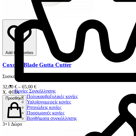
Add to favorites
Coxo C-Blade Gutta Cutter
Συσκευή & 4 Tips 4 Ανταλλακτικά Tips
32,00 € – 65,00 €
Κονίες Συγκόλλησης
Χ. ΦΠΑ
Πολυκαρβοξυλικές κονίες
Προσθήκη
Υαλοϊονομερείς κονίες
Ρητινώδεις κονίες
Προσωρινές κονίες
Βοηθήματα συγκόλλησης
3+1 Δώρο