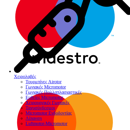
Χειρολαβές
Τουρμπίνες Airotor
Γωνιακές Micromotor
Γωνιακές Πολλαπλασιαστικές
Ευθείες Micromotor
Χειρουργικές Γωνιακές
Ταχυσύνδεσμοι
Micromotor Ενδοδοντίας
Λίπανση
Luftmotor-Micromotor