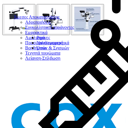
Άμεσες Αποκαταστάσεις
Αδροποιήσεις
Συγκολλητικοί παράγοντες
Εμφρακτικά
Αμάλγαμα
Ρητίνες
Προσωρινά εμφρακτικά
Υαλοϊονομερή
Βοηθήματα
Οπών & Σχισμών
Τεχνητά τοιχώματα
Λείανση-Στίλβωση