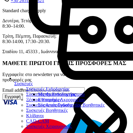
+30 26510 71321
Standard charges apply
Δευτέρα, Τετάρτη:
8:30–14:00.
Τρίτη, Πέμπτη, Παρασκευή:
8:30-14:00, 17:30–20:30.
Σταδίου 11, 45333 , Ιωάννινα.
ΜΑΘΕΤΕ ΠΡΩΤΟΙ ΓΙΑ ΤΙΣ ΠΡΟΣΦΟΡΕΣ ΜΑΣ
Εγγραφείτε στο newsletter για να λαμβάνετε πρώτοι τα νέα και τις
προσφορές μας
Συσκευές
Συσκευές Ενδοδοντίας
Email address
Συσκευές Φωτοπολυμερισμού
Μοτέρ Ενδοδοντίας
Εγγραφή
Ξέστρα Υπερήχων
Εντοπιστές Ακρορριζίου
Συσκευές Αποτρύγωσης
Συσκευές Ενδοδοντίας Βοηθητικές
Συσκευές Βοηθητικές
Κλίβανοι
CAD-CAM
Συσκευές Χειρουργικής