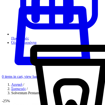
Προσφορές
Όλα τα προιόντα
0
items in cart, view bag
Αρχική
/
Συσκευές
/
Solventum Pentamix 3
-25%