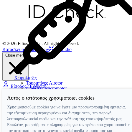
© 2026 Filios Dental. All rights reserved.
Κατασκευή ιστοσελίδων
Netstudio
Close menu
Χειρολαβές
Τουρμπίνες Airotor
Είσοδος / Εγγραφή
Γωνιακές Micromotor
Γωνιακές Πολλαπλασιαστικές
Αυτός ο ιστότοπος χρησιμοποιεί cookies
Ευθείες Micromotor
Χειρουργικές Γωνιακές
Χρησιμοποιούμε cookies για να έχετε μια προσωποποιημένη εμπειρία,
Ταχυσύνδεσμοι
την εξατομίκευση περιεχομένου και διαφημίσεων, την παροχή
Micromotor Ενδοδοντίας
λειτουργιών social media και την ανάλυση της επισκεψιμότητάς μας.
Λίπανση
Επιπλέον, μοιραζόμαστε πληροφορίες για τον τρόπο που χρησιμοποιείτε
Luftmotor-Micromotor
τον ιστότοπό μας με συνεργάτες social media, διαφήμισης και