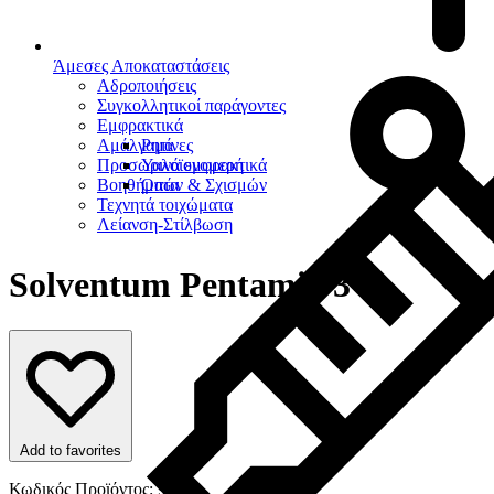
Άμεσες Αποκαταστάσεις
Αδροποιήσεις
Συγκολλητικοί παράγοντες
Εμφρακτικά
Αμάλγαμα
Ρητίνες
Προσωρινά εμφρακτικά
Υαλοϊονομερή
Βοηθήματα
Οπών & Σχισμών
Τεχνητά τοιχώματα
Λείανση-Στίλβωση
Solventum Pentamix 3
Add to favorites
Κωδικός Προϊόντος: 9330