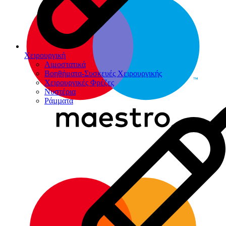
Χειρουργική
Αιμοστατικά
Βοηθήματα-Συσκευές Χειρουργικής
Χειρουργικές Φρέζες
Νυστέρια
Ράµµατα