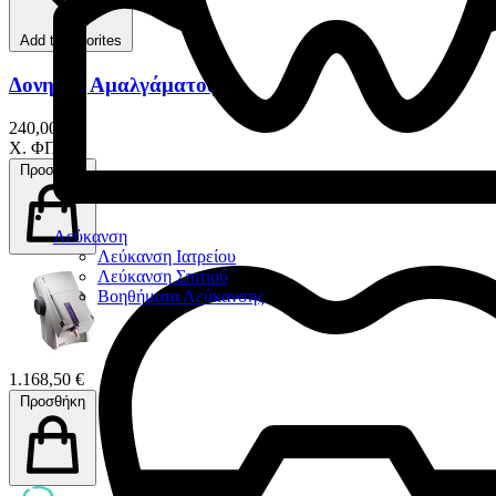
Add to favorites
Δονητής Αμαλγάματος
240,00 €
Χ. ΦΠΑ
Προσθήκη
Λεύκανση
Λεύκανση Ιατρείου
Λεύκανση Σπιτιού
Βοηθήματα Λεύκανσης
1.168,50 €
Προσθήκη