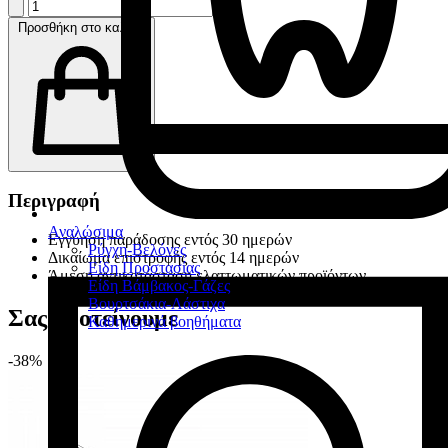
Προσθήκη στο καλάθι
Περιγραφή
Αναλώσιμα
Εγγύηση παράδοσης εντός 30 ημερών
Ρύγχη-Βελόνες
Δικαίωμα επιστροφής εντός 14 ημερών
Είδη Προστασίας
Άμεση αντικατάσταση ελαττωματικών προϊόντων
Είδη Βάμβακος-Γάζες
Βουρτσάκια-Λάστιχα
Σας προτείνουμε
Καθημερινά βοηθήματα
-38%