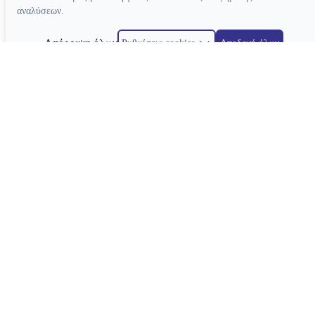
αναλύσεων.
Απόρριψη όλων
Ρυθμίσεις cookies
Αποδοχή όλων
Κατασκευή ιστοσελίδων