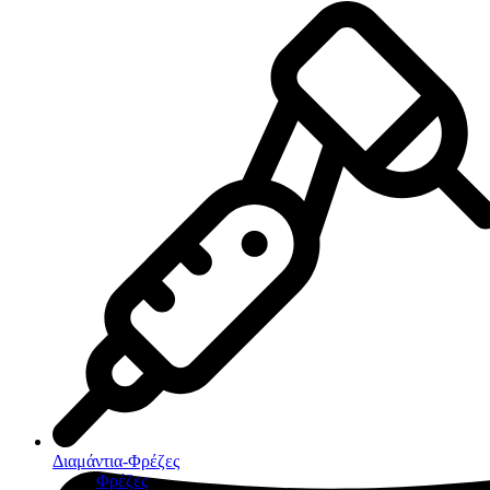
Διαμάντια-Φρέζες
Φρέζες