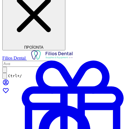
ΠΡΟΪΟΝΤΑ
Filios Dental
Ctrl+/