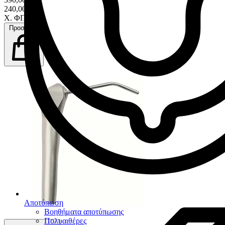
240,00 €
Χ. ΦΠΑ
Προσθήκη
Αποτύπωση
Βοηθήματα αποτύπωσης
Πολυαιθέρες