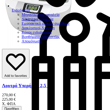
Ενδοδοντία
Μηχανοκίνητα εργαλεία
Δακτυλικά εργαλεία
Εμφρακτικά ριζικών σωλήνων
Διακλυσμοί-Χήληση
Κώνοι ενδοδοντίας
Βοηθήματα ενδοδοντίας
Απομόνωση
Add to favorites
Λουτρό Υπερήχων 2,5 Lt
270,00 €
225,00 €
Χ. ΦΠΑ
Προσθήκη