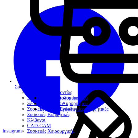
Συσκευές
Συσκευές Ενδοδοντίας
Συσκευές Φωτοπολυμερισμού
Μοτέρ Ενδοδοντίας
Ξέστρα Υπερήχων
Εντοπιστές Ακρορριζίου
Συσκευές Αποτρύγωσης
Συσκευές Ενδοδοντίας Βοηθητικές
Συσκευές Βοηθητικές
Κλίβανοι
CAD-CAM
Instagram
Συσκευές Χειρουργικής