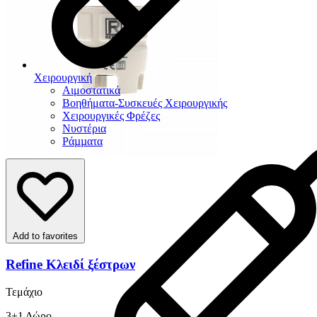
Χειρουργική
Αιμοστατικά
Βοηθήματα-Συσκευές Χειρουργικής
Χειρουργικές Φρέζες
Νυστέρια
Ράµµατα
Add to favorites
Refine Κλειδί ξέστρων
Τεμάχιο
3+1 Δώρο