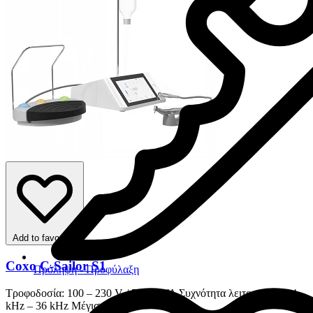
Add to favorites
Coxo C-Sailor S1
Πρόληψη - Προφύλαξη
Τροφοδοσία: 100 – 230 V / 50 Hz VA Συχνότητα λειτουργίας: 24
kHz – 36 kHz Μέγιστ...