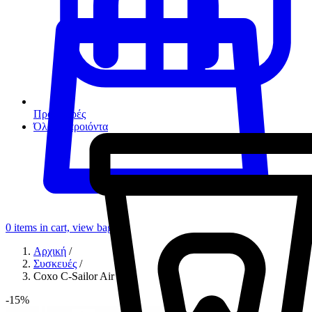
Προσφορές
Όλα τα προιόντα
0
items in cart, view bag
Αρχική
/
Συσκευές
/
Coxo C-Sailor Air
-15%