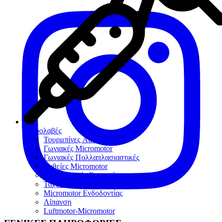
Χειρολαβές
Τουρμπίνες Airotor
Γωνιακές Micromotor
Γωνιακές Πολλαπλασιαστικές
Ευθείες Micromotor
Χειρουργικές Γωνιακές
Ταχυσύνδεσμοι
Micromotor Ενδοδοντίας
Λίπανση
Luftmotor-Micromotor