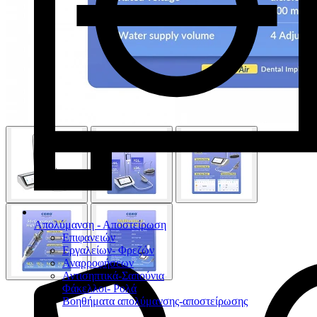
Απολύμανση - Αποστείρωση
Επιφανειών
Εργαλείων- Φρεζών
Αναρροφήσεων
Αντισηπτικά-Σαπούνια
Φάκελλοι- Ρολά
Βοηθήματα απολύμανσης-αποστείρωσης