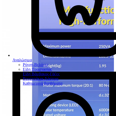
Αναλώσιμα
Ρύγχη-Βελόνες
Είδη Προστασίας
Είδη Βάμβακος-Γάζες
Βουρτσάκια-Λάστιχα
Καθημερινά βοηθήματα