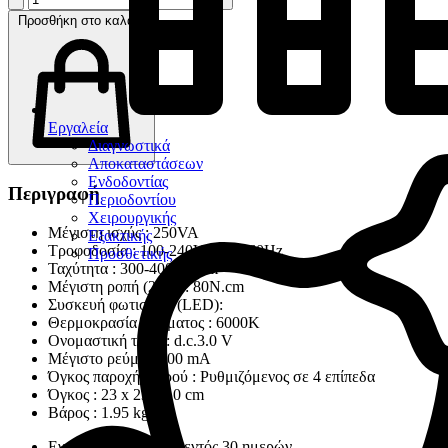
Προσθήκη στο καλάθι
Εργαλεία
Διαγνωστικά
Αποκαταστάσεων
Ενδοδοντίας
Περιγραφή
Περιοδοντίου
Χειρουργικής
Μέγιστη ισχύς : 250VA
Εξακτικής
Τροφοδοσία : 100-240V 50Hz/60Hz
Προσθετικής
Ταχύτητα : 300-40000 rpm
Μέγιστη ροπή (20:1) : 80N.cm
Συσκευή φωτισμού (LED):
Θερμοκρασία χρώματος : 6000K
Ονομαστική τάση : d.c.3.0 V
Μέγιστο ρεύμα : 100 mA
Όγκος παροχής νερού : Ρυθμιζόμενος σε 4 επίπεδα
Όγκος : 23 x 23 x 10 cm
Βάρος : 1.95 kg
Εγγύηση παράδοσης εντός 30 ημερών