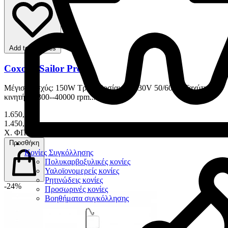
Add to favorites
Coxo C-Sailor Pro
Μέγιστη ισχύς: 150W Τροφοδοσία: AC230V 50/60Hz Ταχύτητα
κινητήρα: 300--40000 rpm...
1.650,00 €
1.450,00 €
Χ. ΦΠΑ
Προσθήκη
Κονίες Συγκόλλησης
Πολυκαρβοξυλικές κονίες
Υαλοϊονομερείς κονίες
Ρητινώδεις κονίες
-24%
Προσωρινές κονίες
Βοηθήματα συγκόλλησης