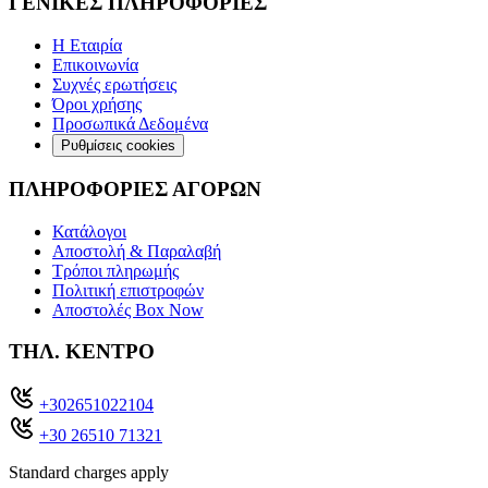
ΓΕΝΙΚΕΣ ΠΛΗΡΟΦΟΡΙΕΣ
Η Εταιρία
Επικοινωνία
Συχνές ερωτήσεις
Όροι χρήσης
Προσωπικά Δεδομένα
Ρυθμίσεις cookies
ΠΛΗΡΟΦΟΡΙΕΣ ΑΓΟΡΩΝ
Κατάλογοι
Αποστολή & Παραλαβή
Τρόποι πληρωμής
Πολιτική επιστροφών
Αποστολές Box Now
ΤΗΛ. ΚΕΝΤΡΟ
+302651022104
+30 26510 71321
Standard charges apply