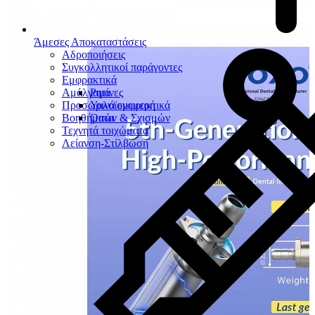
Άμεσες Αποκαταστάσεις
Αδροποιήσεις
Συγκολλητικοί παράγοντες
Εμφρακτικά
Αμάλγαμα
Ρητίνες
Προσωρινά εμφρακτικά
Υαλοϊονομερή
Βοηθήματα
Οπών & Σχισμών
Τεχνητά τοιχώματα
Λείανση-Στίλβωση