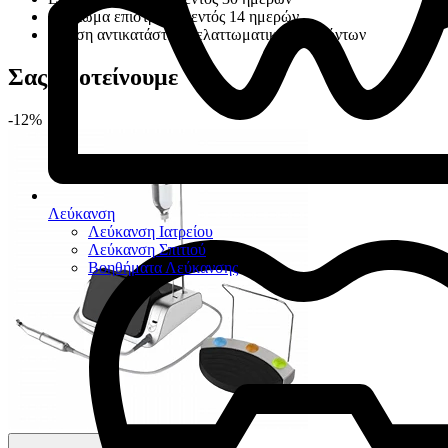
Δικαίωμα επιστροφής εντός 14 ημερών
Άμεση αντικατάσταση ελαττωματικών προϊόντων
Σας προτείνουμε
-12%
Λεύκανση
Λεύκανση Ιατρείου
Λεύκανση Σπιτιού
Βοηθήματα Λεύκανσης