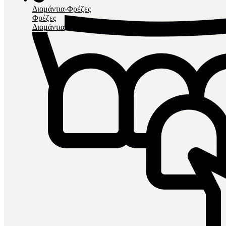
Διαμάντια-Φρέζες
Φρέζες
Διαμάντια