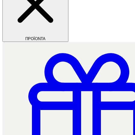
ΠΡΟΪΟΝΤΑ
Filios Dental
Ctrl+/