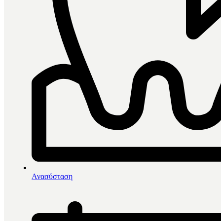
0
items in cart, view bag
Αρχική
/
Συσκευές
/
Ανασύσταση
Coxo C-Sailor Pro
-12%