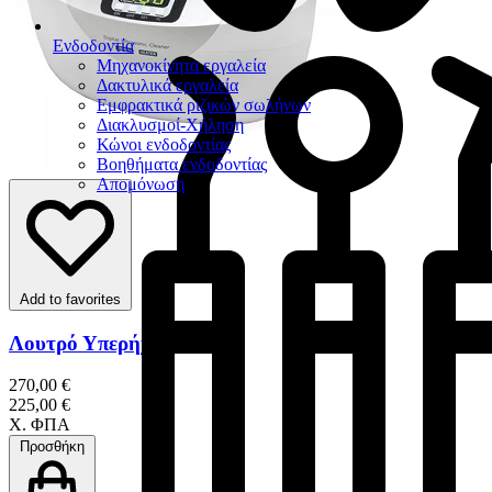
Ενδοδοντία
Μηχανοκίνητα εργαλεία
Δακτυλικά εργαλεία
Εμφρακτικά ριζικών σωλήνων
Διακλυσμοί-Χήληση
Κώνοι ενδοδοντίας
Βοηθήματα ενδοδοντίας
Απομόνωση
Add to favorites
Λουτρό Υπερήχων 2,5 Lt
270,00 €
225,00 €
Χ. ΦΠΑ
Προσθήκη