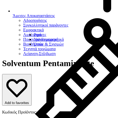
Άμεσες Αποκαταστάσεις
Αδροποιήσεις
Συγκολλητικοί παράγοντες
Εμφρακτικά
Αμάλγαμα
Ρητίνες
Προσωρινά εμφρακτικά
Υαλοϊονομερή
Βοηθήματα
Οπών & Σχισμών
Τεχνητά τοιχώματα
Λείανση-Στίλβωση
Solventum Pentamix Lite
Add to favorites
Κωδικός Προϊόντος: 9328