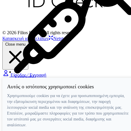
© 2026 Filios Dental. All rights reserved.
Κατασκευή ιστοσελίδων
Netstudio
Close menu
Είσοδος / Εγγραφή
Χειρολαβές
Τουρμπίνες Airotor
Αυτός ο ιστότοπος χρησιμοποιεί cookies
Γωνιακές Micromotor
Γωνιακές Πολλαπλασιαστικές
Χρησιμοποιούμε cookies για να έχετε μια προσωποποιημένη εμπειρία,
Ευθείες Micromotor
την εξατομίκευση περιεχομένου και διαφημίσεων, την παροχή
Χειρουργικές Γωνιακές
λειτουργιών social media και την ανάλυση της επισκεψιμότητάς μας.
Ταχυσύνδεσμοι
Επιπλέον, μοιραζόμαστε πληροφορίες για τον τρόπο που χρησιμοποιείτε
Micromotor Ενδοδοντίας
Λίπανση
τον ιστότοπό μας με συνεργάτες social media, διαφήμισης και
Luftmotor-Micromotor
αναλύσεων.