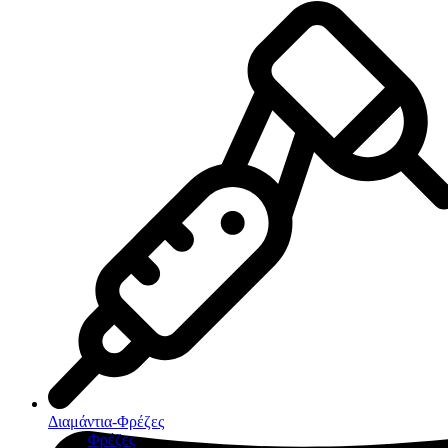
Διαμάντια-Φρέζες
Φρέζες