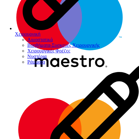
Χειρουργική
Αιμοστατικά
Βοηθήματα-Συσκευές Χειρουργικής
Χειρουργικές Φρέζες
Νυστέρια
Ράµµατα