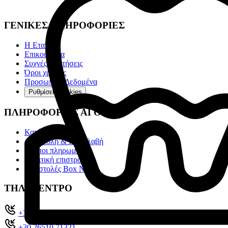
ΓΕΝΙΚΕΣ ΠΛΗΡΟΦΟΡΙΕΣ
Η Εταιρία
Επικοινωνία
Συχνές ερωτήσεις
Όροι χρήσης
Προσωπικά Δεδομένα
Ρυθμίσεις cookies
ΠΛΗΡΟΦΟΡΙΕΣ ΑΓΟΡΩΝ
Κατάλογοι
Αποστολή & Παραλαβή
Τρόποι πληρωμής
Πολιτική επιστροφών
Αποστολές Box Now
ΤΗΛ. ΚΕΝΤΡΟ
+302651022104
+30 26510 71321