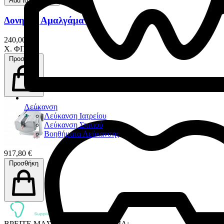
Add to favorites
Δονητής Αμαλγάματος
240,00 €
Χ. ΦΠΑ
Προσθήκη
Λεύκανση
Λεύκανση Ιατρείου
Λεύκανση Σπιτιού
Βοηθήματα Λεύκανσης
917,80 €
Προσθήκη
ΒΡΕΙΤΕ ΜΑΣ ΣΤΑ SOCIAL MEDIA: