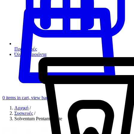
Προσφορές
Όλα τα προιόντα
0
items in cart, view bag
Αρχική
/
Συσκευές
/
Solventum Pentamix Lite