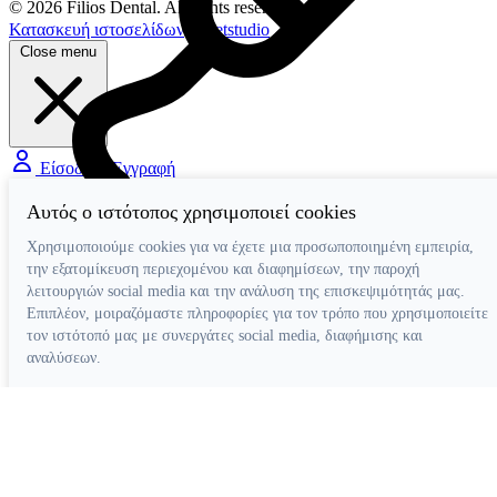
© 2026 Filios Dental. All rights reserved.
Κατασκευή ιστοσελίδων
Netstudio
Close menu
Είσοδος / Εγγραφή
Αυτός ο ιστότοπος χρησιμοποιεί cookies
Διάφορα Βοηθήματα
Χρησιμοποιούμε cookies για να έχετε μια προσωποποιημένη εμπειρία,
την εξατομίκευση περιεχομένου και διαφημίσεων, την παροχή
λειτουργιών social media και την ανάλυση της επισκεψιμότητάς μας.
Επιπλέον, μοιραζόμαστε πληροφορίες για τον τρόπο που χρησιμοποιείτε
τον ιστότοπό μας με συνεργάτες social media, διαφήμισης και
αναλύσεων.
Απόρριψη όλων
Ρυθμίσεις cookies
Αποδοχή όλων
Κατασκευή ιστοσελίδων