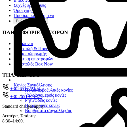
Επικοινωνία
Συχνές ερωτήσεις
Όροι χρήσης
Προσωπικά Δεδομένα
Ρυθμίσεις cookies
ΠΛΗΡΟΦΟΡΙΕΣ ΑΓΟΡΩΝ
Κατάλογοι
Αποστολή & Παραλαβή
Τρόποι πληρωμής
Πολιτική επιστροφών
Αποστολές Box Now
ΤΗΛ. ΚΕΝΤΡΟ
Κονίες Συγκόλλησης
+302651022104
Πολυκαρβοξυλικές κονίες
Υαλοϊονομερείς κονίες
+30 26510 71321
Ρητινώδεις κονίες
Προσωρινές κονίες
Standard charges apply
Βοηθήματα συγκόλλησης
Δευτέρα, Τετάρτη:
8:30–14:00.