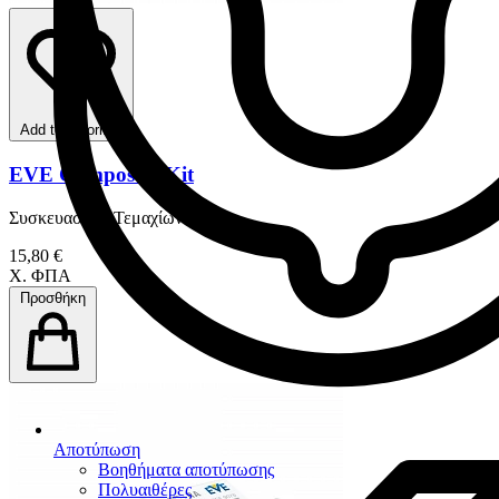
Add to favorites
EVE Composoft Kit
Συσκευασία 9 Τεμαχίων
15,80 €
Χ. ΦΠΑ
Προσθήκη
Αποτύπωση
Βοηθήματα αποτύπωσης
Πολυαιθέρες