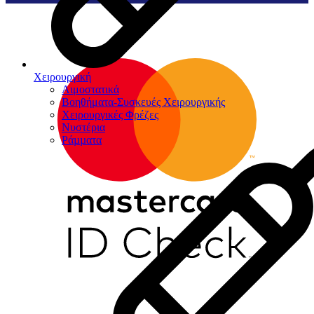
Χειρουργική
Αιμοστατικά
Βοηθήματα-Συσκευές Χειρουργικής
Χειρουργικές Φρέζες
Νυστέρια
Ράµµατα