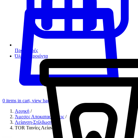
Προσφορές
Όλα τα προιόντα
0
items in cart, view bag
Αρχική
/
Άμεσες Αποκαταστάσεις
/
Λείανση-Στίλβωση
/
TOR Ταινίες Λείανσης