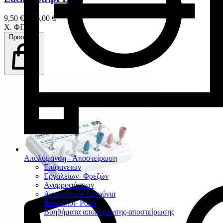
9,50 € – 56,00 €
Χ. ΦΠΑ
Προσθήκη
Απολύμανση - Αποστείρωση
Επιφανειών
Εργαλείων- Φρεζών
Αναρροφήσεων
Αντισηπτικά-Σαπούνια
Φάκελλοι- Ρολά
Βοηθήματα απολύμανσης-αποστείρωσης