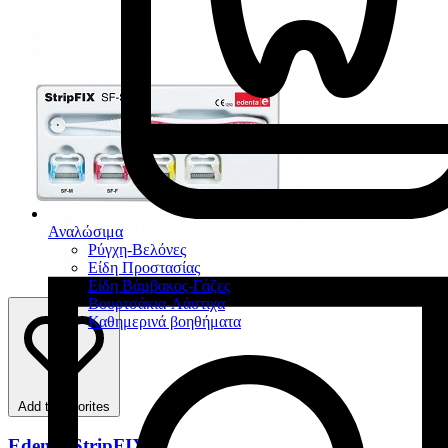
Αναλώσιμα
Ρύγχη-Βελόνες
Είδη Προστασίας
Είδη Βάμβακος-Γάζες
Βουρτσάκια-Λάστιχα
Καθημερινά βοηθήματα
Add to favorites
Edenta StripFIX