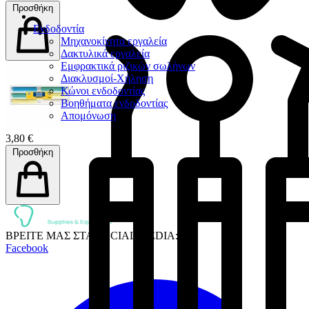
Προσθήκη
Ενδοδοντία
Μηχανοκίνητα εργαλεία
Δακτυλικά εργαλεία
Εμφρακτικά ριζικών σωλήνων
Διακλυσμοί-Χήληση
Κώνοι ενδοδοντίας
Βοηθήματα ενδοδοντίας
Απομόνωση
3,80 €
Προσθήκη
ΒΡΕΙΤΕ ΜΑΣ ΣΤΑ SOCIAL MEDIA:
Facebook