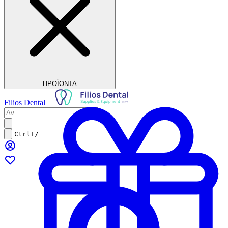
ΠΡΟΪΟΝΤΑ
Filios Dental
Ctrl+/