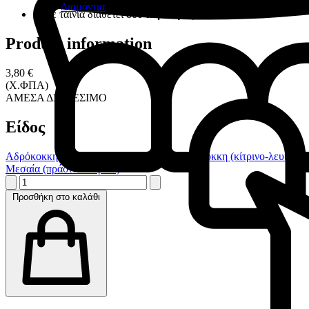
Διαμάντια
Κάθε ταινία διαθέτει
δύο αδρότητες
Product information
3,80 €
(Χ.ΦΠΑ)
ΑΜΕΣΑ ΔΙΑΘΕΣΙΜΟ
Είδος
Αδρόκοκκη (μπλε-πράσινο)
Ασσορτί
Λεπτόκοκκη (κίτρινο-λευκό)
Μεσαία (πράσινο-κίτρινο)
Προσθήκη στο καλάθι