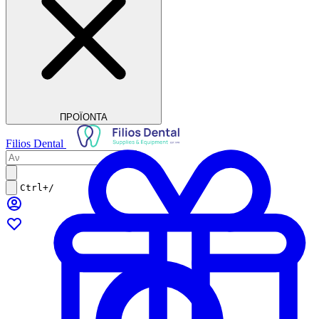
ΠΡΟΪΟΝΤΑ
Filios Dental
Ctrl+/