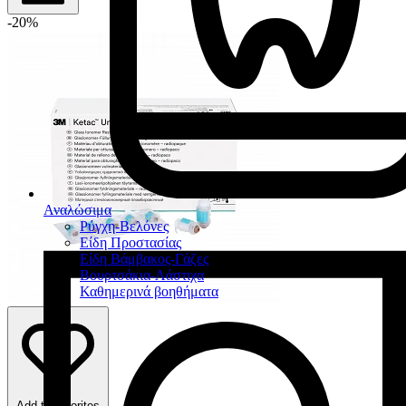
-20%
Αναλώσιμα
Ρύγχη-Βελόνες
Είδη Προστασίας
Είδη Βάμβακος-Γάζες
Βουρτσάκια-Λάστιχα
Καθημερινά βοηθήματα
Add to favorites