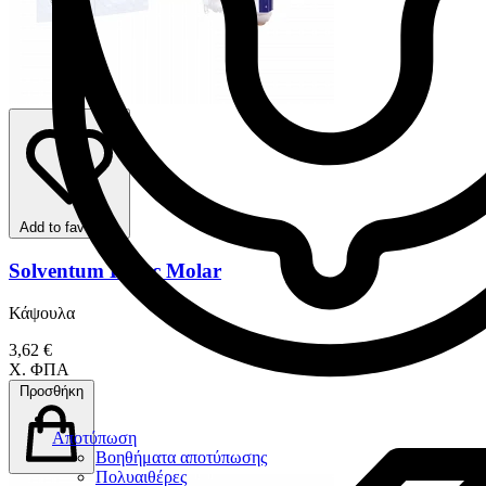
Add to favorites
Solventum Ketac Molar
Κάψουλα
3,62 €
Χ. ΦΠΑ
Προσθήκη
Αποτύπωση
Βοηθήματα αποτύπωσης
Πολυαιθέρες