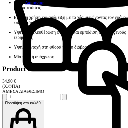
Εξαιρετική αντοχή, μακράς διάρκειας και ανθεκτικές
Διαμάντια
αποκατστάσεις
Εύκολη χρήση και ανάμειξη με το χέρι μειώνοντας τον χρόνο
επέμβασης
Υψηλή απελευθέρωση φθορίου και εμπόδιση δευτερογενούς
τερηδόνας
Υψηλή αντοχή στη φθορά και τη διάβρωση
Μία γενική απόχρωση
Product information
34,90 €
(Χ.ΦΠΑ)
ΑΜΕΣΑ ΔΙΑΘΕΣΙΜΟ
Προσθήκη στο καλάθι