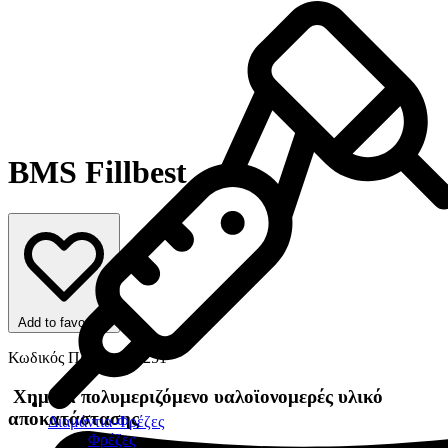
BMS Fillbest
Add to favorites
Κωδικός Προϊόντος: 251
Χημικά πολυμεριζόμενο υαλοϊονομερές υλικό
αποκατάστασης
Διαμάντια-Φρέζες
Φρέζες