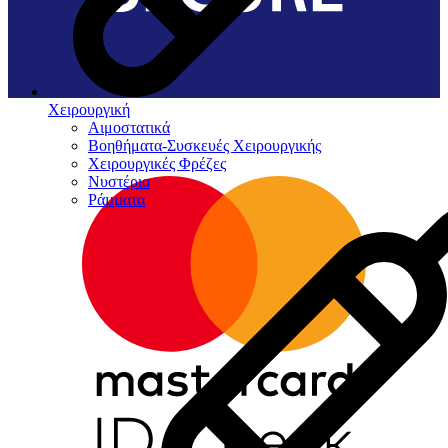
Χειρουργική
Αιμοστατικά
Βοηθήματα-Συσκευές Χειρουργικής
Χειρουργικές Φρέζες
Νυστέρια
Ράµµατα