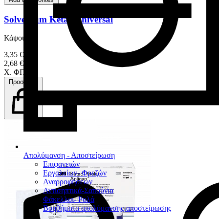
Solventum Ketac Universal
Κάψουλα
3,35 €
2,68 €
Χ. ΦΠΑ
Προσθήκη
Απολύμανση - Αποστείρωση
Επιφανειών
Εργαλείων- Φρεζών
Αναρροφήσεων
Αντισηπτικά-Σαπούνια
Φάκελλοι- Ρολά
Βοηθήματα απολύμανσης-αποστείρωσης