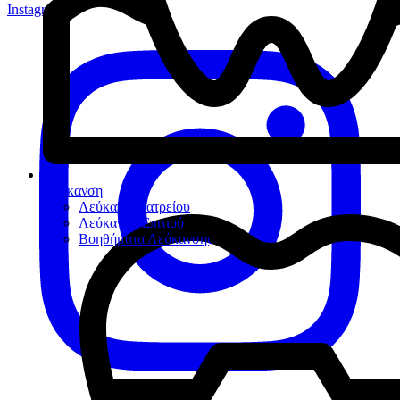
Instagram
Λεύκανση
Λεύκανση Ιατρείου
Λεύκανση Σπιτιού
Βοηθήματα Λεύκανσης