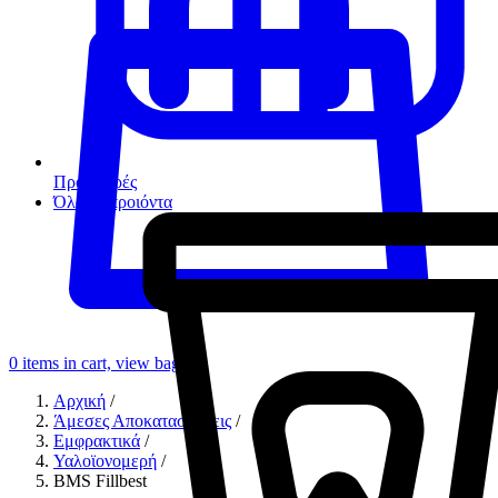
Προσφορές
Όλα τα προιόντα
0
items in cart, view bag
Αρχική
/
Άμεσες Αποκαταστάσεις
/
Εμφρακτικά
/
Υαλοϊονομερή
/
BMS Fillbest