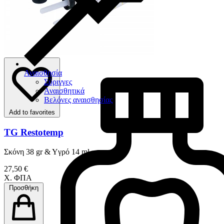
Αναισθησία
Σύριγγες
Αναισθητικά
Βελόνες αναισθησίας
Add to favorites
TG Restotemp
Σκόνη 38 gr & Yγρό 14 ml
27,50 €
Χ. ΦΠΑ
Προσθήκη