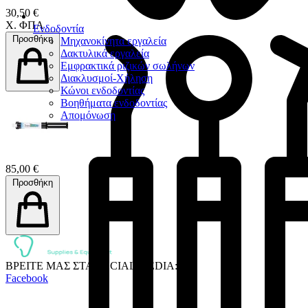
30,50 €
Χ. ΦΠΑ
Ενδοδοντία
Προσθήκη
Μηχανοκίνητα εργαλεία
Δακτυλικά εργαλεία
Εμφρακτικά ριζικών σωλήνων
Διακλυσμοί-Χήληση
Κώνοι ενδοδοντίας
Βοηθήματα ενδοδοντίας
Απομόνωση
85,00 €
Προσθήκη
ΒΡΕΙΤΕ ΜΑΣ ΣΤΑ SOCIAL MEDIA:
Facebook