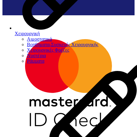
Χειρουργική
Αιμοστατικά
Βοηθήματα-Συσκευές Χειρουργικής
Χειρουργικές Φρέζες
Νυστέρια
Ράµµατα