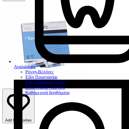
Αναλώσιμα
Ρύγχη-Βελόνες
Είδη Προστασίας
Είδη Βάμβακος-Γάζες
Βουρτσάκια-Λάστιχα
Καθημερινά βοηθήματα
Add to favorites