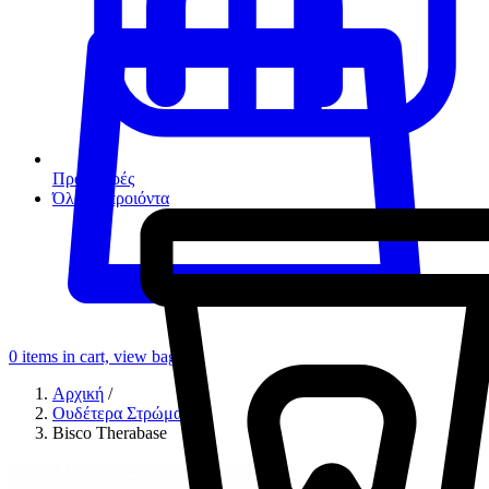
Προσφορές
Όλα τα προιόντα
0
items in cart, view bag
Αρχική
/
Ουδέτερα Στρώματα
/
Bisco Therabase