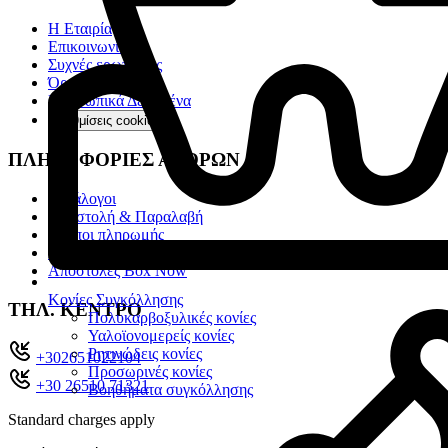
Η Εταιρία
Επικοινωνία
Συχνές ερωτήσεις
Όροι χρήσης
Προσωπικά Δεδομένα
Ρυθμίσεις cookies
ΠΛΗΡΟΦΟΡΙΕΣ ΑΓΟΡΩΝ
Κατάλογοι
Αποστολή & Παραλαβή
Τρόποι πληρωμής
Πολιτική επιστροφών
Αποστολές Box Now
Κονίες Συγκόλλησης
ΤΗΛ. ΚΕΝΤΡΟ
Πολυκαρβοξυλικές κονίες
Υαλοϊονομερείς κονίες
Ρητινώδεις κονίες
+302651022104
Προσωρινές κονίες
+30 26510 71321
Βοηθήματα συγκόλλησης
Standard charges apply