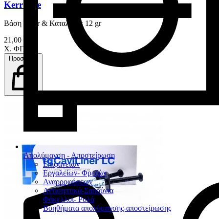
Kerr Life
Βάση 12 gr & Καταλύτης 12 gr
21,00 €
Χ. ΦΠΑ
Προσθήκη
Απολύμανση - Αποστείρωση
Επιφανειών
Εργαλείων- Φρεζών
Αναρροφήσεων
Αντισηπτικά-Σαπούνια
Φάκελλοι- Ρολά
Βοηθήματα απολύμανσης-αποστείρωσης