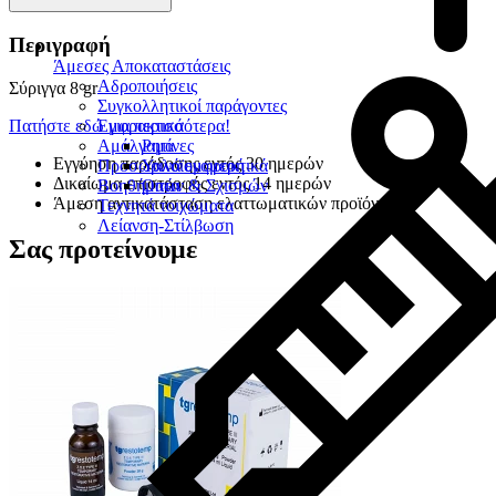
Περιγραφή
Άμεσες Αποκαταστάσεις
Αδροποιήσεις
Σύριγγα 8 gr
Συγκολλητικοί παράγοντες
Πατήστε εδώ για περισσότερα!
Εμφρακτικά
Αμάλγαμα
Ρητίνες
Εγγύηση παράδοσης εντός 30 ημερών
Προσωρινά εμφρακτικά
Υαλοϊονομερή
Δικαίωμα επιστροφής εντός 14 ημερών
Βοηθήματα
Οπών & Σχισμών
Άμεση αντικατάσταση ελαττωματικών προϊόντων
Τεχνητά τοιχώματα
Λείανση-Στίλβωση
Σας προτείνουμε