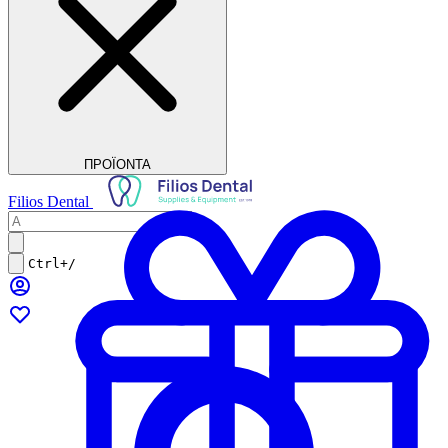
ΠΡΟΪΟΝΤΑ
Filios Dental
Ctrl+/