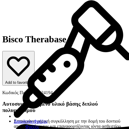
Bisco Therabase
Add to favorites
Κωδικός Προϊόντος: 24194
Αυτοσυγκολλούμενο υλικό βάσης διπλού
πολυμερισμού
Επιτυγχάνει χημική συγκόλληση με την δομή του δοντιού
Διαμάντια-Φρέζες
απελευθερώνοντας και επαναφορτίζοντας ιόντα ασβεστίου
Φρέζες