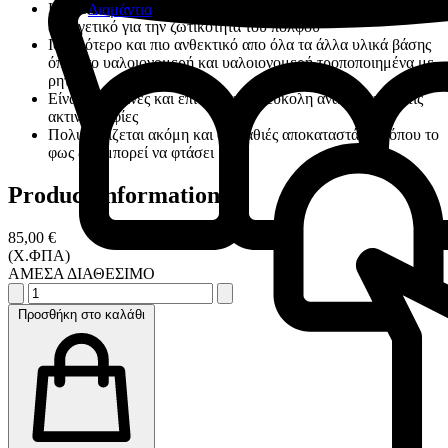
Η απελευθέρωση ασβεστίου δημιουργεί αλκαλικό PH ,
Διαμάντια
ευεργετικό για την ζωτικότητα του πολφού
Ισχυρότερο και πιο ανθεκτικό απο όλα τα άλλα υλικά βάσης
όπως το υαλοιονομερή και υαλοιονομερή τροποποιημένα με
ρητίνη
Είναι αδιαφανές και επιτρέπει την εύκολη αναγνώριση στις
ακτινογραφίες
Πολυμερίζεται ακόμη και σε βαθιές αποκαταστάσεις όπου το
φως δεν μπορεί να φτάσει
Product information
85,00 €
(Χ.ΦΠΑ)
ΑΜΕΣΑ ΔΙΑΘΕΣΙΜΟ
Προσθήκη στο καλάθι