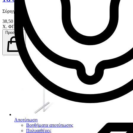
Σύριγγα 9 gr
38,50 €
Χ. ΦΠΑ
Προσθήκη
Αποτύπωση
Βοηθήματα αποτύπωσης
Πολυαιθέρες