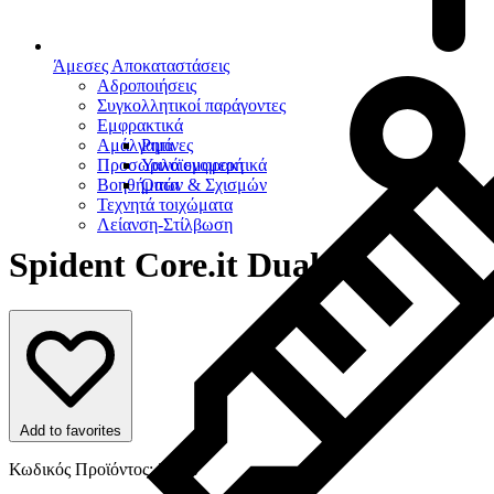
Άμεσες Αποκαταστάσεις
Αδροποιήσεις
Συγκολλητικοί παράγοντες
Εμφρακτικά
Αμάλγαμα
Ρητίνες
Προσωρινά εμφρακτικά
Υαλοϊονομερή
Βοηθήματα
Οπών & Σχισμών
Τεχνητά τοιχώματα
Λείανση-Στίλβωση
Spident Core.it Dual
Add to favorites
Κωδικός Προϊόντος: 20477