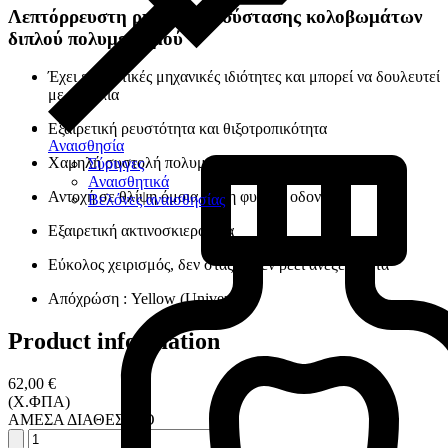
Λεπτόρρευστη ρητίνη ανασύστασης κολοβωμάτων
διπλού πολυμερισμού
Έχει εξαιρετικές μηχανικές ιδιότητες και μπορεί να δουλευτεί
με ευκολία
Εξαιρετική ρευστότητα και θιξοτροπικότητα
Αναισθησία
Χαμηλή συστολή πολυμερισμού
Σύριγγες
Αναισθητικά
Αντοχή σε θλίψη όμοια με τη φυσική οδοντίνη
Βελόνες αναισθησίας
Εξαιρετική ακτινοσκιερότητα
Eύκολος χειρισμός, δεν στάζει, δεν ρέει ανεξέλεγκτα
Απόχρώση : Yellow (Universal)
Product information
62,00 €
(Χ.ΦΠΑ)
ΑΜΕΣΑ ΔΙΑΘΕΣΙΜΟ