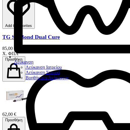
Add to favorites
TG SE Bond Dual Cure
85,00 €
Χ. ΦΠΑ
Προσθήκη
Λεύκανση
Λεύκανση Ιατρείου
Λεύκανση Σπιτιού
Βοηθήματα Λεύκανσης
62,00 €
Προσθήκη