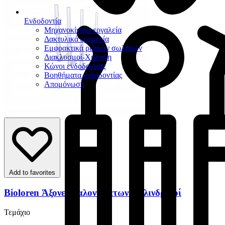
Ενδοδοντία
Μηχανοκίνητα εργαλεία
Δακτυλικά εργαλεία
Εμφρακτικά ριζικών σωλήνων
Διακλυσμοί-Χήληση
Κώνοι ενδοδοντίας
Βοηθήματα ενδοδοντίας
Απομόνωση
Add to favorites
Bioloren Άξονες Υαλονημάτων Κυλινδρικοί
Τεμάχιο