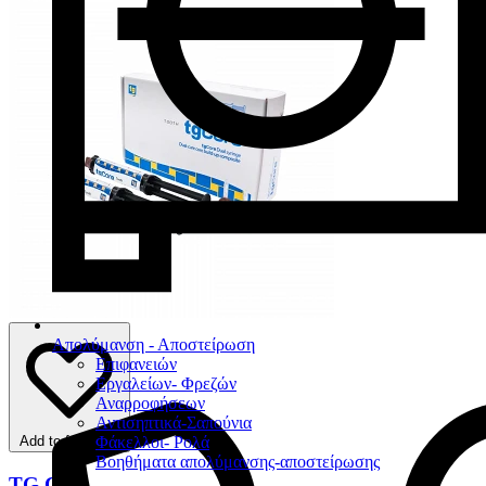
Απολύμανση - Αποστείρωση
Επιφανειών
Εργαλείων- Φρεζών
Αναρροφήσεων
Αντισηπτικά-Σαπούνια
Φάκελλοι- Ρολά
Add to favorites
Βοηθήματα απολύμανσης-αποστείρωσης
TG Core