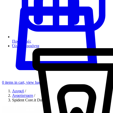
Προσφορές
Όλα τα προιόντα
0
items in cart, view bag
Αρχική
/
Ανασύσταση
/
Spident Core.it Dual