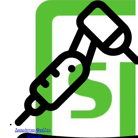
Διαμάντια-Φρέζες
Φρέζες