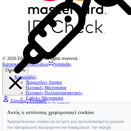
© 2026 Filios Dental. All rights reserved.
Κατασκευή ιστοσελίδων
Netstudio
Close menu
Χειρολαβές
Τουρμπίνες Airotor
Γωνιακές Micromotor
Γωνιακές Πολλαπλασιαστικές
Ευθείες Micromotor
Είσοδος / Εγγραφή
Χειρουργικές Γωνιακές
Ταχυσύνδεσμοι
Αυτός ο ιστότοπος χρησιμοποιεί cookies
Micromotor Ενδοδοντίας
Λίπανση
Χρησιμοποιούμε cookies για να έχετε μια προσωποποιημένη εμπειρία,
Luftmotor-Micromotor
την εξατομίκευση περιεχομένου και διαφημίσεων, την παροχή