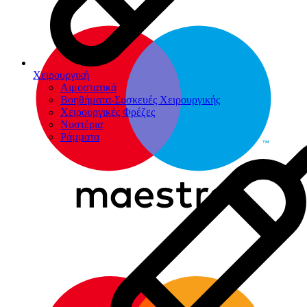
Χειρουργική
Αιμοστατικά
Βοηθήματα-Συσκευές Χειρουργικής
Χειρουργικές Φρέζες
Νυστέρια
Ράµµατα