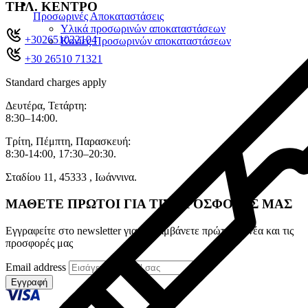
ΤΗΛ. ΚΕΝΤΡΟ
Προσωρινές Αποκαταστάσεις
Υλικά προσωρινών αποκαταστάσεων
+302651022104
Κονίες Προσωρινών αποκαταστάσεων
+30 26510 71321
Standard charges apply
Δευτέρα, Τετάρτη:
8:30–14:00.
Τρίτη, Πέμπτη, Παρασκευή:
8:30-14:00, 17:30–20:30.
Σταδίου 11, 45333 , Ιωάννινα.
ΜΑΘΕΤΕ ΠΡΩΤΟΙ ΓΙΑ ΤΙΣ ΠΡΟΣΦΟΡΕΣ ΜΑΣ
Εγγραφείτε στο newsletter για να λαμβάνετε πρώτοι τα νέα και τις
προσφορές μας
Email address
Εγγραφή