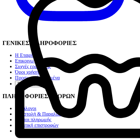
ΓΕΝΙΚΕΣ ΠΛΗΡΟΦΟΡΙΕΣ
Η Εταιρία
Επικοινωνία
Συχνές ερωτήσεις
Όροι χρήσης
Προσωπικά Δεδομένα
Ρυθμίσεις cookies
ΠΛΗΡΟΦΟΡΙΕΣ ΑΓΟΡΩΝ
Κατάλογοι
Αποστολή & Παραλαβή
Τρόποι πληρωμής
Πολιτική επιστροφών
Αποστολές Box Now