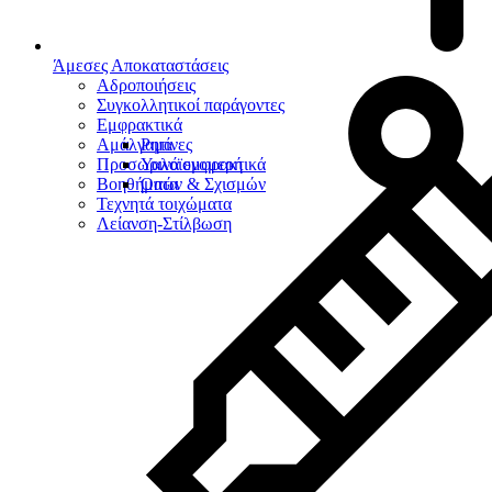
Άμεσες Αποκαταστάσεις
Αδροποιήσεις
Συγκολλητικοί παράγοντες
Εμφρακτικά
Αμάλγαμα
Ρητίνες
Προσωρινά εμφρακτικά
Υαλοϊονομερή
Βοηθήματα
Οπών & Σχισμών
Τεχνητά τοιχώματα
Λείανση-Στίλβωση