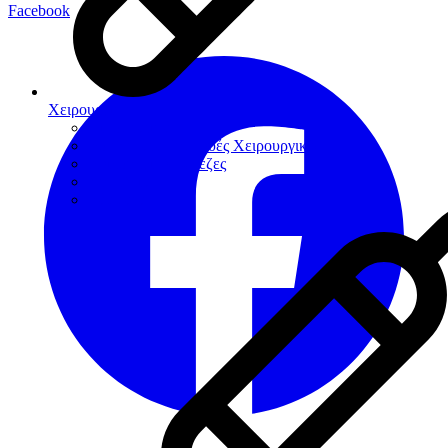
Facebook
Χειρουργική
Αιμοστατικά
Βοηθήματα-Συσκευές Χειρουργικής
Χειρουργικές Φρέζες
Νυστέρια
Ράµµατα