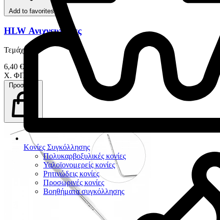
Add to favorites
HLW Ανιχνευτήρες
Τεμάχιο
6,40 €
Χ. ΦΠΑ
Προσθήκη
Κονίες Συγκόλλησης
Πολυκαρβοξυλικές κονίες
Υαλοϊονομερείς κονίες
Ρητινώδεις κονίες
Προσωρινές κονίες
Βοηθήματα συγκόλλησης