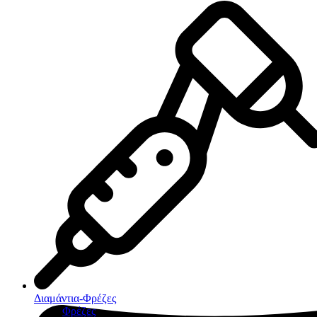
Διαμάντια-Φρέζες
Φρέζες