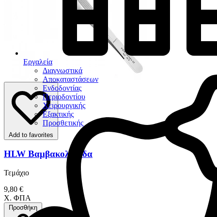
Εργαλεία
Διαγνωστικά
Αποκαταστάσεων
Ενδοδοντίας
Περιοδοντίου
Χειρουργικής
Εξακτικής
Προσθετικής
Add to favorites
HLW Βαμβακολαβίδα
Τεμάχιο
9,80 €
Χ. ΦΠΑ
Προσθήκη