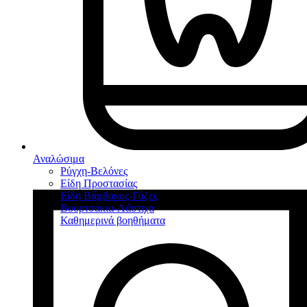
Αναλώσιμα
Ρύγχη-Βελόνες
Είδη Προστασίας
Είδη Βάμβακος-Γάζες
Βουρτσάκια-Λάστιχα
Καθημερινά βοηθήματα