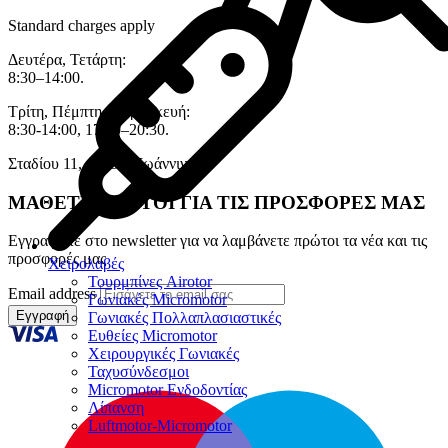
Standard charges apply
Δευτέρα, Τετάρτη:
8:30–14:00.
Τρίτη, Πέμπτη, Παρασκευή:
8:30-14:00, 17:30–20:30.
Σταδίου 11, 45333 , Ιωάννινα.
ΜΑΘΕΤΕ ΠΡΩΤΟΙ ΓΙΑ ΤΙΣ ΠΡΟΣΦΟΡΕΣ ΜΑΣ
Εγγραφείτε στο newsletter για να λαμβάνετε πρώτοι τα νέα και τις
προσφορές μας
Χειρολαβές
Τουρμπίνες Airotor
Email address
Γωνιακές Micromotor
Εγγραφή
Γωνιακές Πολλαπλασιαστικές
Ευθείες Micromotor
Χειρουργικές Γωνιακές
Ταχυσύνδεσμοι
Micromotor Ενδοδοντίας
Λίπανση
Luftmotor-Micromotor