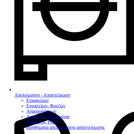
Απολύμανση - Αποστείρωση
Επιφανειών
Εργαλείων- Φρεζών
Αναρροφήσεων
Αντισηπτικά-Σαπούνια
Φάκελλοι- Ρολά
Βοηθήματα απολύμανσης-αποστείρωσης