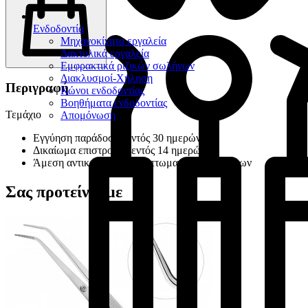
Ενδοδοντία
Μηχανοκίνητα εργαλεία
Δακτυλικά εργαλεία
Εμφρακτικά ριζικών σωλήνων
Διακλυσμοί-Χήληση
Περιγραφή
Κώνοι ενδοδοντίας
Βοηθήματα ενδοδοντίας
Τεμάχιο
Απομόνωση
Εγγύηση παράδοσης εντός 30 ημερών
Δικαίωμα επιστροφής εντός 14 ημερών
Άμεση αντικατάσταση ελαττωματικών προϊόντων
Σας προτείνουμε