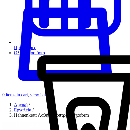
Προσφορές
Όλα τα προιόντα
0
items in cart, view bag
Αρχική
/
Εργαλεία
/
Hahnenkratt Λαβή Κατόπτρου Ergoform