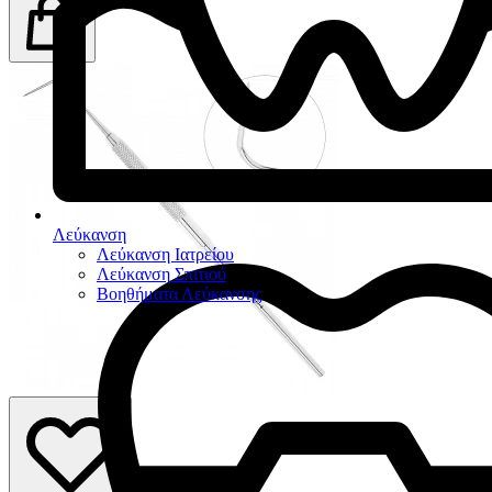
Λεύκανση
Λεύκανση Ιατρείου
Λεύκανση Σπιτιού
Βοηθήματα Λεύκανσης