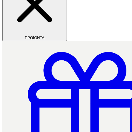
ΠΡΟΪΟΝΤΑ
Filios Dental
Ctrl+/