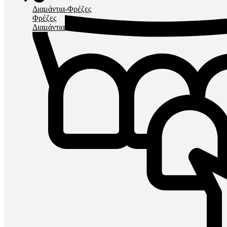
Διαμάντια-Φρέζες
Φρέζες
Διαμάντια