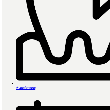
0
items in cart, view bag
Αρχική
/
Εργαλεία
/
Ανασύσταση
HLW Οδοντάγρες