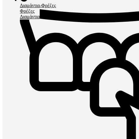
Διαμάντια-Φρέζες
Φρέζες
Διαμάντια