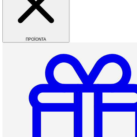
ΠΡΟΪΟΝΤΑ
Filios Dental
Ctrl+/