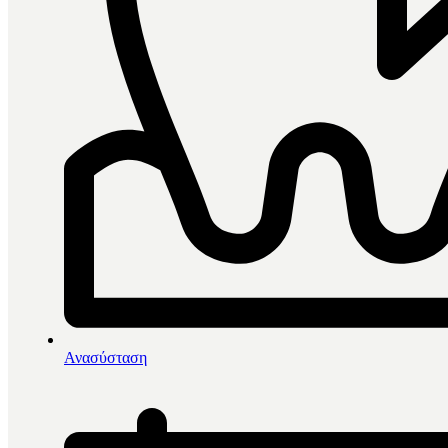
0
items in cart, view bag
Αρχική
/
Αναισθησία
/
Ανασύσταση
Σύριγγες
/
HLW Σύριγγα Με Αναρρόφηση