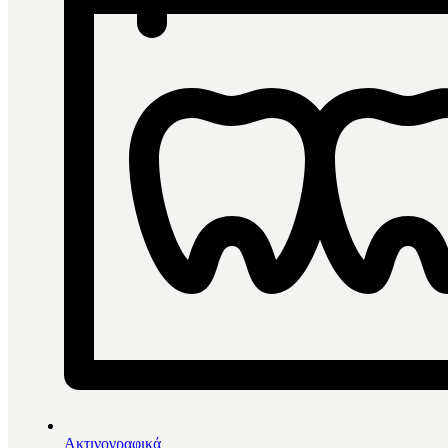
Φίλτρα
Ταξινόμηση ανά
Αλφαβητικά
Πιο δημοφιλή
Αύξουσα τιμή
Φθίνουσα τιμή
Τελευτα
Ανά σελίδα
24
48
Φίλτρα
Φίλτρα
Close menu
Ακτινογραφικά