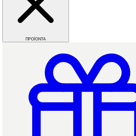
ΠΡΟΪΟΝΤΑ
Filios Dental
Ctrl+/