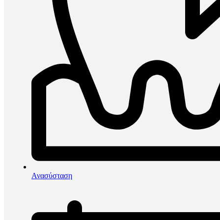
0
items in cart, view bag
Αρχική
/
Αναζήτηση:
Ανασύσταση
Αναζήτηση: