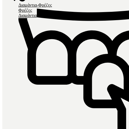
Διαμάντια-Φρέζες
Φρέζες
Διαμάντια