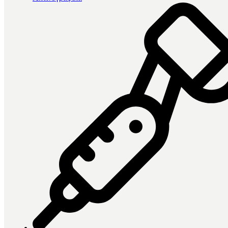
Βρέθηκαν 1.260 προϊόντα
Κατηγορία
Ακτινογραφικά
17
Ανασύσταση
32
Ουδέτερα Στρώματα
23