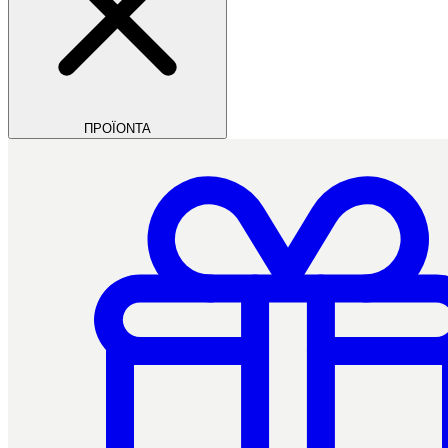
ΠΡΟΪΟΝΤΑ
Filios Dental
Ctrl+/