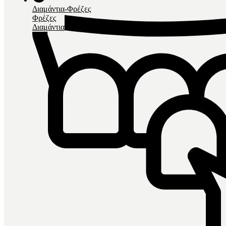
Διαμάντια-Φρέζες
Φρέζες
Διαμάντια