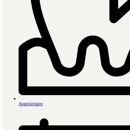
0
items in cart, view bag
Αρχική
/
Διαμάντια-Φρέζες
/
Ανασύσταση
Διαμάντια
/
Edenta Διαμάντια Κοπής Ζιρκονίου