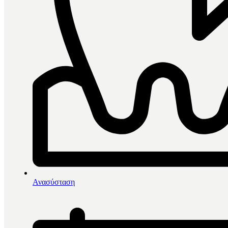
0
items in cart, view bag
Αρχική
/
Διαμάντια-Φρέζες
/
Ανασύσταση
Διαμάντια
/
Edenta Διαμάντια G862 (Πράσινο)