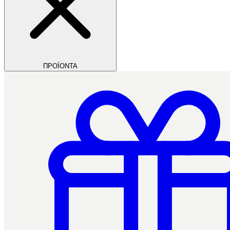
ΠΡΟΪΟΝΤΑ
Filios Dental
Ctrl+/