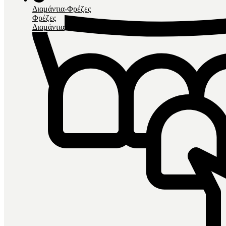
Διαμάντια-Φρέζες
Φρέζες
Διαμάντια