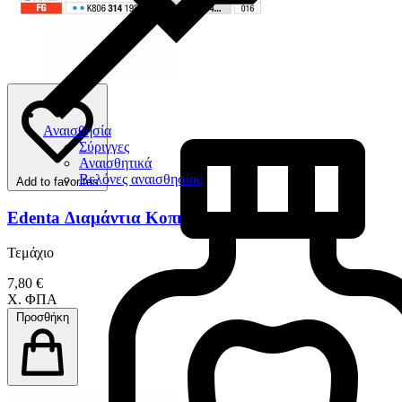
Αναισθησία
Σύριγγες
Αναισθητικά
Βελόνες αναισθησίας
Add to favorites
Edenta Διαμάντια Κοπής Ζιρκονίου
Τεμάχιο
7,80 €
Χ. ΦΠΑ
Προσθήκη