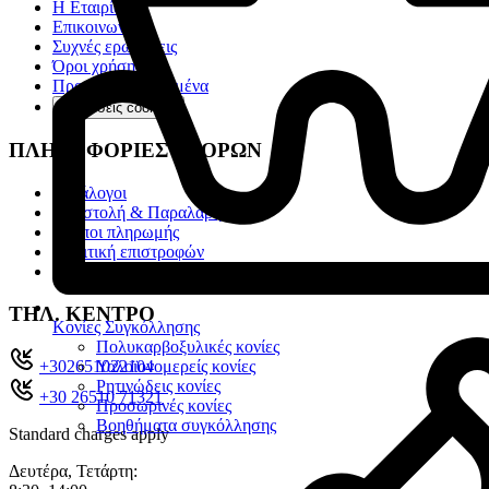
Η Εταιρία
Επικοινωνία
Συχνές ερωτήσεις
Όροι χρήσης
Προσωπικά Δεδομένα
Ρυθμίσεις cookies
ΠΛΗΡΟΦΟΡΙΕΣ ΑΓΟΡΩΝ
Κατάλογοι
Αποστολή & Παραλαβή
Τρόποι πληρωμής
Πολιτική επιστροφών
Αποστολές Box Now
ΤΗΛ. ΚΕΝΤΡΟ
Κονίες Συγκόλλησης
Πολυκαρβοξυλικές κονίες
Υαλοϊονομερείς κονίες
+302651022104
Ρητινώδεις κονίες
+30 26510 71321
Προσωρινές κονίες
Βοηθήματα συγκόλλησης
Standard charges apply
Δευτέρα, Τετάρτη: