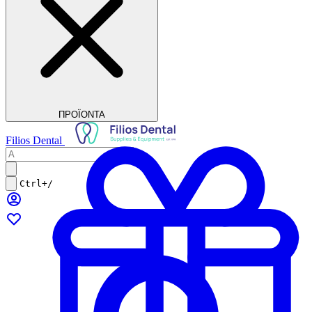
ΠΡΟΪΟΝΤΑ
Filios Dental
Ctrl+/