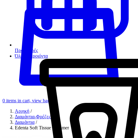
Προσφορές
Όλα τα προιόντα
0
items in cart, view bag
Αρχική
/
Διαμάντια-Φρέζες
/
Διαμάντια
/
Edenta Soft Tissue Trimmer