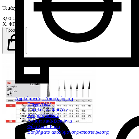
Τεμάχιο
3,90 €
Χ. ΦΠΑ
Προσθήκη
Απολύμανση - Αποστείρωση
Επιφανειών
Εργαλείων- Φρεζών
Αναρροφήσεων
Αντισηπτικά-Σαπούνια
Φάκελλοι- Ρολά
Βοηθήματα απολύμανσης-αποστείρωσης