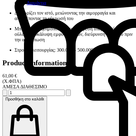
αντί του ηλεκτροτόμου ή του νυστεριού
Διαμάντια
Διαχωρίζει τον ιστό, μειώνοντας την αιμορραγία και
αποτρέποντας τη νέκρωσή του
Μπορεί να χρησιμοποιηθεί σε αφαίρεση υπερπλασίας
ούλων, αποκάλυψη εμφυτευμάτων, διεύρυνση θυλάκου πριν
την αποτύπωση
Στροφές λειτουργίας: 300.000 – 500.000 rpm
Product information
61,00 €
(Χ.ΦΠΑ)
ΑΜΕΣΑ ΔΙΑΘΕΣΙΜΟ
Προσθήκη στο καλάθι