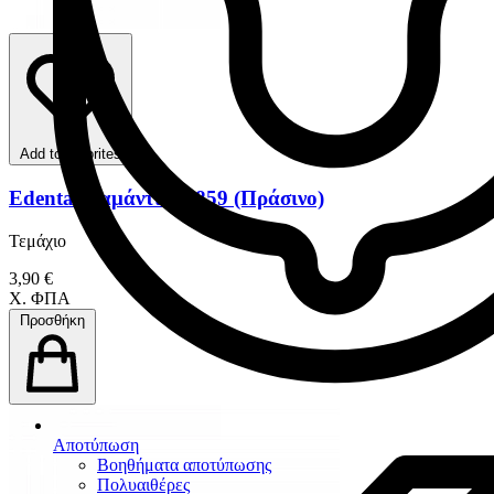
Add to favorites
Edenta Διαμάντια G859 (Πράσινο)
Τεμάχιο
3,90 €
Χ. ΦΠΑ
Προσθήκη
Αποτύπωση
Βοηθήματα αποτύπωσης
Πολυαιθέρες