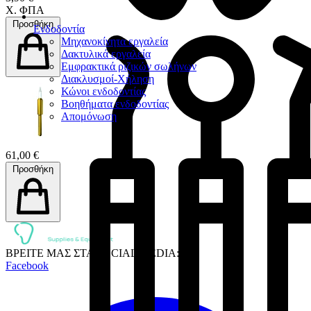
Χ. ΦΠΑ
Προσθήκη
Ενδοδοντία
Μηχανοκίνητα εργαλεία
Δακτυλικά εργαλεία
Εμφρακτικά ριζικών σωλήνων
Διακλυσμοί-Χήληση
Κώνοι ενδοδοντίας
Βοηθήματα ενδοδοντίας
Απομόνωση
61,00 €
Προσθήκη
ΒΡΕΙΤΕ ΜΑΣ ΣΤΑ SOCIAL MEDIA:
Facebook