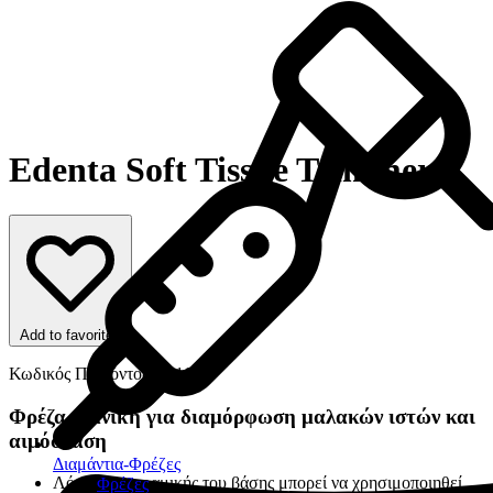
Edenta Soft Tissue Trimmer
Add to favorites
Κωδικός Προϊόντος: 18163
Φρέζα ιδανική για διαμόρφωση μαλακών ιστών και
αιμόσταση
Διαμάντια-Φρέζες
Λόγω της κεραμικής του βάσης μπορεί να χρησιμοποιηθεί
Φρέζες