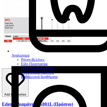
Αναλώσιμα
Ρύγχη-Βελόνες
Είδη Προστασίας
Είδη Βάμβακος-Γάζες
Βουρτσάκια-Λάστιχα
Καθημερινά βοηθήματα
Add to favorites
Edenta Διαμάντια G801L (Πράσινο)