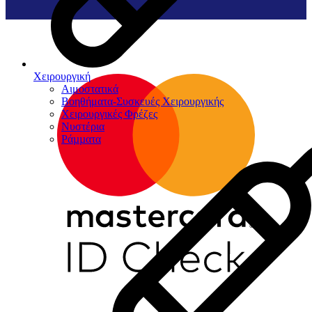
Χειρουργική
Αιμοστατικά
Βοηθήματα-Συσκευές Χειρουργικής
Χειρουργικές Φρέζες
Νυστέρια
Ράµµατα