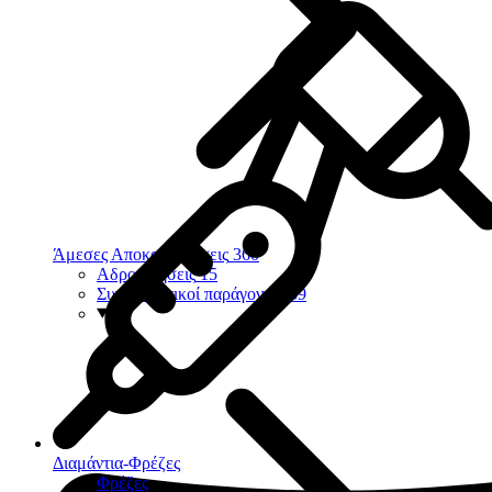
Άμεσες Αποκαταστάσεις
360
Αδροποιήσεις
15
Συγκολλητικοί παράγοντες
39
Διαμάντια-Φρέζες
Φρέζες