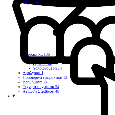
Διαμάντια
Εμφρακτικά
136
Οπών & Σχισμών
7
Ρητίνες
108
Υαλοϊονομερή
14
Αμάλγαμα
1
Προσωρινά εμφρακτικά
12
Βοηθήματα
38
Τεχνητά τοιχώματα
54
Λείανση-Στίλβωση
48