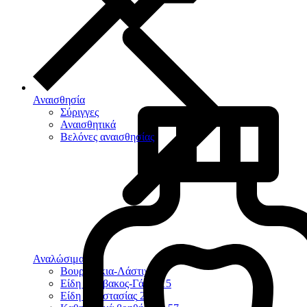
Αναισθησία
Σύριγγες
Αναισθητικά
Βελόνες αναισθησίας
Αναλώσιμα
124
Βουρτσάκια-Λάστιχα
9
Είδη Βάμβακος-Γάζες
15
Είδη Προστασίας
23