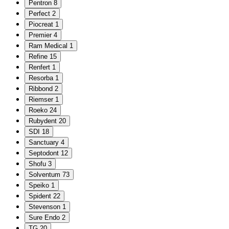
Pentron
8
Perfect
2
Piocreat
1
Premier
4
Ram Medical
1
Refine
15
Renfert
1
Resorba
1
Ribbond
2
Riemser
1
Roeko
24
Rubydent
20
SDI
18
Sanctuary
4
Septodont
12
Shofu
3
Solventum
73
Speiko
1
Spident
22
Stevenson
1
Sure Endo
2
TG
20