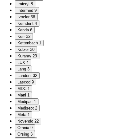
Imicryl
8
Intermed
9
Ivoclar
58
Kemdent
4
Kenda
6
Kerr
32
Kettenbach
1
Kulzer
30
Kuraray
23
LUX
4
Lang
3
Larident
32
Lascod
9
MDC
1
Mani
1
Medipac
1
Medisept
2
Meta
1
Novendo
22
Omnia
9
Orsing
3