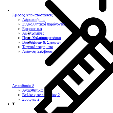
Άμεσες Αποκαταστάσεις
Αδροποιήσεις
Συγκολλητικοί παράγοντες
Εμφρακτικά
Αμάλγαμα
Ρητίνες
Προσωρινά εμφρακτικά
Υαλοϊονομερή
Βοηθήματα
Οπών & Σχισμών
Τεχνητά τοιχώματα
Λείανση-Στίλβωση
Αναισθησία
8
Αναισθητικά
4
Βελόνες αναισθησίας
2
Σύριγγες
2