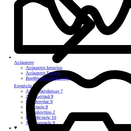
Λεύκανση
Λεύκανση Ιατρείου
Λεύκανση Σπιτιού
Βοηθήματα Λεύκανσης
Εργαλεία
58
Αποκαταστάσεων
7
Διαγνωστικά
9
Ενδοδοντίας
9
Εξακτικής
8
Περιοδοντίου
2
Προσθετικής
10
Χειρουργικής
9