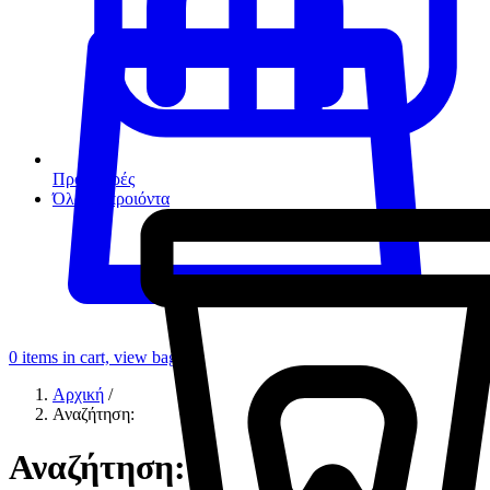
Προσφορές
Όλα τα προιόντα
0
items in cart, view bag
Αρχική
/
Αναζήτηση:
Αναζήτηση: