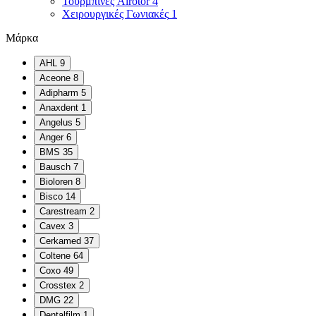
Τουρμπίνες Airotor
4
Χειρουργικές Γωνιακές
1
Μάρκα
AHL
9
Aceone
8
Adipharm
5
Anaxdent
1
Angelus
5
Anger
6
BMS
35
Bausch
7
Bioloren
8
Bisco
14
Carestream
2
Cavex
3
Cerkamed
37
Coltene
64
Coxo
49
Crosstex
2
DMG
22
Dentalfilm
1