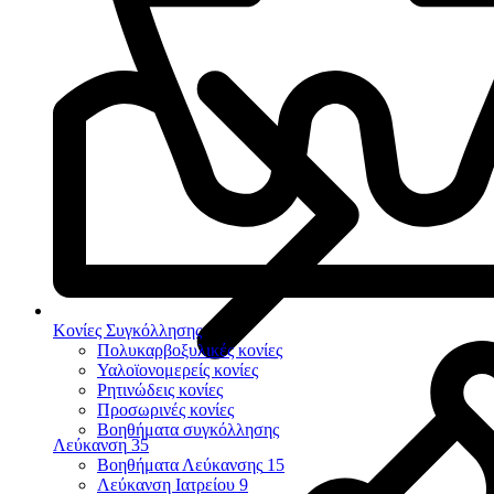
Κονίες Συγκόλλησης
Πολυκαρβοξυλικές κονίες
Υαλοϊονομερείς κονίες
Ρητινώδεις κονίες
Προσωρινές κονίες
Βοηθήματα συγκόλλησης
Λεύκανση
35
Βοηθήματα Λεύκανσης
15
Λεύκανση Ιατρείου
9