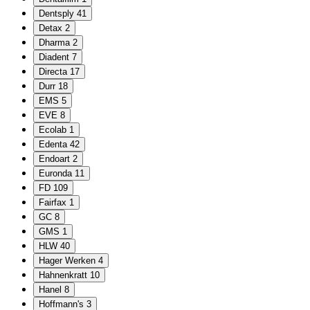
Dentsply
41
Detax
2
Dharma
2
Diadent
7
Directa
17
Durr
18
EMS
5
EVE
8
Ecolab
1
Edenta
42
Endoart
2
Euronda
11
FD
109
Fairfax
1
GC
8
GMS
1
HLW
40
Hager Werken
4
Hahnenkratt
10
Hanel
8
Hoffmann's
3