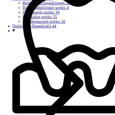
Βοηθήματα συγκόλλησης
22
Πολυκαρβοξυλικές κονίες
4
Προσωρινές κονίες
16
Ρητινώδεις κονίες
35
Υαλοϊονομερείς κονίες
16
Πρόληψη - Προφύλαξη
44