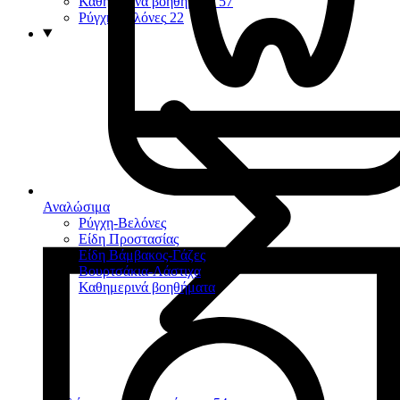
Καθημερινά βοηθήματα
57
Ρύγχη-Βελόνες
22
Αναλώσιμα
Ρύγχη-Βελόνες
Είδη Προστασίας
Είδη Βάμβακος-Γάζες
Βουρτσάκια-Λάστιχα
Καθημερινά βοηθήματα