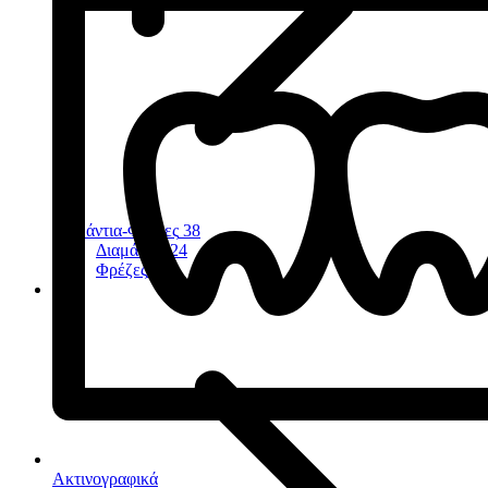
Διαμάντια-Φρέζες
38
Διαμάντια
24
Φρέζες
11
Ακτινογραφικά