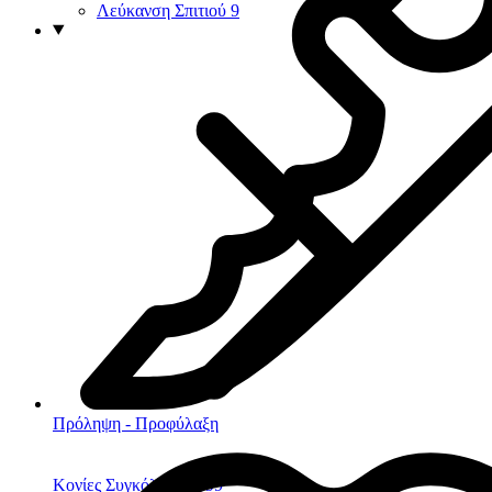
Λεύκανση Σπιτιού
9
Πρόληψη - Προφύλαξη
Κονίες Συγκόλλησης
99