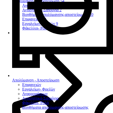
Απολύμανση - Αποστείρωση
54
Αναρροφήσεων
7
Αντισηπτικά-Σαπούνια
2
Βοηθήματα απολύμανσης-αποστείρωσης
20
Επιφανειών
10
Εργαλείων- Φρεζών
9
Φάκελλοι- Ρολά
2
Απολύμανση - Αποστείρωση
Επιφανειών
Εργαλείων- Φρεζών
Αναρροφήσεων
Αντισηπτικά-Σαπούνια
Φάκελλοι- Ρολά
Βοηθήματα απολύμανσης-αποστείρωσης