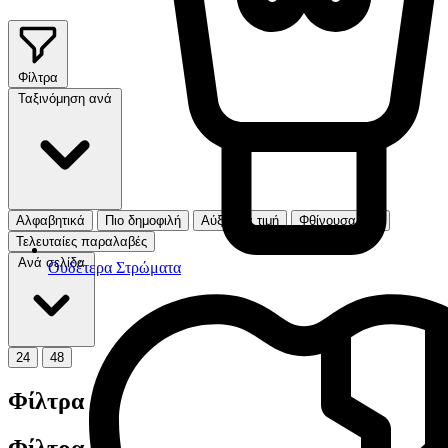
Φίλτρα
Ταξινόμηση ανά
Αλφαβητικά
Πιο δημοφιλή
Αύξουσα τιμή
Φθίνουσα τιμή
Τελευταίες παραλαβές
Ανά σελίδα
Ουδέτερα Στρώματα
24
48
Φίλτρα
Φίλτρα