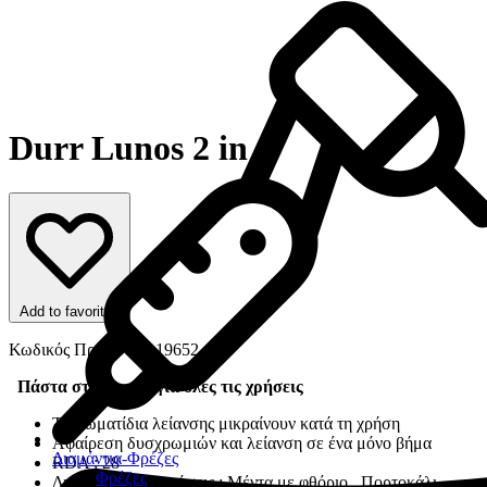
Durr Lunos 2 in 1
Add to favorites
Κωδικός Προϊόντος: 19652
Πάστα στίλβωσης για όλες τις χρήσεις
Τα σωματίδια λείανσης μικραίνουν κατά τη χρήση
Αφαίρεση δυσχρωμιών και λείανση σε ένα μόνο βήμα
Διαμάντια-Φρέζες
RDA : 28
Φρέζες
Διατίθεται σε 3 γεύσεις : Μέντα με φθόριο , Πορτοκάλι ,