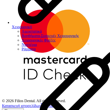
Χειρουργική
Αιμοστατικά
Βοηθήματα-Συσκευές Χειρουργικής
Χειρουργικές Φρέζες
Νυστέρια
Ράµµατα
© 2026 Filios Dental. All rights reserved.
Κατασκευή ιστοσελίδων
Netstudio