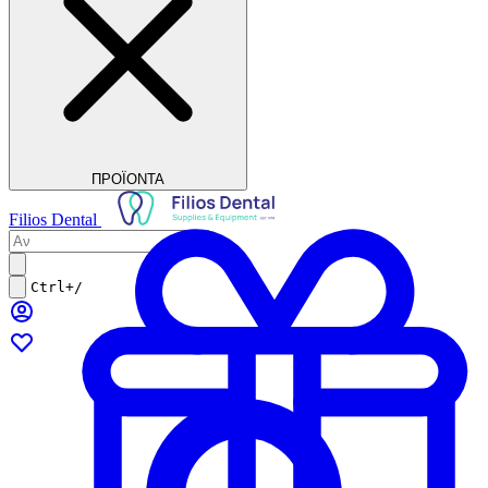
ΠΡΟΪΟΝΤΑ
Filios Dental
Ctrl+/