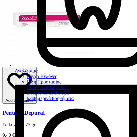
Αναλώσιμα
Ρύγχη-Βελόνες
Είδη Προστασίας
Είδη Βάμβακος-Γάζες
Βουρτσάκια-Λάστιχα
Καθημερινά βοηθήματα
Add to favorites
Pentron Depural
Σωληνάριο 75 gr
9,40 €