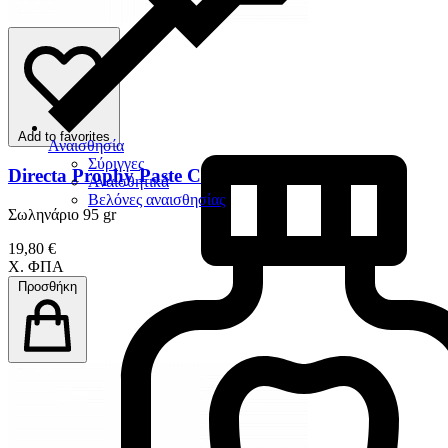
Add to favorites
Αναισθησία
Σύριγγες
Directa Prophy Paste CCS
Αναισθητικά
Βελόνες αναισθησίας
Σωληνάριο 95 gr
19,80 €
Χ. ΦΠΑ
Προσθήκη