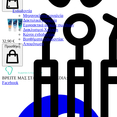
Ενδοδοντία
Μηχανοκίνητα εργαλεία
Δακτυλικά εργαλεία
Εμφρακτικά ριζικών σωλήνων
Διακλυσμοί-Χήληση
Κώνοι ενδοδοντίας
Βοηθήματα ενδοδοντίας
32,90 €
Απομόνωση
Προσθήκη
ΒΡΕΙΤΕ ΜΑΣ ΣΤΑ SOCIAL MEDIA:
Facebook