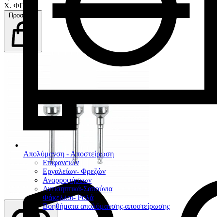
Χ. ΦΠΑ
Προσθήκη
Απολύμανση - Αποστείρωση
Επιφανειών
Εργαλείων- Φρεζών
Αναρροφήσεων
Αντισηπτικά-Σαπούνια
Φάκελλοι- Ρολά
Βοηθήματα απολύμανσης-αποστείρωσης