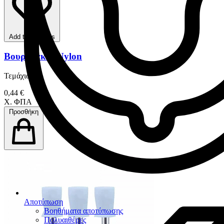
Add to favorites
Βουρτσάκια Nylon
Τεμάχιο
0,44 €
Χ. ΦΠΑ
Προσθήκη
Αποτύπωση
Βοηθήματα αποτύπωσης
Πολυαιθέρες