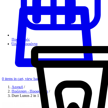
Προσφορές
Όλα τα προιόντα
0
items in cart, view bag
Αρχική
/
Πρόληψη - Προφύλαξη
/
Durr Lunos 2 in 1