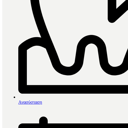
0
items in cart, view bag
Αρχική
/
Πρόληψη - Προφύλαξη
/
Ανασύσταση
Intermed Chlorhexil