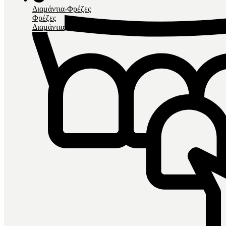
Διαμάντια-Φρέζες
Φρέζες
Διαμάντια