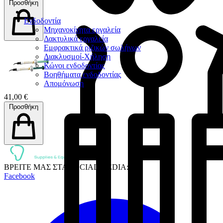
Προσθήκη
Ενδοδοντία
Μηχανοκίνητα εργαλεία
Δακτυλικά εργαλεία
Εμφρακτικά ριζικών σωλήνων
Διακλυσμοί-Χήληση
Κώνοι ενδοδοντίας
Βοηθήματα ενδοδοντίας
Απομόνωση
41,00 €
Προσθήκη
ΒΡΕΙΤΕ ΜΑΣ ΣΤΑ SOCIAL MEDIA:
Facebook