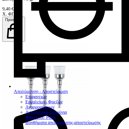
9,40 €
Χ. ΦΠΑ
Προσθήκη
Απολύμανση - Αποστείρωση
Επιφανειών
Εργαλείων- Φρεζών
Αναρροφήσεων
Αντισηπτικά-Σαπούνια
Φάκελλοι- Ρολά
Βοηθήματα απολύμανσης-αποστείρωσης