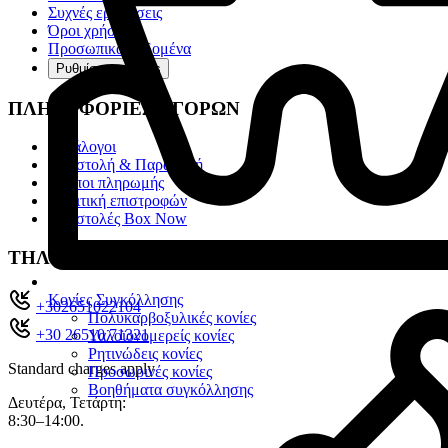
Συχνές ερωτήσεις
Όροι χρήσης
Προσωπικά Δεδομένα
Ρυθμίσεις cookies
ΠΛΗΡΟΦΟΡΙΕΣ ΑΓΟΡΩΝ
Κατάλογοι
Αποστολή & Παραλαβή
Τρόποι πληρωμής
Πολιτική επιστροφών
Αποστολές Box Now
ΤΗΛ. ΚΕΝΤΡΟ
Κονίες Συγκόλλησης
+302651022104
Πολυκαρβοξυλικές κονίες
+30 26510 71321
Υαλοϊονομερείς κονίες
Ρητινώδεις κονίες
Standard charges apply
Προσωρινές κονίες
Βοηθήματα συγκόλλησης
Δευτέρα, Τετάρτη:
8:30–14:00.