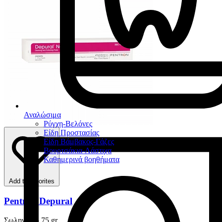
Αναλώσιμα
Ρύγχη-Βελόνες
Είδη Προστασίας
Είδη Βάμβακος-Γάζες
Βουρτσάκια-Λάστιχα
Καθημερινά βοηθήματα
Add to favorites
Pentron Depural
Σωληνάριο 75 gr