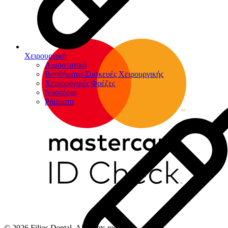
Χειρουργική
Αιμοστατικά
Βοηθήματα-Συσκευές Χειρουργικής
Χειρουργικές Φρέζες
Νυστέρια
Ράµµατα
© 2026 Filios Dental. All rights reserved.