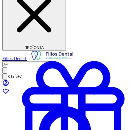
ΠΡΟΪΟΝΤΑ
Filios Dental
Ctrl+/