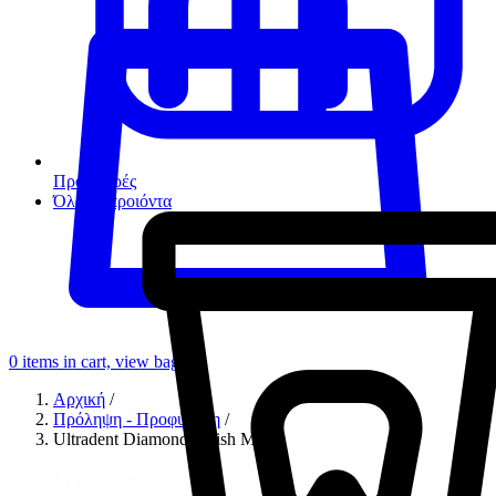
Προσφορές
Όλα τα προιόντα
0
items in cart, view bag
Αρχική
/
Πρόληψη - Προφύλαξη
/
Ultradent Diamond Polish Mint