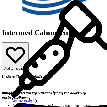
Intermed Calmodent
Add to favorites
Κωδικός Προϊόντος: 6840
Φθοριούχο gel για την καταπολέμηση της οδοντικής
υπερευαισθησίας
Διαμάντια-Φρέζες
Φρέζες
Γρήγορη ανακούφιση των δοντιών που είναι ευαίσθητα στο