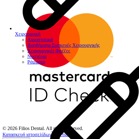
Χειρουργική
Αιμοστατικά
Βοηθήματα-Συσκευές Χειρουργικής
Χειρουργικές Φρέζες
Νυστέρια
Ράµµατα
© 2026 Filios Dental. All rights reserved.
Κατασκευή ιστοσελίδων
Netstudio