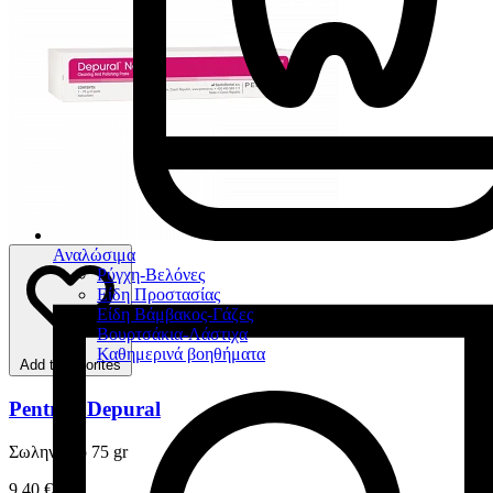
Αναλώσιμα
Ρύγχη-Βελόνες
Είδη Προστασίας
Είδη Βάμβακος-Γάζες
Βουρτσάκια-Λάστιχα
Καθημερινά βοηθήματα
Add to favorites
Pentron Depural
Σωληνάριο 75 gr
9,40 €