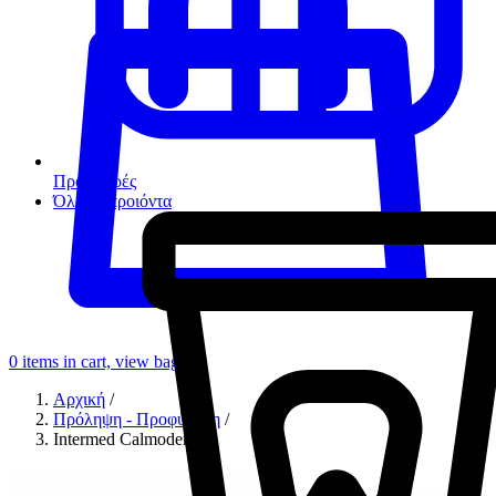
Προσφορές
Όλα τα προιόντα
0
items in cart, view bag
Αρχική
/
Πρόληψη - Προφύλαξη
/
Intermed Calmodent