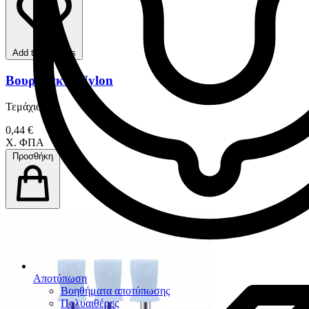
Add to favorites
Βουρτσάκια Nylon
Τεμάχιο
0,44 €
Χ. ΦΠΑ
Προσθήκη
Αποτύπωση
Βοηθήματα αποτύπωσης
Πολυαιθέρες