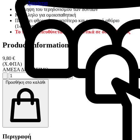
Διαμάντια
ζεστό ή στο κρύο
Πρόληψη του τερηδονισμού των δοντιών
Κατάλληλo για ομοιοπαθητική
Περιέχει φθοριούχο κασσίτερο και οργανικό φθόριο
(1450ppm F-)
Το προϊόν απευθύνεται αποκλειστικά σε οδοντιάτρους
Product information
9,80 €
(Χ.ΦΠΑ)
ΑΜΕΣΑ ΔΙΑΘΕΣΙΜΟ
Προσθήκη στο καλάθι
Περιγραφή