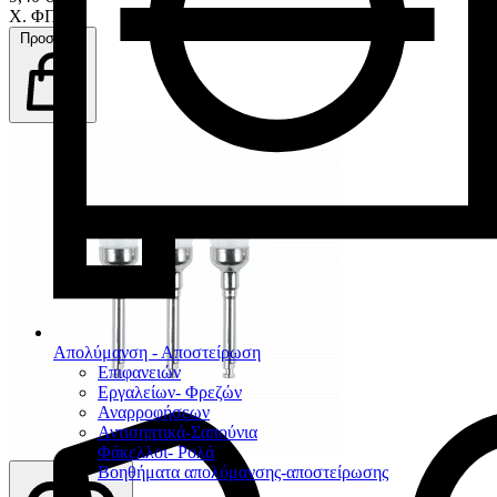
Χ. ΦΠΑ
Προσθήκη
Απολύμανση - Αποστείρωση
Επιφανειών
Εργαλείων- Φρεζών
Αναρροφήσεων
Αντισηπτικά-Σαπούνια
Φάκελλοι- Ρολά
Βοηθήματα απολύμανσης-αποστείρωσης