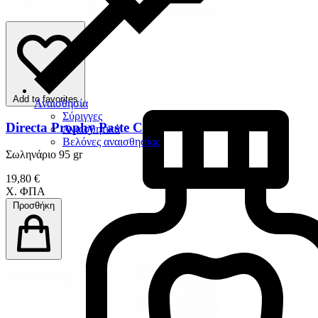
Add to favorites
Αναισθησία
Σύριγγες
Directa Prophy Paste CCS
Αναισθητικά
Βελόνες αναισθησίας
Σωληνάριο 95 gr
19,80 €
Χ. ΦΠΑ
Προσθήκη