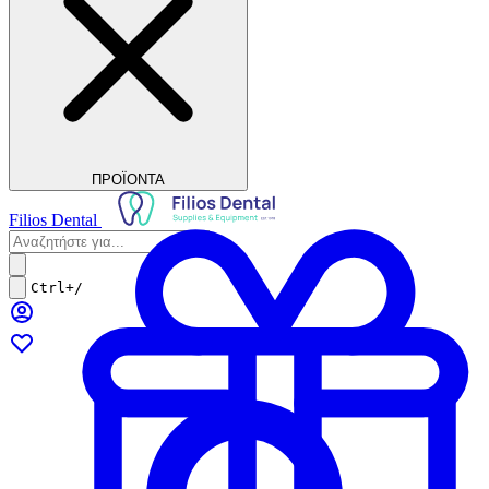
ΠΡΟΪΟΝΤΑ
Filios Dental
Ctrl+/