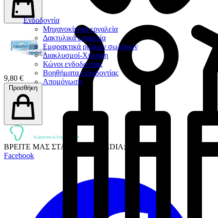
Ενδοδοντία
Μηχανοκίνητα εργαλεία
Δακτυλικά εργαλεία
Εμφρακτικά ριζικών σωλήνων
Διακλυσμοί-Χήληση
Κώνοι ενδοδοντίας
Βοηθήματα ενδοδοντίας
9,80 €
Απομόνωση
Προσθήκη
ΒΡΕΙΤΕ ΜΑΣ ΣΤΑ SOCIAL MEDIA:
Facebook