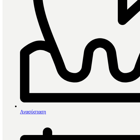
0
items in cart, view bag
Αρχική
/
Πρόληψη - Προφύλαξη
/
Ανασύσταση
Βουρτσάκια Nylon