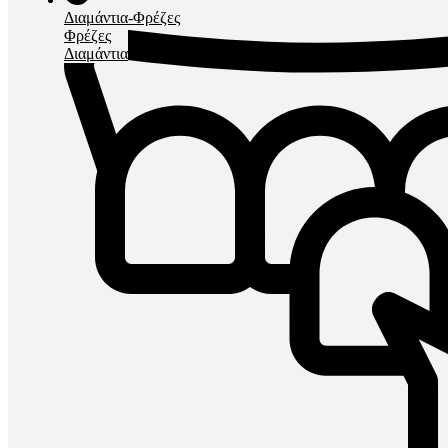
Διαμάντια-Φρέζες
Φρέζες
Διαμάντια