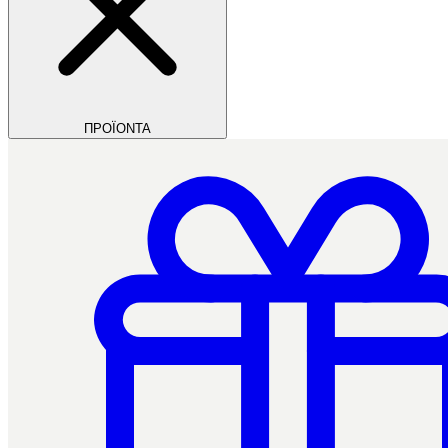
ΠΡΟΪΟΝΤΑ
Filios Dental
Ctrl+/