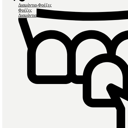
Διαμάντια-Φρέζες
Φρέζες
Διαμάντια