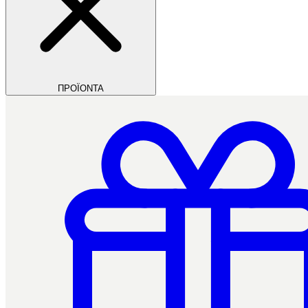
ΠΡΟΪΟΝΤΑ
Filios Dental
Ctrl+/