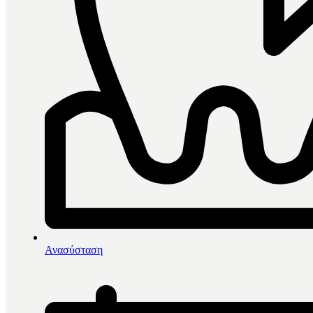
0
items in cart, view bag
Αρχική
/
Αναλώσιμα
/
Ανασύσταση
Λαβή Για Πινελάκια