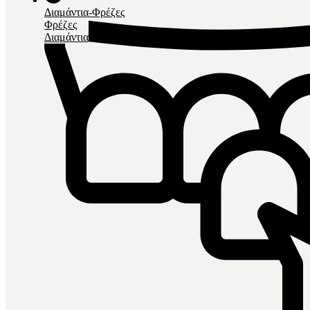
Διαμάντια-Φρέζες
Φρέζες
Διαμάντια