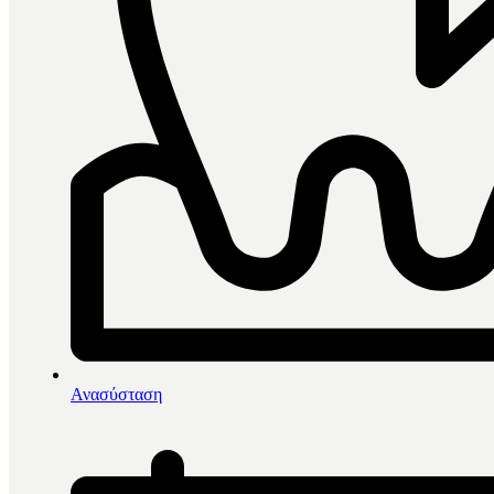
0
items in cart, view bag
Αρχική
/
Αναλώσιμα
/
Ανασύσταση
Είδη Βάμβακος-Γάζες
/
BMS Τολύπια Βάμβακος