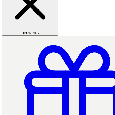
ΠΡΟΪΟΝΤΑ
Filios Dental
Ctrl+/