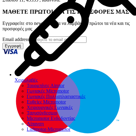
ΜΑΘΕΤΕ ΠΡΩΤΟΙ ΓΙΑ ΤΙΣ ΠΡΟΣΦΟΡΕΣ ΜΑΣ
Εγγραφείτε στο newsletter για να λαμβάνετε πρώτοι τα νέα και τις
προσφορές μας
Email address
Εγγραφή
Χειρολαβές
Τουρμπίνες Airotor
Γωνιακές Micromotor
Γωνιακές Πολλαπλασιαστικές
Ευθείες Micromotor
Χειρουργικές Γωνιακές
Ταχυσύνδεσμοι
Micromotor Ενδοδοντίας
Λίπανση
Luftmotor-Micromotor