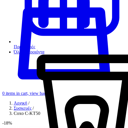
Προσφορές
Όλα τα προιόντα
0
items in cart, view bag
Αρχική
/
Συσκευές
/
Coxo C-KT50
-18%