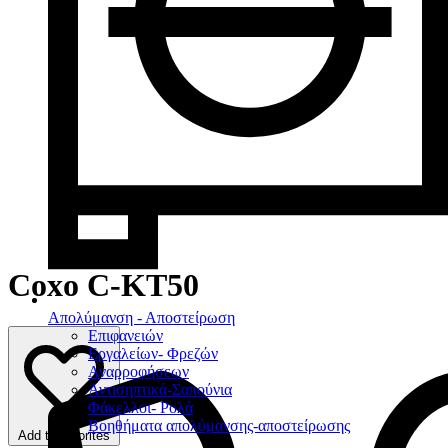
Coxo C-KT50
Απολύμανση - Αποστείρωση
Επιφανειών
Εργαλείων- Φρεζών
Αναρροφήσεων
Αντισηπτικά-Σαπούνια
Φάκελλοι- Ρολά
Βοηθήματα απολύμανσης-αποστείρωσης
Add to favorites