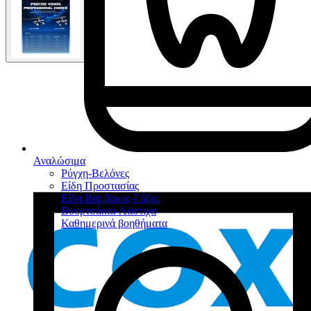
Αναλώσιμα
Ρύγχη-Βελόνες
Είδη Προστασίας
Είδη Βάμβακος-Γάζες
Βουρτσάκια-Λάστιχα
Καθημερινά βοηθήματα