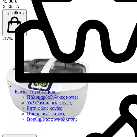
45,00 €
Χ. ΦΠΑ
Προσθήκη
-17%
Κονίες Συγκόλλησης
Πολυκαρβοξυλικές κονίες
Υαλοϊονομερείς κονίες
Ρητινώδεις κονίες
Προσωρινές κονίες
Βοηθήματα συγκόλλησης