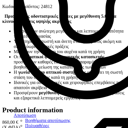
Κωδικός Προϊόντος: 24812
Πρισματικές οδοντιατρικές λούπες με
μεγέθυνση 5.0x
για
κλινικές πράξεις υψηλής ακρίβειας
Προσφέρουν ανώτερη μεγέθυνση και λεπτομερή ορατότητα
του πεδίου εργασίας
Υποστηρίζουν σωστή και άνετη στάση σώματος ακόμη και
σε πολύωρες κλινικές πράξεις
Μειώνουν την κόπωση του αυχένα κατά τη χρήση
Οι
πρισματικοί φακοί γερμανικής κατασκευής
προσφέρουν καθαρές εικόνες χωρίς παραμόρφωση και
βοηθούν στη μείωση της καταπόνησης των ματιών
Η
γωνία 45° του οπτικού συστήματος
επιτρέπει τη σωστή
στάση του σώματος κατά τη χρήση
Ιδανικές για οδοντιατρικές και χειρουργικές επεμβάσεις που
απαιτούν ακρίβεια
Προσφέρουν
μεγέθυνση 5.0x
, ιδανική για μικροεπεμβάσεις
και εξαιρετικά λεπτομερείς εργασίες
Product information
Αποτύπωση
Βοηθήματα αποτύπωσης
860,00 €
Πολυαιθέρες
(Χ.ΦΠΑ)