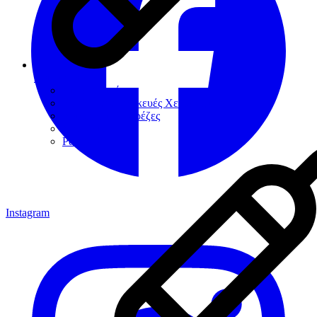
Χειρουργική
Αιμοστατικά
Βοηθήματα-Συσκευές Χειρουργικής
Χειρουργικές Φρέζες
Νυστέρια
Ράµµατα
Instagram