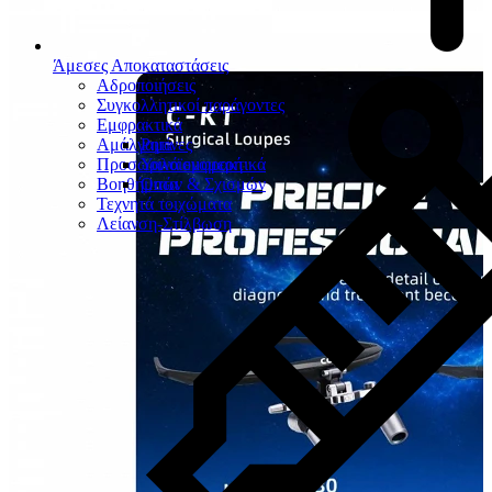
Άμεσες Αποκαταστάσεις
Αδροποιήσεις
Συγκολλητικοί παράγοντες
Εμφρακτικά
Αμάλγαμα
Ρητίνες
Προσωρινά εμφρακτικά
Υαλοϊονομερή
Βοηθήματα
Οπών & Σχισμών
Τεχνητά τοιχώματα
Λείανση-Στίλβωση