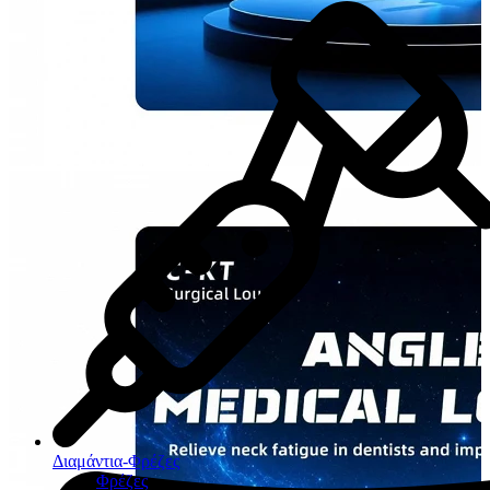
Διαμάντια-Φρέζες
Φρέζες