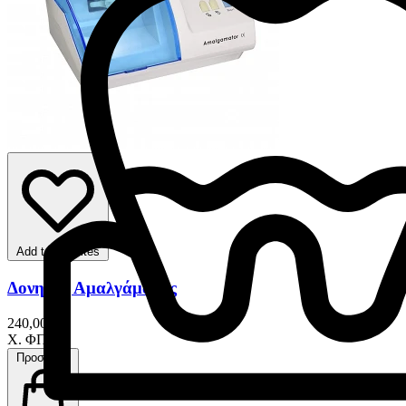
Add to favorites
Δονητής Αμαλγάματος
240,00 €
Χ. ΦΠΑ
Προσθήκη