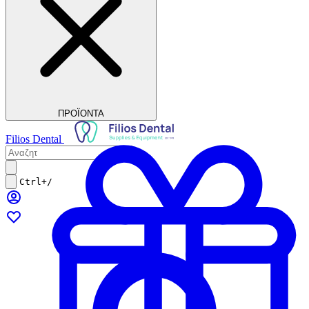
ΠΡΟΪΟΝΤΑ
Filios Dental
Ctrl+/