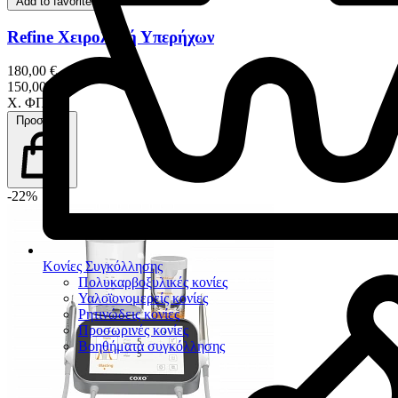
Add to favorites
Refine Χειρολαβή Υπερήχων
180,00 €
150,00 €
Χ. ΦΠΑ
Προσθήκη
-22%
Κονίες Συγκόλλησης
Πολυκαρβοξυλικές κονίες
Υαλοϊονομερείς κονίες
Ρητινώδεις κονίες
Προσωρινές κονίες
Βοηθήματα συγκόλλησης