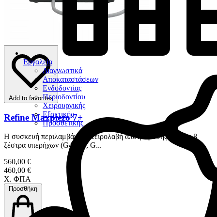
Εργαλεία
Διαγνωστικά
Αποκαταστάσεων
Ενδοδοντίας
Περιοδοντίου
Add to favorites
Χειρουργικής
Εξακτικής
Refine Maxpiezo 7+
Προσθετικής
Η συσκευή περιλαμβάνει : Χειρολαβή αποτρύγωσης με φως 8
ξέστρα υπερήχων (G4, G5, G...
560,00 €
460,00 €
Χ. ΦΠΑ
Προσθήκη