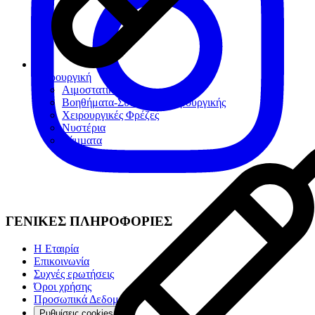
Χειρουργική
Αιμοστατικά
Βοηθήματα-Συσκευές Χειρουργικής
Χειρουργικές Φρέζες
Νυστέρια
Ράµµατα
ΓΕΝΙΚΕΣ ΠΛΗΡΟΦΟΡΙΕΣ
Η Εταιρία
Επικοινωνία
Συχνές ερωτήσεις
Όροι χρήσης
Προσωπικά Δεδομένα
Ρυθμίσεις cookies