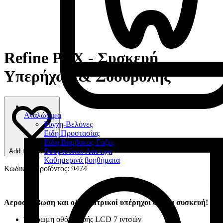
Refine PTX - Συσκευή
Υπερήχων & Σοδοβολής
Αναλώσιμα
Ρύγχη-Βελόνες
Είδη Προστασίας
Είδη Βάμβακος-Γάζες
Βουρτσάκια-Λάστιχα
Add to favorites
Καθημερινά βοηθήματα
Κωδικός Προϊόντος: 9474
Αεροστίλβωση και οδοντιατρικοί υπέρηχοι σε μια συσκευή!
Έγχρωμη οθόνη αφής LCD 7 ιντσών