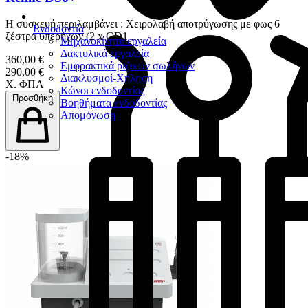
Η συσκευή περιλαμβάνει : Χειρολαβή αποτρύγωσης με φως 6
Ενδοδοντία
ξέστρα υπερήχων (2 x GD1 ,...
Μηχανοκίνητα εργαλεία
Δακτυλικά εργαλεία
360,00 €
Εμφρακτικά ριζικών σωλήνων
290,00 €
Διακλυσμοί-Χήληση
Χ. ΦΠΑ
Κώνοι ενδοδοντίας
Προσθήκη
Βοηθήματα ενδοδοντίας
Απομόνωση
-18%