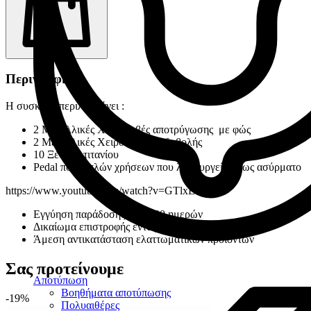
Περιγραφή
Η συσκευή περιλαμβάνει :
2 Μεταλλικές Χειρολαβές αποτρύγωσης με φώς
2 Μεταλλικές Χειρολαβές σοδοβολής
10 Ξέστρα τιτανίου
Pedal πολλαπλών χρήσεων που λειτουργεί και ως ασύρματο
https://www.youtube.com/watch?v=GTlxE04f1xk
Εγγύηση παράδοσης εντός 30 ημερών
Δικαίωμα επιστροφής εντός 14 ημερών
Άμεση αντικατάσταση ελαττωματικών προϊόντων
Σας προτείνουμε
Αποτύπωση
Βοηθήματα αποτύπωσης
-19%
Πολυαιθέρες