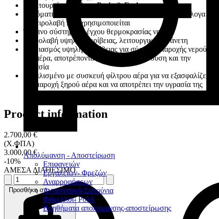
3 λειτουργίες
Scaling
,
Perio
&
Endo
Αυτόματη εναλλαγή μεταξύ
Scaling
&
Polishing
ανάλογα με
τη χειρολαβή που χρησιμοποιείται
Έξυπνο σύστημα ελέγχου θερμοκρασίας νερού
Xειρολαβή υψηλής ακρίβειας, λειτουργική και άνετη
Σχεδιασμός υψηλής ακρίβειας για σύστημα παροχής νερού
και αέρα, αποτρέποντας την αλληλοδιείσδυση και την
υγρασία
Εξοπλισμένο με συσκευή φίλτρου αέρα για να εξασφαλίζει
την παροχή ξηρού αέρα και να αποτρέπει την υγρασία της
σκόνης
Product information
2.700,00 €
(Χ.ΦΠΑ)
3.000,00 €
Απολύμανση - Αποστείρωση
-10%
Επιφανειών
ΑΜΕΣΑ ΔΙΑΘΕΣΙΜΟ
Εργαλείων- Φρεζών
Αναρροφήσεων
Προσθήκη στο καλάθι
Αντισηπτικά-Σαπούνια
Φάκελλοι- Ρολά
Βοηθήματα απολύμανσης-αποστείρωσης