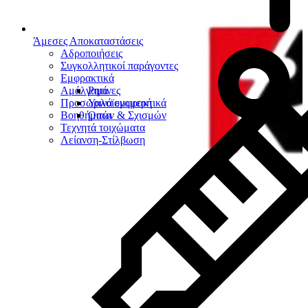
Άμεσες Αποκαταστάσεις
Αδροποιήσεις
Συγκολλητικοί παράγοντες
Εμφρακτικά
Αμάλγαμα
Ρητίνες
Προσωρινά εμφρακτικά
Υαλοϊονομερή
Βοηθήματα
Οπών & Σχισμών
Τεχνητά τοιχώματα
Λείανση-Στίλβωση