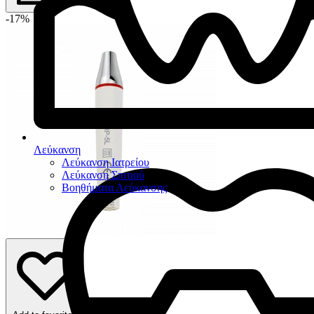
-17%
Λεύκανση
Λεύκανση Ιατρείου
Λεύκανση Σπιτιού
Βοηθήματα Λεύκανσης