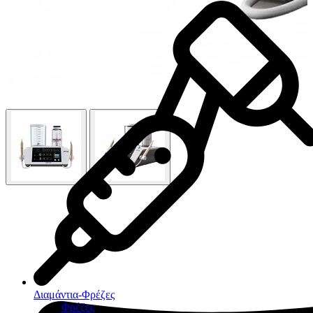
Διαμάντια-Φρέζες
Φρέζες