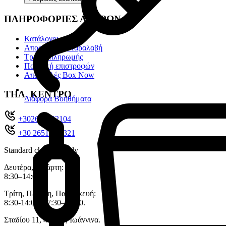
ΠΛΗΡΟΦΟΡΙΕΣ ΑΓΟΡΩΝ
Κατάλογοι
Αποστολή & Παραλαβή
Τρόποι πληρωμής
Πολιτική επιστροφών
Αποστολές Box Now
ΤΗΛ. ΚΕΝΤΡΟ
Διάφορα Βοηθήματα
+302651022104
+30 26510 71321
Standard charges apply
Δευτέρα, Τετάρτη:
8:30–14:00.
Τρίτη, Πέμπτη, Παρασκευή:
8:30-14:00, 17:30–20:30.
Σταδίου 11, 45333 , Ιωάννινα.