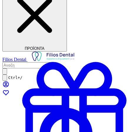
ΠΡΟΪΟΝΤΑ
Filios Dental
Ctrl+/