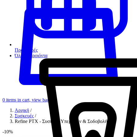
Προσφορές
Όλα τα προιόντα
0
items in cart, view bag
Αρχική
/
Συσκευές
/
Refine PTX - Συσκευή Υπερήχων & Σοδοβολής
-10%