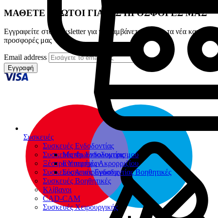
ΜΑΘΕΤΕ ΠΡΩΤΟΙ ΓΙΑ ΤΙΣ ΠΡΟΣΦΟΡΕΣ ΜΑΣ
Εγγραφείτε στο newsletter για να λαμβάνετε πρώτοι τα νέα και τις
προσφορές μας
Email address
Εγγραφή
Συσκευές
Συσκευές Ενδοδοντίας
Συσκευές Φωτοπολυμερισμού
Μοτέρ Ενδοδοντίας
Ξέστρα Υπερήχων
Εντοπιστές Ακρορριζίου
Συσκευές Αποτρύγωσης
Συσκευές Ενδοδοντίας Βοηθητικές
Συσκευές Βοηθητικές
Κλίβανοι
CAD-CAM
Συσκευές Χειρουργικής