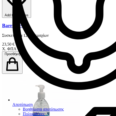
Add to favorites
Barrier Film
Συσκευασία 1200 Τεμαχίων
23,50 €
Χ. ΦΠΑ
Προσθήκη
Αποτύπωση
Βοηθήματα αποτύπωσης
Πολυαιθέρες