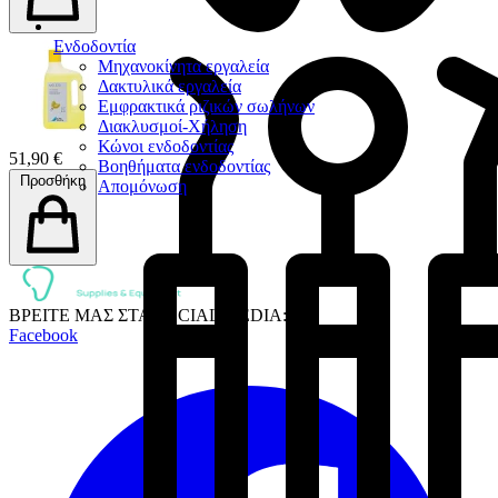
Ενδοδοντία
Μηχανοκίνητα εργαλεία
Δακτυλικά εργαλεία
Εμφρακτικά ριζικών σωλήνων
Διακλυσμοί-Χήληση
Κώνοι ενδοδοντίας
51,90 €
Βοηθήματα ενδοδοντίας
Προσθήκη
Απομόνωση
ΒΡΕΙΤΕ ΜΑΣ ΣΤΑ SOCIAL MEDIA:
Facebook