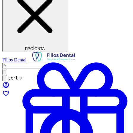
ΠΡΟΪΟΝΤΑ
Filios Dental
Ctrl+/