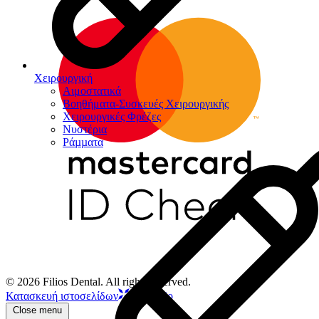
Χειρουργική
Αιμοστατικά
Βοηθήματα-Συσκευές Χειρουργικής
Χειρουργικές Φρέζες
Νυστέρια
Ράµµατα
© 2026 Filios Dental. All rights reserved.
Κατασκευή ιστοσελίδων
Netstudio
Close menu