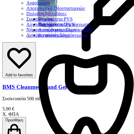
Αναγόμωση
Αποτυπωτικά Οδοντοστοιχιών
Πολυβινυλσιλοξάνες
Συμπύκνωσης
Παχύρευστα PVS
Αλγηνικά
Λεπτόρευστα PVS
Παχύρευστα Συμπύκνωσης
Νήματα απώθησης ούλων
Λεπτόρευστα Συμπύκνωσης
Δισκάρια αποτύπωσης
Καταλύτες Σύμπύκνωσης
Add to favorites
BMS Cleanmed Hand Gel
Συσκευασία 500 ml
5,90 €
Χ. ΦΠΑ
Προσθήκη