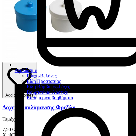
Αναλώσιμα
Ρύγχη-Βελόνες
Είδη Προστασίας
Είδη Βάμβακος-Γάζες
Βουρτσάκια-Λάστιχα
Add to favorites
Καθημερινά βοηθήματα
Δοχείο Απολύμανσης Φρεζών
Τεμάχιο
7,50 €
Χ. ΦΠΑ