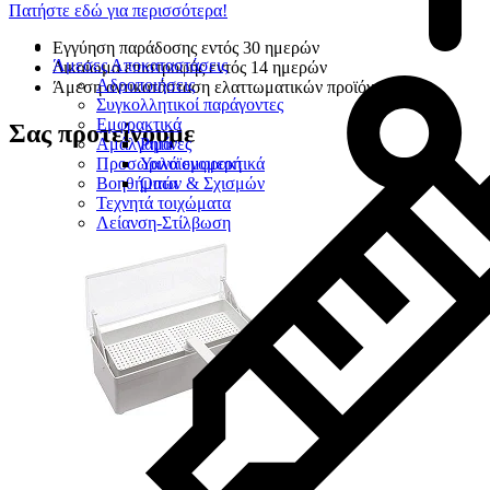
Πατήστε εδώ για περισσότερα!
Εγγύηση παράδοσης εντός 30 ημερών
Άμεσες Αποκαταστάσεις
Δικαίωμα επιστροφής εντός 14 ημερών
Αδροποιήσεις
Άμεση αντικατάσταση ελαττωματικών προϊόντων
Συγκολλητικοί παράγοντες
Εμφρακτικά
Σας προτείνουμε
Αμάλγαμα
Ρητίνες
Προσωρινά εμφρακτικά
Υαλοϊονομερή
Βοηθήματα
Οπών & Σχισμών
Τεχνητά τοιχώματα
Λείανση-Στίλβωση