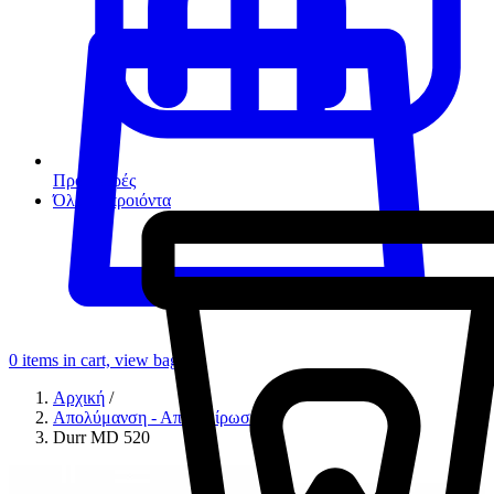
Προσφορές
Όλα τα προιόντα
0
items in cart, view bag
Αρχική
/
Απολύμανση - Αποστείρωση
/
Durr MD 520