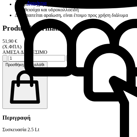
Διαμάντια
Μπορεί να χρησιμοποιηθεί με αλγινικό, σιλικόνες, αιθέρες,
πολυθειούχα και υδροκολλοειδή
Δεν απαιτείται αραίωση, είναι έτοιμο προς χρήση διάλυμα
Product information
51,90 €
(Χ.ΦΠΑ)
ΑΜΕΣΑ ΔΙΑΘΕΣΙΜΟ
Προσθήκη στο καλάθι
Περιγραφή
Συσκευασία 2.5 Lt