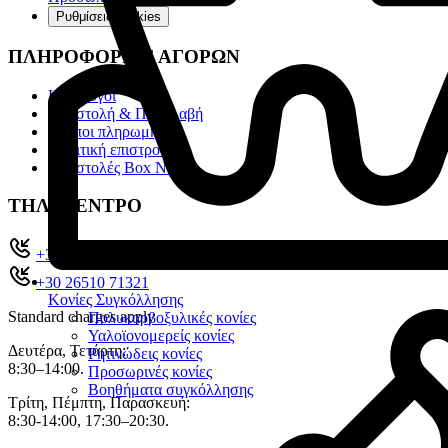
Ρυθμίσεις cookies
ΠΛΗΡΟΦΟΡΙΕΣ ΑΓΟΡΩΝ
Κατάλογοι
Αποστολή & Παραλαβή
Τρόποι πληρωμής
Πολιτική επιστροφών
Αποστολές Box Now
ΤΗΛ. ΚΕΝΤΡΟ
+302651022104
+30 26510 71321
Κονίες Συγκόλλησης
Standard charges apply
Πολυκαρβοξυλικές κονίες
Υαλοϊονομερείς κονίες
Δευτέρα, Τετάρτη:
Ρητινώδεις κονίες
8:30–14:00.
Προσωρινές κονίες
Βοηθήματα συγκόλλησης
Τρίτη, Πέμπτη, Παρασκευή:
8:30-14:00, 17:30–20:30.