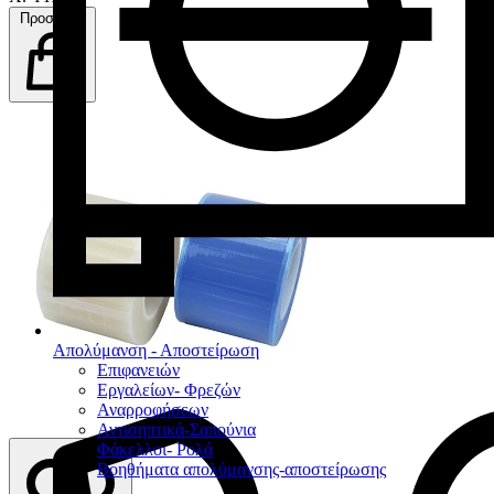
Προσθήκη
Απολύμανση - Αποστείρωση
Επιφανειών
Εργαλείων- Φρεζών
Αναρροφήσεων
Αντισηπτικά-Σαπούνια
Φάκελλοι- Ρολά
Βοηθήματα απολύμανσης-αποστείρωσης