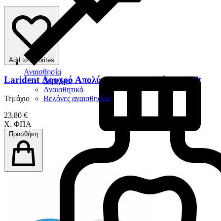
Add to favorites
Αναισθησία
Larident Λουτρό Απολύμανσης Εργαλείων 1,25lt
Σύριγγες
Αναισθητικά
Βελόνες αναισθησίας
Τεμάχιο
23,80 €
Χ. ΦΠΑ
Προσθήκη