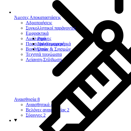
Άμεσες Αποκαταστάσεις
Αδροποιήσεις
Συγκολλητικοί παράγοντες
Εμφρακτικά
Αμάλγαμα
Ρητίνες
Προσωρινά εμφρακτικά
Υαλοϊονομερή
Βοηθήματα
Οπών & Σχισμών
Τεχνητά τοιχώματα
Λείανση-Στίλβωση
Αναισθησία
8
Αναισθητικά
4
Βελόνες αναισθησίας
2
Σύριγγες
2