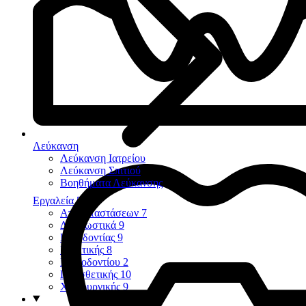
Λεύκανση
Λεύκανση Ιατρείου
Λεύκανση Σπιτιού
Βοηθήματα Λεύκανσης
Εργαλεία
58
Αποκαταστάσεων
7
Διαγνωστικά
9
Ενδοδοντίας
9
Εξακτικής
8
Περιοδοντίου
2
Προσθετικής
10
Χειρουργικής
9