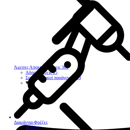
Άμεσες Αποκαταστάσεις
360
Αδροποιήσεις
15
Συγκολλητικοί παράγοντες
39
Διαμάντια-Φρέζες
Φρέζες