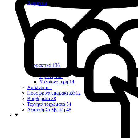
Διαμάντια
Εμφρακτικά
136
Οπών & Σχισμών
7
Ρητίνες
108
Υαλοϊονομερή
14
Αμάλγαμα
1
Προσωρινά εμφρακτικά
12
Βοηθήματα
38
Τεχνητά τοιχώματα
54
Λείανση-Στίλβωση
48