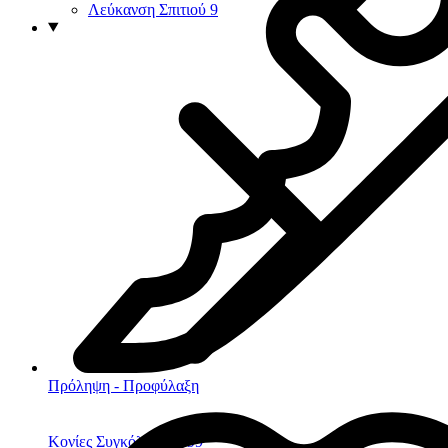
Λεύκανση Σπιτιού
9
Πρόληψη - Προφύλαξη
Κονίες Συγκόλλησης
99