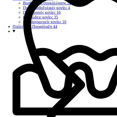
Βοηθήματα συγκόλλησης
22
Πολυκαρβοξυλικές κονίες
4
Προσωρινές κονίες
16
Ρητινώδεις κονίες
35
Υαλοϊονομερείς κονίες
16
Πρόληψη - Προφύλαξη
44