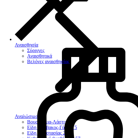
Αναισθησία
Σύριγγες
Αναισθητικά
Βελόνες αναισθησίας
Αναλώσιμα
124
Βουρτσάκια-Λάστιχα
9
Είδη Βάμβακος-Γάζες
15
Είδη Προστασίας
23