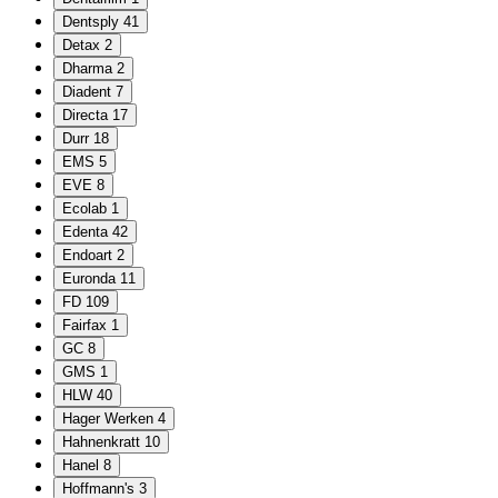
Dentsply
41
Detax
2
Dharma
2
Diadent
7
Directa
17
Durr
18
EMS
5
EVE
8
Ecolab
1
Edenta
42
Endoart
2
Euronda
11
FD
109
Fairfax
1
GC
8
GMS
1
HLW
40
Hager Werken
4
Hahnenkratt
10
Hanel
8
Hoffmann's
3