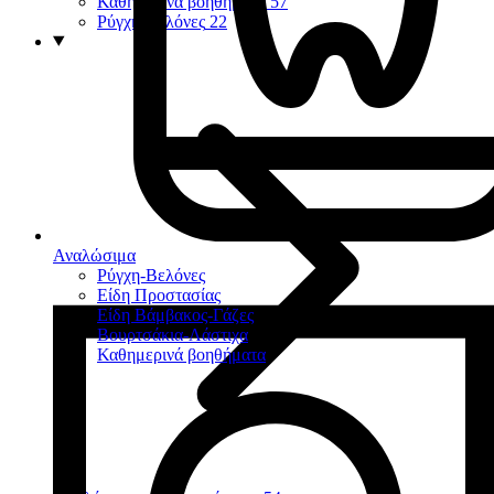
Καθημερινά βοηθήματα
57
Ρύγχη-Βελόνες
22
Αναλώσιμα
Ρύγχη-Βελόνες
Είδη Προστασίας
Είδη Βάμβακος-Γάζες
Βουρτσάκια-Λάστιχα
Καθημερινά βοηθήματα