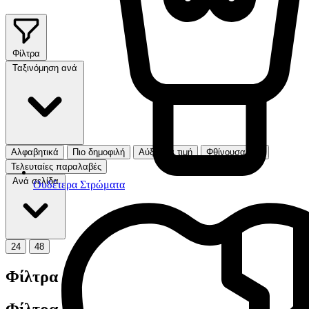
Φίλτρα
Ταξινόμηση ανά
Αλφαβητικά
Πιο δημοφιλή
Αύξουσα τιμή
Φθίνουσα τιμή
Τελευταίες παραλαβές
Ανά σελίδα
Ουδέτερα Στρώματα
24
48
Φίλτρα
Φίλτρα