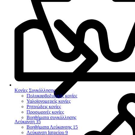
Κονίες Συγκόλλησης
Πολυκαρβοξυλικές κονίες
Υαλοϊονομερείς κονίες
Ρητινώδεις κονίες
Προσωρινές κονίες
Βοηθήματα συγκόλλησης
Λεύκανση
35
Βοηθήματα Λεύκανσης
15
Λεύκανση Ιατρείου
9