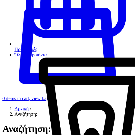
Προσφορές
Όλα τα προιόντα
0
items in cart, view bag
Αρχική
/
Αναζήτηση:
Αναζήτηση: