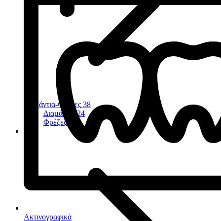
Διαμάντια-Φρέζες
38
Διαμάντια
24
Φρέζες
11
Ακτινογραφικά