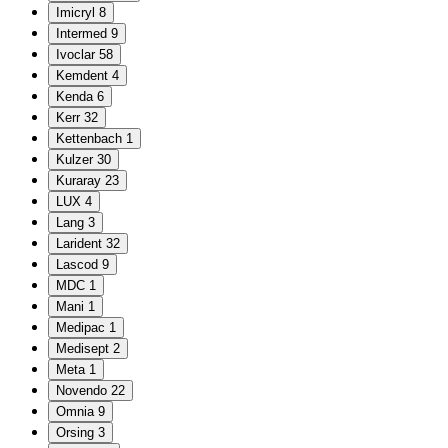
Imicryl
8
Intermed
9
Ivoclar
58
Kemdent
4
Kenda
6
Kerr
32
Kettenbach
1
Kulzer
30
Kuraray
23
LUX
4
Lang
3
Larident
32
Lascod
9
MDC
1
Mani
1
Medipac
1
Medisept
2
Meta
1
Novendo
22
Omnia
9
Orsing
3