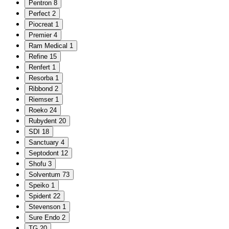
Pentron
8
Perfect
2
Piocreat
1
Premier
4
Ram Medical
1
Refine
15
Renfert
1
Resorba
1
Ribbond
2
Riemser
1
Roeko
24
Rubydent
20
SDI
18
Sanctuary
4
Septodont
12
Shofu
3
Solventum
73
Speiko
1
Spident
22
Stevenson
1
Sure Endo
2
TG
20