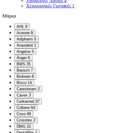
Τουρμπίνες Airotor
4
Χειρουργικές Γωνιακές
1
Μάρκα
AHL
9
Aceone
8
Adipharm
5
Anaxdent
1
Angelus
5
Anger
6
BMS
35
Bausch
7
Bioloren
8
Bisco
14
Carestream
2
Cavex
3
Cerkamed
37
Coltene
64
Coxo
49
Crosstex
2
DMG
22
Dentalfilm
1