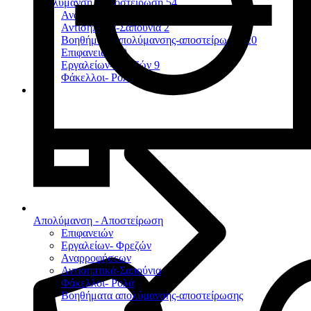
Απολύμανση - Αποστείρωση
54
Αναρροφήσεων
7
Αντισηπτικά-Σαπούνια
2
Βοηθήματα απολύμανσης-αποστείρωσης
20
Επιφανειών
10
Εργαλείων- Φρεζών
9
Φάκελλοι- Ρολά
2
Απολύμανση - Αποστείρωση
Επιφανειών
Εργαλείων- Φρεζών
Αναρροφήσεων
Αντισηπτικά-Σαπούνια
Φάκελλοι- Ρολά
Βοηθήματα απολύμανσης-αποστείρωσης