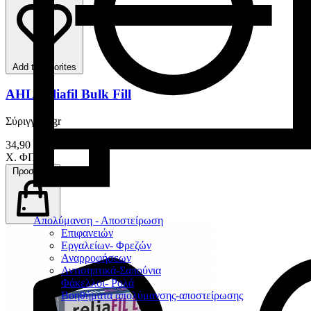
Add to favorites
AHL Reliafil Bulk Fill
Σύριγγα 4 gr
34,90 €
Χ. ΦΠΑ
Προσθήκη
Απολύμανση - Αποστείρωση
Επιφανειών
Εργαλείων- Φρεζών
Αναρροφήσεων
Αντισηπτικά-Σαπούνια
Φάκελλοι- Ρολά
Βοηθήματα απολύμανσης-αποστείρωσης