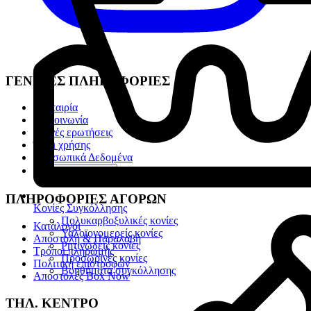
ΓΕΝΙΚΕΣ ΠΛΗΡΟΦΟΡΙΕΣ
Η Εταιρία
Επικοινωνία
Συχνές ερωτήσεις
Όροι χρήσης
Προσωπικά Δεδομένα
Ρυθμίσεις cookies
ΠΛΗΡΟΦΟΡΙΕΣ ΑΓΟΡΩΝ
Κονίες Συγκόλλησης
Πολυκαρβοξυλικές κονίες
Κατάλογοι
Υαλοϊονομερείς κονίες
Αποστολή & Παραλαβή
Ρητινώδεις κονίες
Τρόποι πληρωμής
Προσωρινές κονίες
Πολιτική επιστροφών
Βοηθήματα συγκόλλησης
Αποστολές Box Now
ΤΗΛ. ΚΕΝΤΡΟ