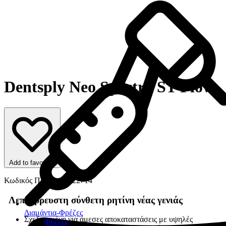
Dentsply Neo Spectra ST Flow
Add to favorites
Κωδικός Προϊόντος: 22714
Λεπτόρρευστη σύνθετη ρητίνη νέας γενιάς
Διαμάντια-Φρέζες
Σχεδιασμένη για άμεσες αποκαταστάσεις με υψηλές
Φρέζες