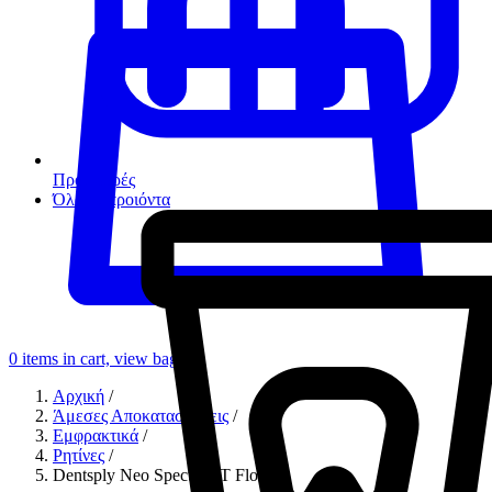
Προσφορές
Όλα τα προιόντα
0
items in cart, view bag
Αρχική
/
Άμεσες Αποκαταστάσεις
/
Εμφρακτικά
/
Ρητίνες
/
Dentsply Neo Spectra ST Flow