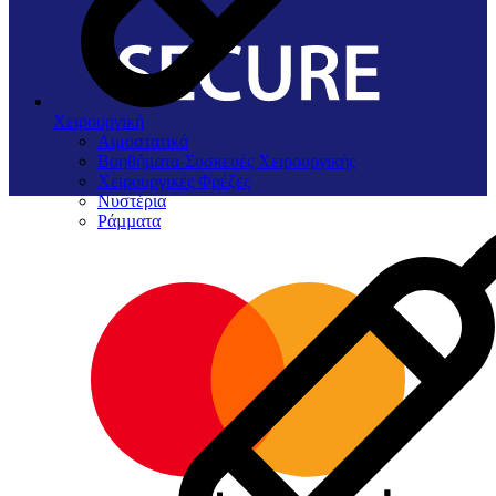
Χειρουργική
Αιμοστατικά
Βοηθήματα-Συσκευές Χειρουργικής
Χειρουργικές Φρέζες
Νυστέρια
Ράµµατα