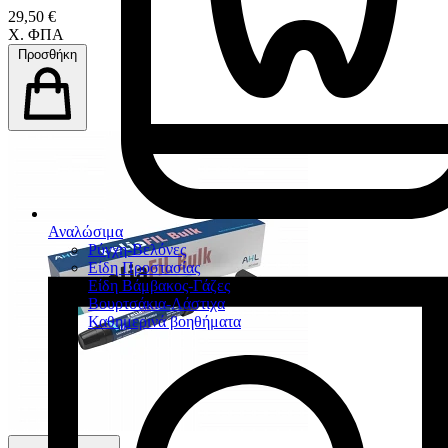
29,50 €
Χ. ΦΠΑ
Προσθήκη
Αναλώσιμα
Ρύγχη-Βελόνες
Είδη Προστασίας
Είδη Βάμβακος-Γάζες
Βουρτσάκια-Λάστιχα
Καθημερινά βοηθήματα