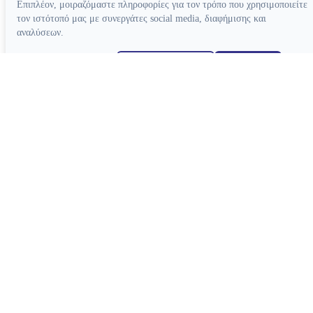
Επιπλέον, μοιραζόμαστε πληροφορίες για τον τρόπο που χρησιμοποιείτε
τον ιστότοπό μας με συνεργάτες social media, διαφήμισης και
αναλύσεων.
Απόρριψη όλων
Ρυθμίσεις cookies
Αποδοχή όλων
Κατασκευή ιστοσελίδων
Συσκευές
Συσκευές Ενδοδοντίας
Συσκευές Φωτοπολυμερισμού
Μοτέρ Ενδοδοντίας
Ξέστρα Υπερήχων
Εντοπιστές Ακρορριζίου
Συσκευές Αποτρύγωσης
Συσκευές Ενδοδοντίας Βοηθητικές
Συσκευές Βοηθητικές
Κλίβανοι
CAD-CAM
Συσκευές Χειρουργικής