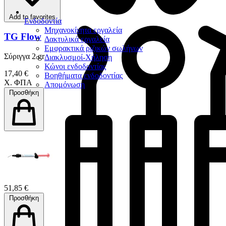
Add to favorites
Ενδοδοντία
Μηχανοκίνητα εργαλεία
TG Flow
Δακτυλικά εργαλεία
Εμφρακτικά ριζικών σωλήνων
Σύριγγα 2 gr
Διακλυσμοί-Χήληση
Κώνοι ενδοδοντίας
17,40 €
Βοηθήματα ενδοδοντίας
Χ. ΦΠΑ
Απομόνωση
Προσθήκη
51,85 €
Προσθήκη