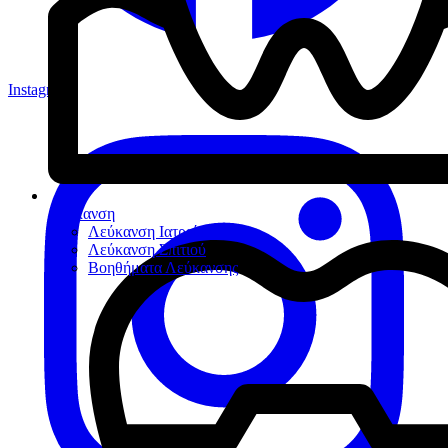
Instagram
Λεύκανση
Λεύκανση Ιατρείου
Λεύκανση Σπιτιού
Βοηθήματα Λεύκανσης