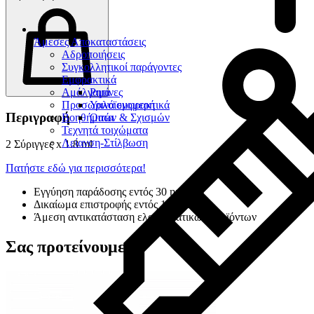
Άμεσες Αποκαταστάσεις
Αδροποιήσεις
Συγκολλητικοί παράγοντες
Εμφρακτικά
Αμάλγαμα
Ρητίνες
Προσωρινά εμφρακτικά
Υαλοϊονομερή
Περιγραφή
Βοηθήματα
Οπών & Σχισμών
Τεχνητά τοιχώματα
Λείανση-Στίλβωση
2 Σύριγγες x 1.8 ml
Πατήστε εδώ για περισσότερα!
Εγγύηση παράδοσης εντός 30 ημερών
Δικαίωμα επιστροφής εντός 14 ημερών
Άμεση αντικατάσταση ελαττωματικών προϊόντων
Σας προτείνουμε