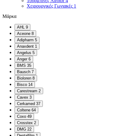
Τουρμπίνες Airotor
4
Χειρουργικές Γωνιακές
1
Μάρκα
AHL
9
Aceone
8
Adipharm
5
Anaxdent
1
Angelus
5
Anger
6
BMS
35
Bausch
7
Bioloren
8
Bisco
14
Carestream
2
Cavex
3
Cerkamed
37
Coltene
64
Coxo
49
Crosstex
2
DMG
22
Dentalfilm
1