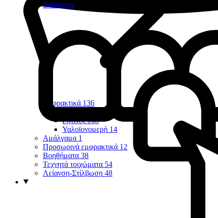
Διαμάντια
Εμφρακτικά
136
Οπών & Σχισμών
7
Ρητίνες
108
Υαλοϊονομερή
14
Αμάλγαμα
1
Προσωρινά εμφρακτικά
12
Βοηθήματα
38
Τεχνητά τοιχώματα
54
Λείανση-Στίλβωση
48