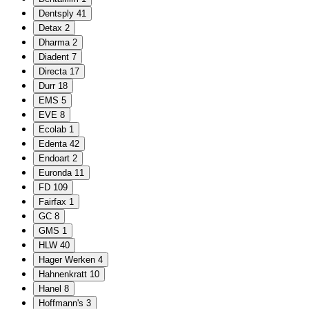
Dentsply
41
Detax
2
Dharma
2
Diadent
7
Directa
17
Durr
18
EMS
5
EVE
8
Ecolab
1
Edenta
42
Endoart
2
Euronda
11
FD
109
Fairfax
1
GC
8
GMS
1
HLW
40
Hager Werken
4
Hahnenkratt
10
Hanel
8
Hoffmann's
3