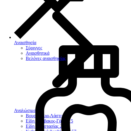
Αναισθησία
Σύριγγες
Αναισθητικά
Βελόνες αναισθησίας
Αναλώσιμα
124
Βουρτσάκια-Λάστιχα
9
Είδη Βάμβακος-Γάζες
15
Είδη Προστασίας
23