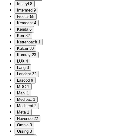
Imicryl
8
Intermed
9
Ivoclar
58
Kemdent
4
Kenda
6
Kerr
32
Kettenbach
1
Kulzer
30
Kuraray
23
LUX
4
Lang
3
Larident
32
Lascod
9
MDC
1
Mani
1
Medipac
1
Medisept
2
Meta
1
Novendo
22
Omnia
9
Orsing
3