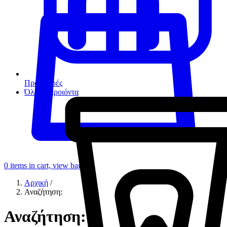
Προσφορές
Όλα τα προιόντα
0
items in cart, view bag
Αρχική
/
Αναζήτηση:
Αναζήτηση: