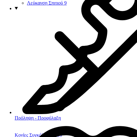
Λεύκανση Σπιτιού
9
Πρόληψη - Προφύλαξη
Κονίες Συγκόλλησης
99