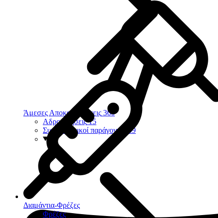
Άμεσες Αποκαταστάσεις
360
Αδροποιήσεις
15
Συγκολλητικοί παράγοντες
39
Διαμάντια-Φρέζες
Φρέζες