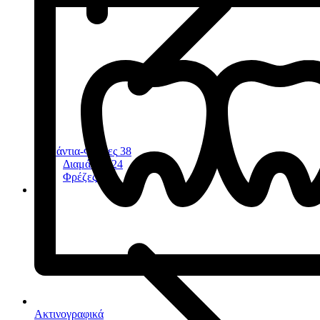
Διαμάντια-Φρέζες
38
Διαμάντια
24
Φρέζες
11
Ακτινογραφικά