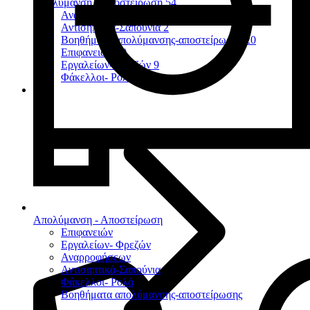
Απολύμανση - Αποστείρωση
54
Αναρροφήσεων
7
Αντισηπτικά-Σαπούνια
2
Βοηθήματα απολύμανσης-αποστείρωσης
20
Επιφανειών
10
Εργαλείων- Φρεζών
9
Φάκελλοι- Ρολά
2
Απολύμανση - Αποστείρωση
Επιφανειών
Εργαλείων- Φρεζών
Αναρροφήσεων
Αντισηπτικά-Σαπούνια
Φάκελλοι- Ρολά
Βοηθήματα απολύμανσης-αποστείρωσης