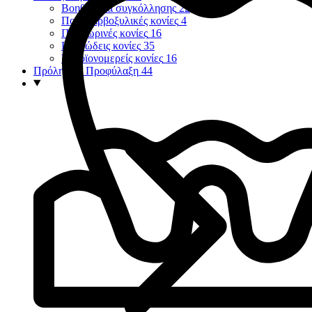
Βοηθήματα συγκόλλησης
22
Πολυκαρβοξυλικές κονίες
4
Προσωρινές κονίες
16
Ρητινώδεις κονίες
35
Υαλοϊονομερείς κονίες
16
Πρόληψη - Προφύλαξη
44