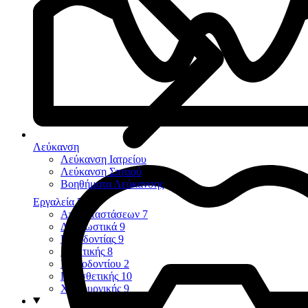
Λεύκανση
Λεύκανση Ιατρείου
Λεύκανση Σπιτιού
Βοηθήματα Λεύκανσης
Εργαλεία
58
Αποκαταστάσεων
7
Διαγνωστικά
9
Ενδοδοντίας
9
Εξακτικής
8
Περιοδοντίου
2
Προσθετικής
10
Χειρουργικής
9