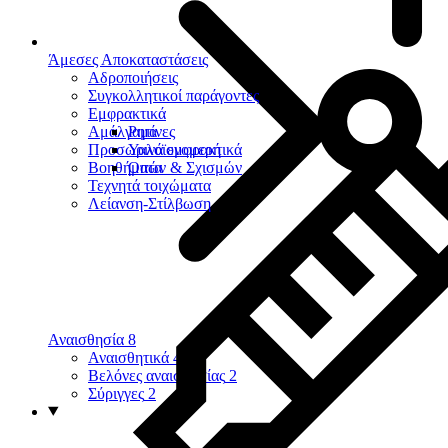
Άμεσες Αποκαταστάσεις
Αδροποιήσεις
Συγκολλητικοί παράγοντες
Εμφρακτικά
Αμάλγαμα
Ρητίνες
Προσωρινά εμφρακτικά
Υαλοϊονομερή
Βοηθήματα
Οπών & Σχισμών
Τεχνητά τοιχώματα
Λείανση-Στίλβωση
Αναισθησία
8
Αναισθητικά
4
Βελόνες αναισθησίας
2
Σύριγγες
2