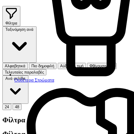
Φίλτρα
Ταξινόμηση ανά
Αλφαβητικά
Πιο δημοφιλή
Αύξουσα τιμή
Φθίνουσα τιμή
Τελευταίες παραλαβές
Ανά σελίδα
Ουδέτερα Στρώματα
24
48
Φίλτρα
Φίλτρα