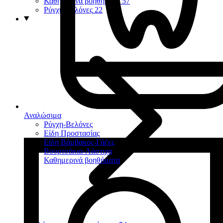
Καθημερινά βοηθήματα
57
Ρύγχη-Βελόνες
22
Αναλώσιμα
Ρύγχη-Βελόνες
Είδη Προστασίας
Είδη Βάμβακος-Γάζες
Βουρτσάκια-Λάστιχα
Καθημερινά βοηθήματα