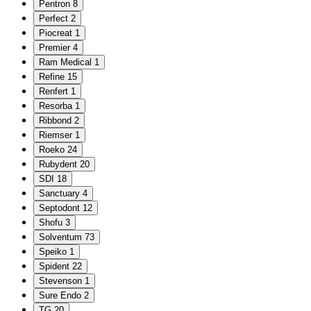
Pentron
8
Perfect
2
Piocreat
1
Premier
4
Ram Medical
1
Refine
15
Renfert
1
Resorba
1
Ribbond
2
Riemser
1
Roeko
24
Rubydent
20
SDI
18
Sanctuary
4
Septodont
12
Shofu
3
Solventum
73
Speiko
1
Spident
22
Stevenson
1
Sure Endo
2
TG
20