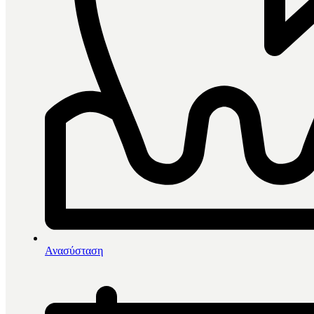
0
items in cart, view bag
Αρχική
/
Ενδοδοντία
/
Ανασύσταση
Spident Viopaste