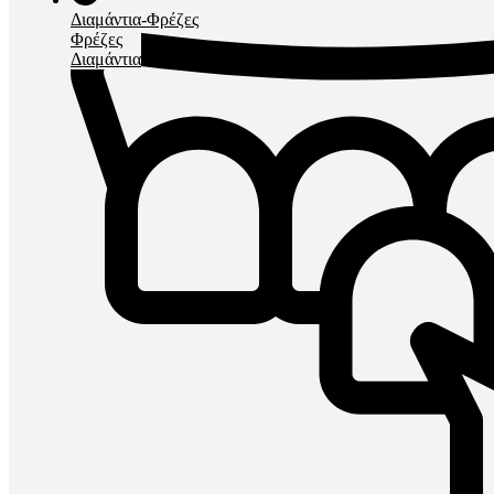
Διαμάντια-Φρέζες
Φρέζες
Διαμάντια