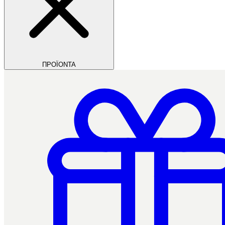
ΠΡΟΪΟΝΤΑ
Filios Dental
Ctrl+/