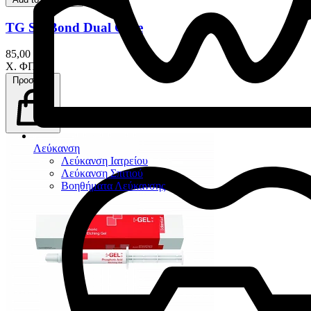
TG SE Bond Dual Cure
85,00 €
Χ. ΦΠΑ
Προσθήκη
Λεύκανση
Λεύκανση Ιατρείου
Λεύκανση Σπιτιού
Βοηθήματα Λεύκανσης