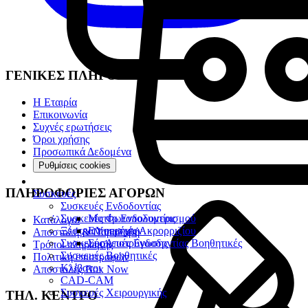
ΓΕΝΙΚΕΣ ΠΛΗΡΟΦΟΡΙΕΣ
Η Εταιρία
Επικοινωνία
Συχνές ερωτήσεις
Όροι χρήσης
Προσωπικά Δεδομένα
Ρυθμίσεις cookies
ΠΛΗΡΟΦΟΡΙΕΣ ΑΓΟΡΩΝ
Συσκευές
Συσκευές Ενδοδοντίας
Συσκευές Φωτοπολυμερισμού
Μοτέρ Ενδοδοντίας
Κατάλογοι
Ξέστρα Υπερήχων
Εντοπιστές Ακρορριζίου
Αποστολή & Παραλαβή
Συσκευές Αποτρύγωσης
Συσκευές Ενδοδοντίας Βοηθητικές
Τρόποι πληρωμής
Συσκευές Βοηθητικές
Πολιτική επιστροφών
Κλίβανοι
Αποστολές Box Now
CAD-CAM
Συσκευές Χειρουργικής
ΤΗΛ. ΚΕΝΤΡΟ