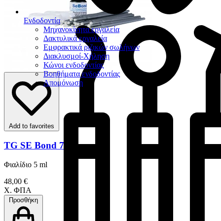
Ενδοδοντία
Μηχανοκίνητα εργαλεία
Δακτυλικά εργαλεία
Εμφρακτικά ριζικών σωλήνων
Διακλυσμοί-Χήληση
Κώνοι ενδοδοντίας
Βοηθήματα ενδοδοντίας
Απομόνωση
Add to favorites
TG SE Bond 7
Φιαλίδιο 5 ml
48,00 €
Χ. ΦΠΑ
Προσθήκη