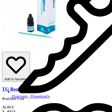
Add to favorites
TG Bond
Πρόληψη - Προφύλαξη
Φιαλίδιο 5 ml
36,80 €
Χ. ΦΠΑ