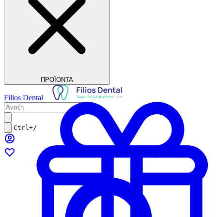
ΠΡΟΪΟΝΤΑ
Filios Dental
Ctrl+/