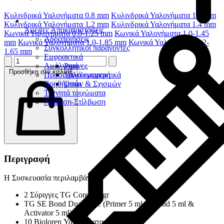
Κυλινδρικά Υαλονήματα 0.8 mm
Κυλινδρικά Υαλονήματα 1.0 mm
Κυλινδρικά Υαλονήματα 1.2 mm
Κυλινδρικά Υαλονήματα 1.4 mm
Άμεσες Αποκαταστάσεις
Κωνικά Υαλονήματα 0.8-1.25 mm
Κωνικά Υαλονήματα 1.0-1.45
Αδροποιήσεις
mm
Κωνικά Υαλονήματα 1.0-1.85 mm
Κωνικά Υαλονήματα 1.2-
Συγκολλητικοί παράγοντες
1.65 mm
Εμφρακτικά
Αμάλγαμα
Ρητίνες
Προσθήκη στο καλάθι
Προσωρινά εμφρακτικά
Υαλοϊονομερή
Βοηθήματα
Οπών & Σχισμών
Τεχνητά τοιχώματα
Λείανση-Στίλβωση
Περιγραφή
Η Συσκευασία περιλαμβάνει :
2 Σύριγγες TG Core x 9 gr
TG SE Bond Dual Cure (Primer 5 ml & Bond 5 ml &
Activator 5 ml)
10 Bioloren Υαλονήματα