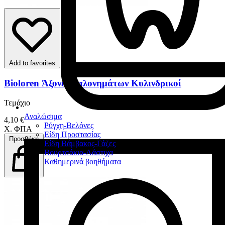
Add to favorites
Bioloren Άξονες Υαλονημάτων Κυλινδρικοί
Τεμάχιο
Αναλώσιμα
4,10 €
Ρύγχη-Βελόνες
Χ. ΦΠΑ
Είδη Προστασίας
Προσθήκη
Είδη Βάμβακος-Γάζες
Βουρτσάκια-Λάστιχα
Καθημερινά βοηθήματα