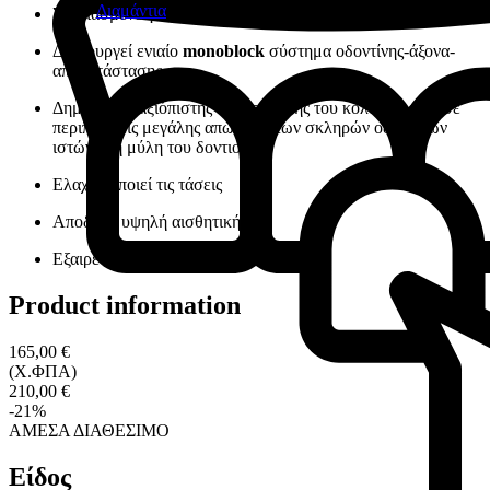
Διαμάντια
Σχεδιασμένo για αξιόπιστες αποκαταστάσεις
Post & Core
Δημιουργεί ενιαίο
monoblock
σύστημα οδοντίνης-άξονα-
αποκατάστασης
Δημιουργία αξιόπιστης συγκράτησης του κολοβώματος σε
περιπτώσεις μεγάλης απώλειας των σκληρών οδοντικών
ιστών στη μύλη του δοντιού
Ελαχιστοποιεί τις τάσεις
Αποδίδει υψηλή αισθητική
Εξαιρετική σταθερότητα
Product information
165,00 €
(Χ.ΦΠΑ)
210,00 €
-21%
ΑΜΕΣΑ ΔΙΑΘΕΣΙΜΟ
Είδος