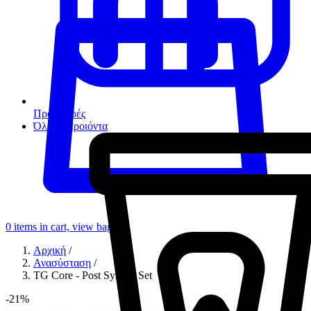
Προσφορές
Όλα τα προιόντα
0
items in cart, view bag
Αρχική
/
Ανασύσταση
/
TG Core - Post System Set
-21%