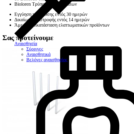
Bioloren Τρύπανο Υαλονημάτων
Εγγύηση παράδοσης εντός 30 ημερών
Δικαίωμα επιστροφής εντός 14 ημερών
Άμεση αντικατάσταση ελαττωματικών προϊόντων
Σας προτείνουμε
Αναισθησία
Σύριγγες
Αναισθητικά
Βελόνες αναισθησίας