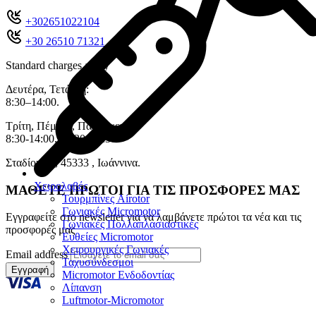
+302651022104
+30 26510 71321
Standard charges apply
Δευτέρα, Τετάρτη:
8:30–14:00.
Τρίτη, Πέμπτη, Παρασκευή:
8:30-14:00, 17:30–20:30.
Σταδίου 11, 45333 , Ιωάννινα.
Χειρολαβές
ΜΑΘΕΤΕ ΠΡΩΤΟΙ ΓΙΑ ΤΙΣ ΠΡΟΣΦΟΡΕΣ ΜΑΣ
Τουρμπίνες Airotor
Γωνιακές Micromotor
Εγγραφείτε στο newsletter για να λαμβάνετε πρώτοι τα νέα και τις
Γωνιακές Πολλαπλασιαστικές
προσφορές μας
Ευθείες Micromotor
Χειρουργικές Γωνιακές
Email address
Ταχυσύνδεσμοι
Εγγραφή
Micromotor Ενδοδοντίας
Λίπανση
Luftmotor-Micromotor