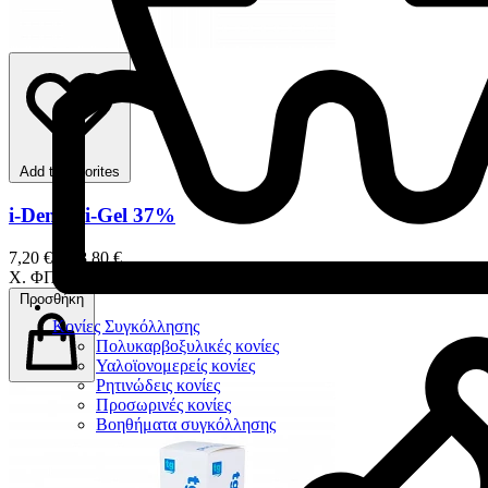
Add to favorites
i-Dental i-Gel 37%
7,20 € – 38,80 €
Χ. ΦΠΑ
Προσθήκη
Κονίες Συγκόλλησης
Πολυκαρβοξυλικές κονίες
Υαλοϊονομερείς κονίες
Ρητινώδεις κονίες
Προσωρινές κονίες
Βοηθήματα συγκόλλησης