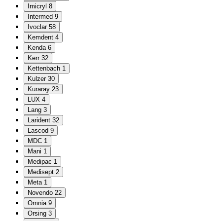
Imicryl
8
Intermed
9
Ivoclar
58
Kemdent
4
Kenda
6
Kerr
32
Kettenbach
1
Kulzer
30
Kuraray
23
LUX
4
Lang
3
Larident
32
Lascod
9
MDC
1
Mani
1
Medipac
1
Medisept
2
Meta
1
Novendo
22
Omnia
9
Orsing
3