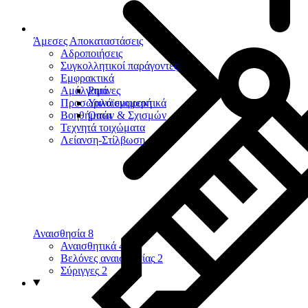
Άμεσες Αποκαταστάσεις
Αδροποιήσεις
Συγκολλητικοί παράγοντες
Εμφρακτικά
Αμάλγαμα
Ρητίνες
Προσωρινά εμφρακτικά
Υαλοϊονομερή
Βοηθήματα
Οπών & Σχισμών
Τεχνητά τοιχώματα
Λείανση-Στίλβωση
Αναισθησία
8
Αναισθητικά
4
Βελόνες αναισθησίας
2
Σύριγγες
2