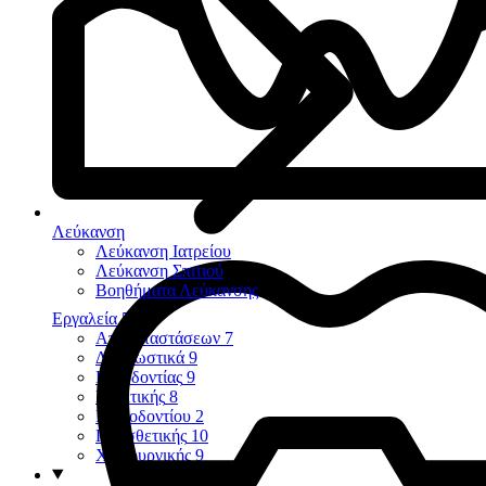
Λεύκανση
Λεύκανση Ιατρείου
Λεύκανση Σπιτιού
Βοηθήματα Λεύκανσης
Εργαλεία
58
Αποκαταστάσεων
7
Διαγνωστικά
9
Ενδοδοντίας
9
Εξακτικής
8
Περιοδοντίου
2
Προσθετικής
10
Χειρουργικής
9