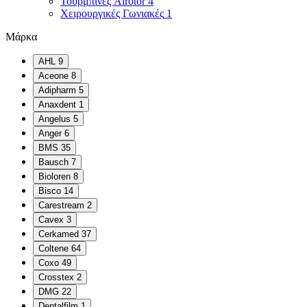
Τουρμπίνες Airotor
4
Χειρουργικές Γωνιακές
1
Μάρκα
AHL
9
Aceone
8
Adipharm
5
Anaxdent
1
Angelus
5
Anger
6
BMS
35
Bausch
7
Bioloren
8
Bisco
14
Carestream
2
Cavex
3
Cerkamed
37
Coltene
64
Coxo
49
Crosstex
2
DMG
22
Dentalfilm
1