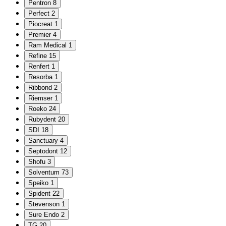
Pentron
8
Perfect
2
Piocreat
1
Premier
4
Ram Medical
1
Refine
15
Renfert
1
Resorba
1
Ribbond
2
Riemser
1
Roeko
24
Rubydent
20
SDI
18
Sanctuary
4
Septodont
12
Shofu
3
Solventum
73
Speiko
1
Spident
22
Stevenson
1
Sure Endo
2
TG
20