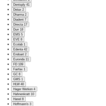
Dentsply
41
Detax
2
Dharma
2
Diadent
7
Directa
17
Durr
18
EMS
5
EVE
8
Ecolab
1
Edenta
42
Endoart
2
Euronda
11
FD
109
Fairfax
1
GC
8
GMS
1
HLW
40
Hager Werken
4
Hahnenkratt
10
Hanel
8
Hoffmann's
3