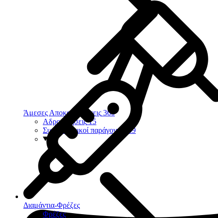
Άμεσες Αποκαταστάσεις
360
Αδροποιήσεις
15
Συγκολλητικοί παράγοντες
39
Διαμάντια-Φρέζες
Φρέζες