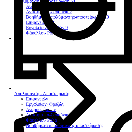
Απολύμανση - Αποστείρωση
54
Αναρροφήσεων
7
Αντισηπτικά-Σαπούνια
2
Βοηθήματα απολύμανσης-αποστείρωσης
20
Επιφανειών
10
Εργαλείων- Φρεζών
9
Φάκελλοι- Ρολά
2
Απολύμανση - Αποστείρωση
Επιφανειών
Εργαλείων- Φρεζών
Αναρροφήσεων
Αντισηπτικά-Σαπούνια
Φάκελλοι- Ρολά
Βοηθήματα απολύμανσης-αποστείρωσης