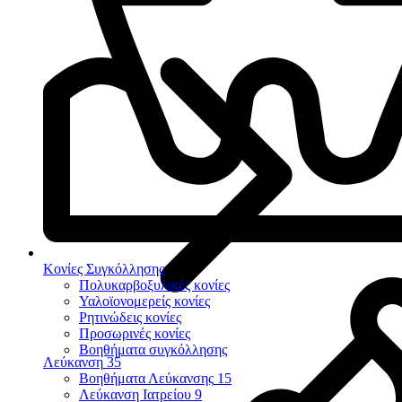
Κονίες Συγκόλλησης
Πολυκαρβοξυλικές κονίες
Υαλοϊονομερείς κονίες
Ρητινώδεις κονίες
Προσωρινές κονίες
Βοηθήματα συγκόλλησης
Λεύκανση
35
Βοηθήματα Λεύκανσης
15
Λεύκανση Ιατρείου
9