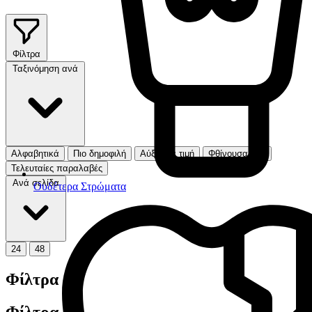
Φίλτρα
Ταξινόμηση ανά
Αλφαβητικά
Πιο δημοφιλή
Αύξουσα τιμή
Φθίνουσα τιμή
Τελευταίες παραλαβές
Ανά σελίδα
Ουδέτερα Στρώματα
24
48
Φίλτρα
Φίλτρα