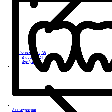
Διαμάντια-Φρέζες
38
Διαμάντια
24
Φρέζες
11
Ακτινογραφικά