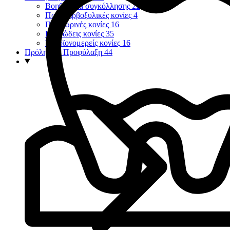
Βοηθήματα συγκόλλησης
22
Πολυκαρβοξυλικές κονίες
4
Προσωρινές κονίες
16
Ρητινώδεις κονίες
35
Υαλοϊονομερείς κονίες
16
Πρόληψη - Προφύλαξη
44