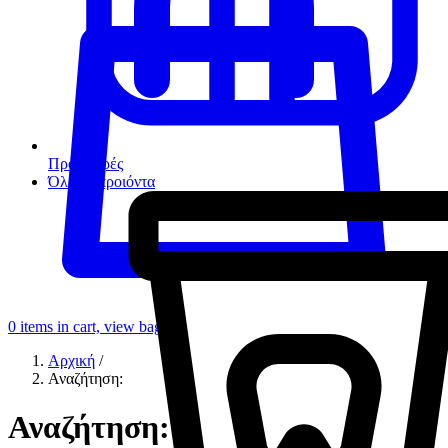
Προσφορές
Όλα τα προιόντα
0
items in cart, view bag
Αρχική
/
Αναζήτηση:
Αναζήτηση: