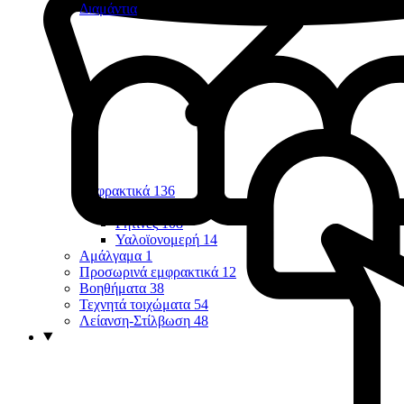
Διαμάντια
Εμφρακτικά
136
Οπών & Σχισμών
7
Ρητίνες
108
Υαλοϊονομερή
14
Αμάλγαμα
1
Προσωρινά εμφρακτικά
12
Βοηθήματα
38
Τεχνητά τοιχώματα
54
Λείανση-Στίλβωση
48