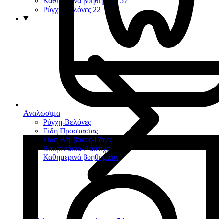
Καθημερινά βοηθήματα
57
Ρύγχη-Βελόνες
22
Αναλώσιμα
Ρύγχη-Βελόνες
Είδη Προστασίας
Είδη Βάμβακος-Γάζες
Βουρτσάκια-Λάστιχα
Καθημερινά βοηθήματα