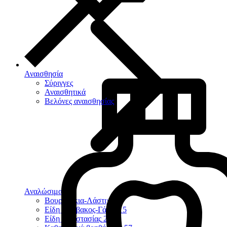
Αναισθησία
Σύριγγες
Αναισθητικά
Βελόνες αναισθησίας
Αναλώσιμα
124
Βουρτσάκια-Λάστιχα
9
Είδη Βάμβακος-Γάζες
15
Είδη Προστασίας
23