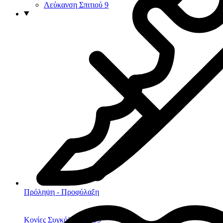
Λεύκανση Σπιτιού
9
Πρόληψη - Προφύλαξη
Κονίες Συγκόλλησης
99