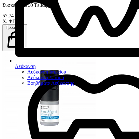
Συσκευασία 50 Tεμαχίων
57,74 €
Χ. ΦΠΑ
Προσθήκη
Λεύκανση
Λεύκανση Ιατρείου
Λεύκανση Σπιτιού
Βοηθήματα Λεύκανσης