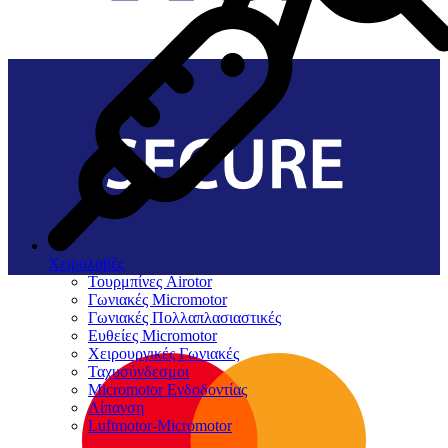
Χειρολαβές
Τουρμπίνες Airotor
Γωνιακές Micromotor
Γωνιακές Πολλαπλασιαστικές
Ευθείες Micromotor
Χειρουργικές Γωνιακές
Ταχυσύνδεσμοι
Micromotor Ενδοδοντίας
Λίπανση
Luftmotor-Micromotor