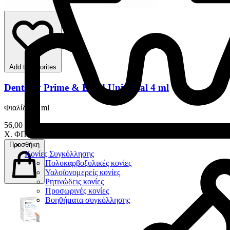
Add to favorites
Dentsply Prime & Bond Universal 4 ml
Φιαλίδιο 4 ml
56,00 €
Χ. ΦΠΑ
Προσθήκη
Κονίες Συγκόλλησης
Πολυκαρβοξυλικές κονίες
Υαλοϊονομερείς κονίες
Ρητινώδεις κονίες
Προσωρινές κονίες
Βοηθήματα συγκόλλησης