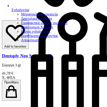
Ενδοδοντία
Μηχανοκίνητα εργαλεία
Δακτυλικά εργαλεία
Εμφρακτικά ριζικών σωλήνων
Διακλυσμοί-Χήληση
Κώνοι ενδοδοντίας
Βοηθήματα ενδοδοντίας
Απομόνωση
Add to favorites
Dentsply Neo Spectra ST
Σύριγγα 3 gr
41,78 €
Χ. ΦΠΑ
Προσθήκη