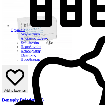
Εργαλεία
Διαγνωστικά
Αποκαταστάσεων
Ενδοδοντίας
Περιοδοντίου
Χειρουργικής
Εξακτικής
Προσθετικής
Add to favorites
Dentsply Palodent V3