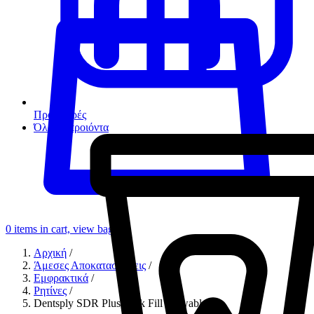
Προσφορές
Όλα τα προιόντα
0
items in cart, view bag
Αρχική
/
Άμεσες Αποκαταστάσεις
/
Εμφρακτικά
/
Ρητίνες
/
Dentsply SDR Plus Bulk Fill Flowable