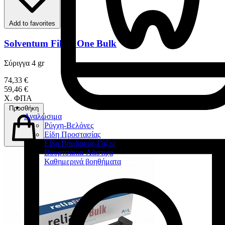
Add to favorites
Solventum Filtek One Bulk
Σύριγγα 4 gr
74,33 €
59,46 €
Χ. ΦΠΑ
Προσθήκη
Αναλώσιμα
Ρύγχη-Βελόνες
Είδη Προστασίας
Είδη Βάμβακος-Γάζες
Βουρτσάκια-Λάστιχα
Καθημερινά βοηθήματα