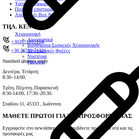
Τρόποι πληρωμής
Πολιτική επιστροφών
Αποστολές Box Now
ΤΗΛ. ΚΕΝΤΡΟ
Χειρουργική
Αιμοστατικά
+302651022104
Βοηθήματα-Συσκευές Χειρουργικής
+30 26510 71321
Χειρουργικές Φρέζες
Νυστέρια
Standard charges apply
Ράµµατα
Δευτέρα, Τετάρτη:
8:30–14:00.
Τρίτη, Πέμπτη, Παρασκευή:
8:30-14:00, 17:30–20:30.
Σταδίου 11, 45333 , Ιωάννινα.
ΜΑΘΕΤΕ ΠΡΩΤΟΙ ΓΙΑ ΤΙΣ ΠΡΟΣΦΟΡΕΣ ΜΑΣ
Εγγραφείτε στο newsletter για να λαμβάνετε πρώτοι τα νέα και τις
προσφορές μας