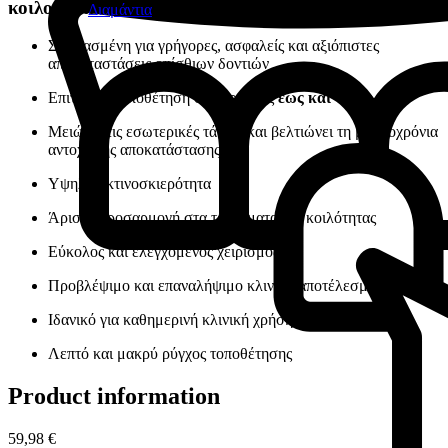
κοιλοτήτων
Διαμάντια
Σχεδιασμένη για γρήγορες, ασφαλείς και αξιόπιστες
αποκαταστάσεις οπίσθιων δοντιών
Επιτρέπει τοποθέτηση σε στρώσεις
έως και 4 mm
Μειώνει τις εσωτερικές τάσεις και βελτιώνει τη μακροχρόνια
αντοχή της αποκατάστασης
Υψηλή ακτινοσκιερότητα
Άριστη προσαρμογή στα τοιχώματα της κοιλότητας
Εύκολος και ελεγχόμενος χειρισμός
Προβλέψιμο και επαναλήψιμο κλινικό αποτέλεσμα
Ιδανικό για καθημερινή κλινική χρήση
Λεπτό και μακρύ ρύγχος τοποθέτησης
Product information
59,98 €