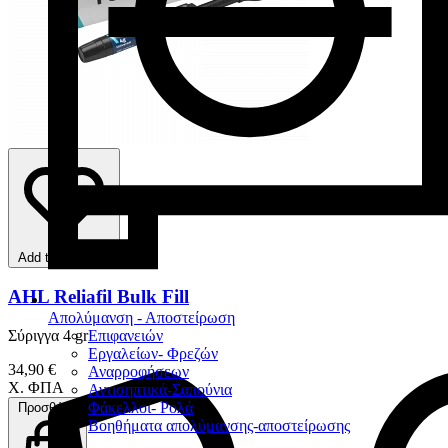
Add to favorites
AHL Reliafil Bulk Fill
Απολύμανση - Αποστείρωση
Επιφανειών
Σύριγγα 4 gr
Εργαλείων- Φρεζών
34,90 €
Αναρροφήσεων
Χ. ΦΠΑ
Αντισηπτικά-Σαπούνια
Φάκελλοι- Ρολά
Προσθήκη
Βοηθήματα απολύμανσης-αποστείρωσης