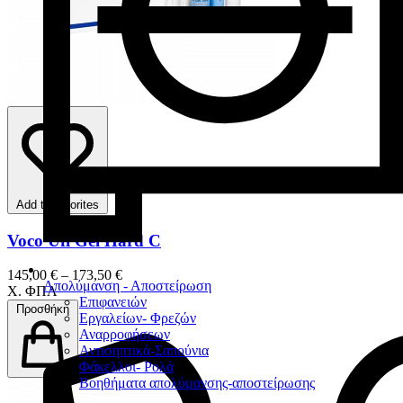
Add to favorites
Voco Ufi Gel Hard C
145,00 € – 173,50 €
Απολύμανση - Αποστείρωση
Χ. ΦΠΑ
Επιφανειών
Προσθήκη
Εργαλείων- Φρεζών
Αναρροφήσεων
Αντισηπτικά-Σαπούνια
Φάκελλοι- Ρολά
Βοηθήματα απολύμανσης-αποστείρωσης