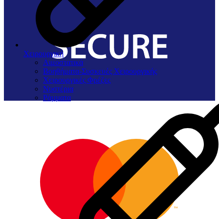
Χειρουργική
Αιμοστατικά
Βοηθήματα-Συσκευές Χειρουργικής
Χειρουργικές Φρέζες
Νυστέρια
Ράµµατα