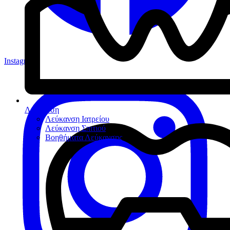
Instagram
Λεύκανση
Λεύκανση Ιατρείου
Λεύκανση Σπιτιού
Βοηθήματα Λεύκανσης