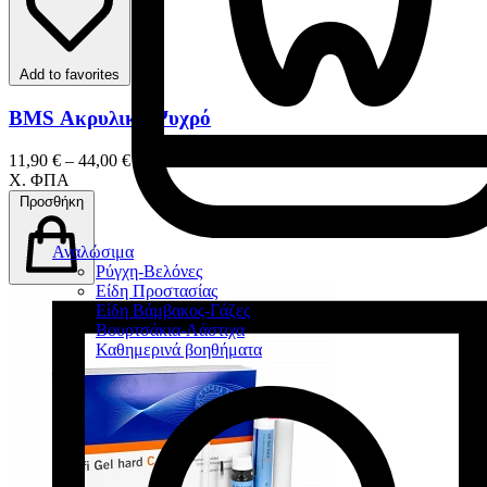
Add to favorites
BMS Ακρυλικό Ψυχρό
11,90 € – 44,00 €
Χ. ΦΠΑ
Προσθήκη
Αναλώσιμα
Ρύγχη-Βελόνες
Είδη Προστασίας
Είδη Βάμβακος-Γάζες
Βουρτσάκια-Λάστιχα
Καθημερινά βοηθήματα