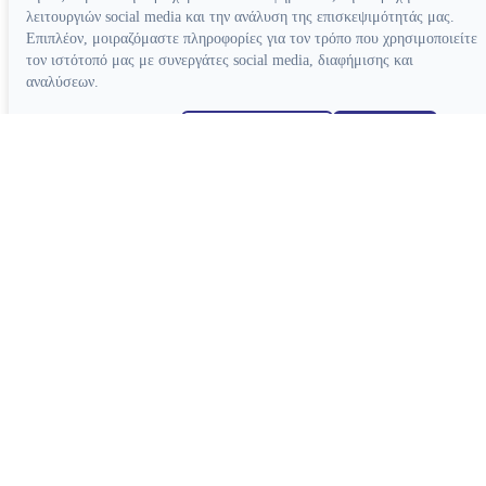
λειτουργιών social media και την ανάλυση της επισκεψιμότητάς μας.
Επιπλέον, μοιραζόμαστε πληροφορίες για τον τρόπο που χρησιμοποιείτε
τον ιστότοπό μας με συνεργάτες social media, διαφήμισης και
αναλύσεων.
Απόρριψη όλων
Ρυθμίσεις cookies
Αποδοχή όλων
Κατασκευή ιστοσελίδων
Συσκευές
Συσκευές Ενδοδοντίας
Συσκευές Φωτοπολυμερισμού
Μοτέρ Ενδοδοντίας
Ξέστρα Υπερήχων
Εντοπιστές Ακρορριζίου
Συσκευές Αποτρύγωσης
Συσκευές Ενδοδοντίας Βοηθητικές
Συσκευές Βοηθητικές
Κλίβανοι
CAD-CAM
Συσκευές Χειρουργικής