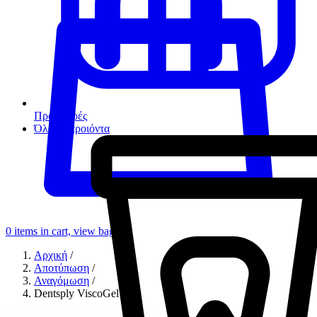
Προσφορές
Όλα τα προιόντα
0
items in cart, view bag
Αρχική
/
Αποτύπωση
/
Αναγόμωση
/
Dentsply ViscoGel