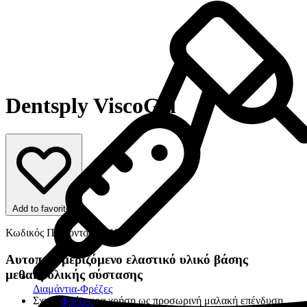
Dentsply ViscoGel
Add to favorites
Κωδικός Προϊόντος: 7513
Αυτοπολυμεριζόμενο ελαστικό υλικό βάσης
μεθακρυλικής σύστασης
Διαμάντια-Φρέζες
Σχεδιασμένο για χρήση ως προσωρινή μαλακή επένδυση
Φρέζες