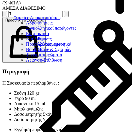
(Χ.ΦΠΑ)
ΑΜΕΣΑ ΔΙΑΘΕΣΙΜΟ
Άμεσες Αποκαταστάσεις
Προσθήκη στο καλάθι
Αδροποιήσεις
Συγκολλητικοί παράγοντες
Εμφρακτικά
Αμάλγαμα
Ρητίνες
Προσωρινά εμφρακτικά
Υαλοϊονομερή
Βοηθήματα
Οπών & Σχισμών
Τεχνητά τοιχώματα
Λείανση-Στίλβωση
Περιγραφή
Η Συσκευασία περιλαμβάνει :
Σκόνη 120 gr
Υγρό 90 ml
Λιπαντικό 15 ml
Μπολ ανάμιξης
Δοσομετρητής Σκόνης
Δοσομετρητής Υγρού
Εγγύηση παράδοσης εντός 30 ημερών