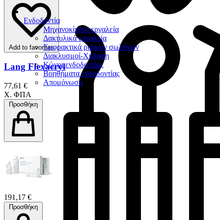
Ενδοδοντία
Μηχανοκίνητα εργαλεία
Δακτυλικά εργαλεία
Εμφρακτικά ριζικών σωλήνων
Add to favorites
Διακλυσμοί-Χήληση
Κώνοι ενδοδοντίας
Lang Flexacryl
Βοηθήματα ενδοδοντίας
Απομόνωση
77,61 €
Χ. ΦΠΑ
Προσθήκη
191,17 €
Προσθήκη