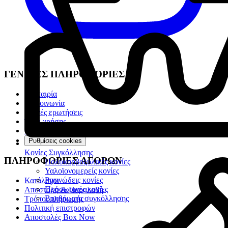
ΓΕΝΙΚΕΣ ΠΛΗΡΟΦΟΡΙΕΣ
Η Εταιρία
Επικοινωνία
Συχνές ερωτήσεις
Όροι χρήσης
Προσωπικά Δεδομένα
Ρυθμίσεις cookies
Κονίες Συγκόλλησης
ΠΛΗΡΟΦΟΡΙΕΣ ΑΓΟΡΩΝ
Πολυκαρβοξυλικές κονίες
Υαλοϊονομερείς κονίες
Ρητινώδεις κονίες
Κατάλογοι
Προσωρινές κονίες
Αποστολή & Παραλαβή
Βοηθήματα συγκόλλησης
Τρόποι πληρωμής
Πολιτική επιστροφών
Αποστολές Box Now