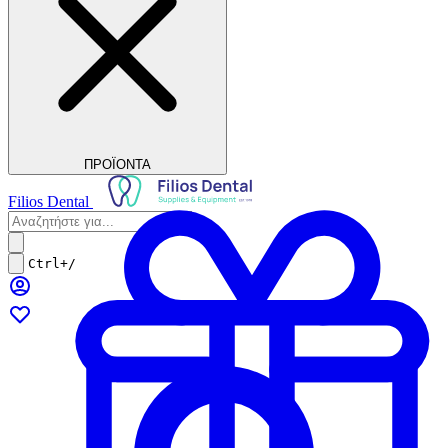
ΠΡΟΪΟΝΤΑ
Filios Dental
Ctrl+/