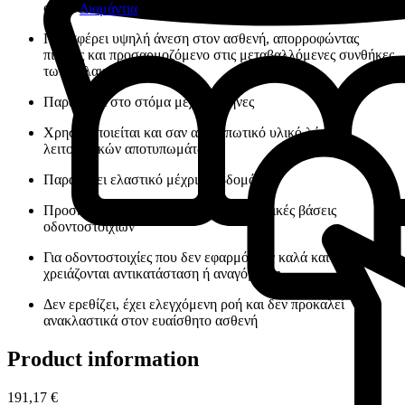
οδοντοστοιχιών
Διαμάντια
Προσφέρει υψηλή άνεση στον ασθενή, απορροφώντας
πιέσεις και προσαρμοζόμενο στις μεταβαλλόμενες συνθήκες
των μαλακών ιστών
Παραμένει στο στόμα μέχρι 2 μήνες
Χρησιμοποιείται και σαν αποτυπωτικό υλικό λήψης
λειτουργικών αποτυπωμάτων
Παραμένει ελαστικό μέχρι 2 εβδομάδες
Προσκολλάται καλά στέρεα στις ακρυλικές βάσεις
οδοντοστοιχιών
Για οδοντοστοιχίες που δεν εφαρμόζουν καλά και
χρειάζονται αντικατάσταση ή αναγόμωση
Δεν ερεθίζει, έχει ελεγχόμενη ροή και δεν προκαλεί
ανακλαστικά στον ευαίσθητο ασθενή
Product information
191,17 €