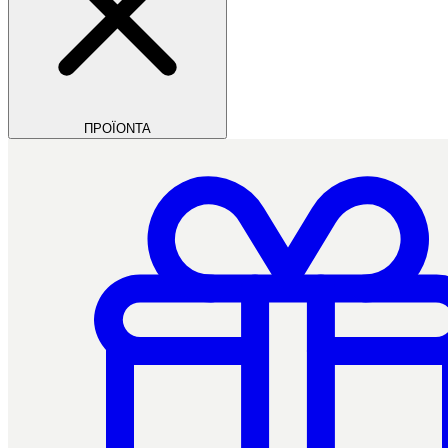
ΠΡΟΪΟΝΤΑ
Filios Dental
Ctrl+/