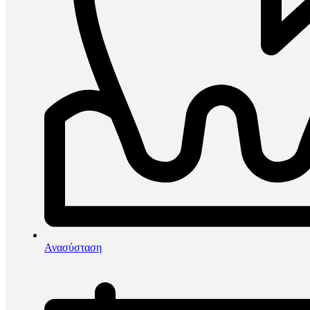
0
items in cart, view bag
Αρχική
/
Άμεσες Αποκαταστάσεις
/
Ανασύσταση
Λείανση-Στίλβωση
/
Dharma Prophylaxis Cups