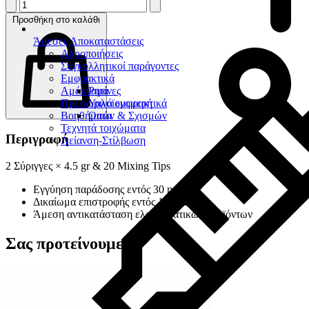
Προσθήκη στο καλάθι
Άμεσες Αποκαταστάσεις
Αδροποιήσεις
Συγκολλητικοί παράγοντες
Εμφρακτικά
Αμάλγαμα
Ρητίνες
Προσωρινά εμφρακτικά
Υαλοϊονομερή
Βοηθήματα
Οπών & Σχισμών
Τεχνητά τοιχώματα
Περιγραφή
Λείανση-Στίλβωση
2 Σύριγγες × 4.5 gr & 20 Mixing Tips
Εγγύηση παράδοσης εντός 30 ημερών
Δικαίωμα επιστροφής εντός 14 ημερών
Άμεση αντικατάσταση ελαττωματικών προϊόντων
Σας προτείνουμε