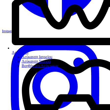
Instagram
Λεύκανση
Λεύκανση Ιατρείου
Λεύκανση Σπιτιού
Βοηθήματα Λεύκανσης