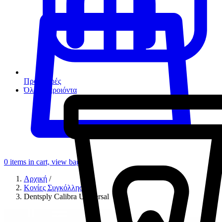
Προσφορές
Όλα τα προιόντα
0
items in cart, view bag
Αρχική
/
Κονίες Συγκόλλησης
/
Dentsply Calibra Universal