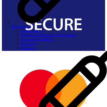
Χειρουργική
Αιμοστατικά
Βοηθήματα-Συσκευές Χειρουργικής
Χειρουργικές Φρέζες
Νυστέρια
Ράµµατα