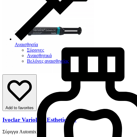
Αναισθησία
Σύριγγες
Αναισθητικά
Βελόνες αναισθησίας
Add to favorites
Ivoclar Variolink Esthetic DC
Σύριγγα Automix 5 gr