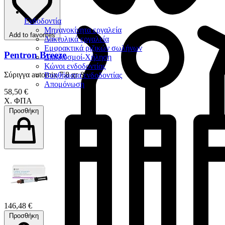
Ενδοδοντία
Μηχανοκίνητα εργαλεία
Add to favorites
Δακτυλικά εργαλεία
Εμφρακτικά ριζικών σωλήνων
Pentron Breeze
Διακλυσμοί-Χήληση
Κώνοι ενδοδοντίας
Σύριγγα automix 7.8 gr & tips
Βοηθήματα ενδοδοντίας
Απομόνωση
58,50 €
Χ. ΦΠΑ
Προσθήκη
146,48 €
Προσθήκη