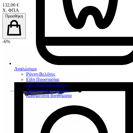
132,00 €
Χ. ΦΠΑ
Προσθήκη
-6%
Αναλώσιμα
Ρύγχη-Βελόνες
Είδη Προστασίας
Είδη Βάμβακος-Γάζες
Βουρτσάκια-Λάστιχα
Καθημερινά βοηθήματα