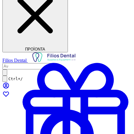
ΠΡΟΪΟΝΤΑ
Filios Dental
Ctrl+/