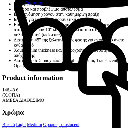
Διαμάντια
Μειωμένος κίνδυνος σφαλμάτων εφαρμογής
Σταθερό και προβλέψιμο αποτέλεσμα
Εξοικονόμηση χρόνου στην καθημερινή πράξη
Ιδανικό για γενική και προσθετική οδοντιατρική
Εύκολη και χωρίς άγχος απομάκρυνση της περίσσειας χάρη
στο «παράθυρο» 10'' κατά τη διάρκεια του στιγμιαίου
πολυμερισμού (tack-cure)
Διατήρηση 45'' της ζελατινώδους φάσης για ακόμα πιο άνετο
καθαρισμό
Χαμηλό film thickness και μακροχρόνια σταθερότητα
απόχρωσης
Διατίθεται σε 5 αποχρώσεις (Light, Medium, Translucent,
Opaque, Bleach)
Product information
146,48 €
(Χ.ΦΠΑ)
ΑΜΕΣΑ ΔΙΑΘΕΣΙΜΟ
Χρώμα
Bleach
Light
Medium
Opaque
Translucent