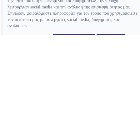
την εξατομίκευση περιεχομένου και διαφημίσεων, την παροχή
λειτουργιών social media και την ανάλυση της επισκεψιμότητάς μας.
Επιπλέον, μοιραζόμαστε πληροφορίες για τον τρόπο που χρησιμοποιείτε
τον ιστότοπό μας με συνεργάτες social media, διαφήμισης και
αναλύσεων.
Απόρριψη όλων
Ρυθμίσεις cookies
Αποδοχή όλων
Κατασκευή ιστοσελίδων
Συσκευές
Συσκευές Ενδοδοντίας
Συσκευές Φωτοπολυμερισμού
Μοτέρ Ενδοδοντίας
Ξέστρα Υπερήχων
Εντοπιστές Ακρορριζίου
Συσκευές Αποτρύγωσης
Συσκευές Ενδοδοντίας Βοηθητικές
Συσκευές Βοηθητικές
Κλίβανοι
CAD-CAM
Συσκευές Χειρουργικής