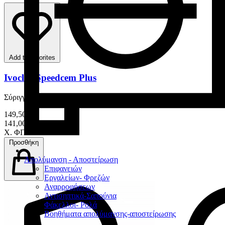
Add to favorites
Ivoclar Speedcem Plus
Σύριγγα 9 gr
149,50 €
141,00 € – 149,50 €
Χ. ΦΠΑ
Προσθήκη
Απολύμανση - Αποστείρωση
Επιφανειών
Εργαλείων- Φρεζών
Αναρροφήσεων
Αντισηπτικά-Σαπούνια
Φάκελλοι- Ρολά
Βοηθήματα απολύμανσης-αποστείρωσης