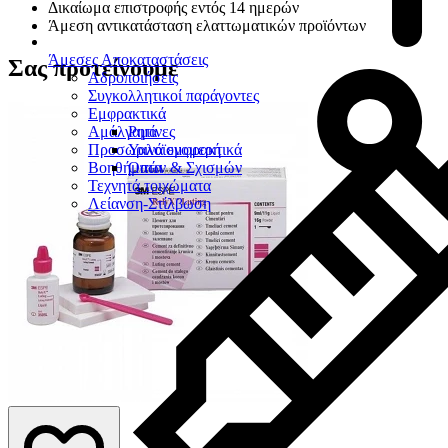
Δικαίωμα επιστροφής εντός 14 ημερών
Άμεση αντικατάσταση ελαττωματικών προϊόντων
Άμεσες Αποκαταστάσεις
Σας προτείνουμε
Αδροποιήσεις
Συγκολλητικοί παράγοντες
Εμφρακτικά
Αμάλγαμα
Ρητίνες
Προσωρινά εμφρακτικά
Υαλοϊονομερή
Βοηθήματα
Οπών & Σχισμών
Τεχνητά τοιχώματα
Λείανση-Στίλβωση