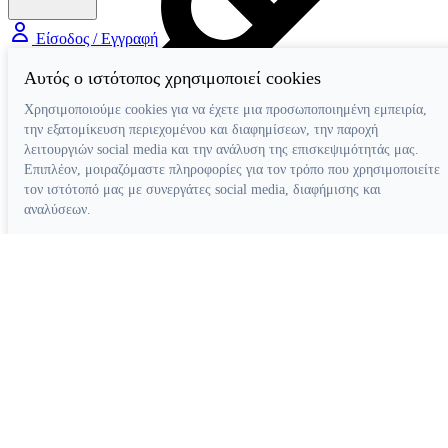
Είσοδος / Εγγραφή
Αυτός ο ιστότοπος χρησιμοποιεί cookies
Χρησιμοποιούμε cookies για να έχετε μια προσωποποιημένη εμπειρία,
την εξατομίκευση περιεχομένου και διαφημίσεων, την παροχή
λειτουργιών social media και την ανάλυση της επισκεψιμότητάς μας.
Επιπλέον, μοιραζόμαστε πληροφορίες για τον τρόπο που χρησιμοποιείτε
τον ιστότοπό μας με συνεργάτες social media, διαφήμισης και
Διάφορα Βοηθήματα
αναλύσεων.
Απόρριψη όλων
Ρυθμίσεις cookies
Αποδοχή όλων
Κατασκευή ιστοσελίδων