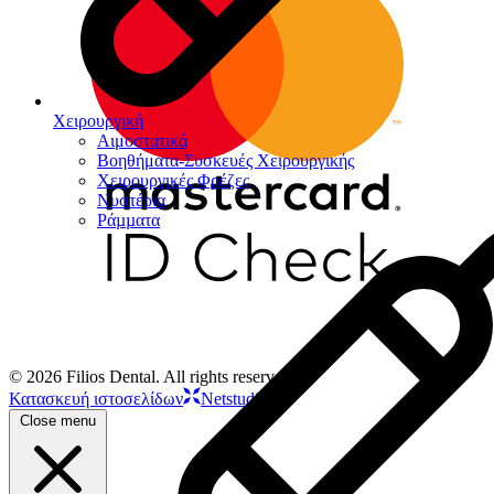
Χειρουργική
Αιμοστατικά
Βοηθήματα-Συσκευές Χειρουργικής
Χειρουργικές Φρέζες
Νυστέρια
Ράµµατα
© 2026 Filios Dental. All rights reserved.
Κατασκευή ιστοσελίδων
Netstudio
Close menu