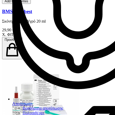
Add to favorites
BMS Cembest
Σκόνη 35 gr & Υγρό 20 ml
29,90 €
Χ. ΦΠΑ
Προσθήκη
Αποτύπωση
Βοηθήματα αποτύπωσης
Πολυαιθέρες