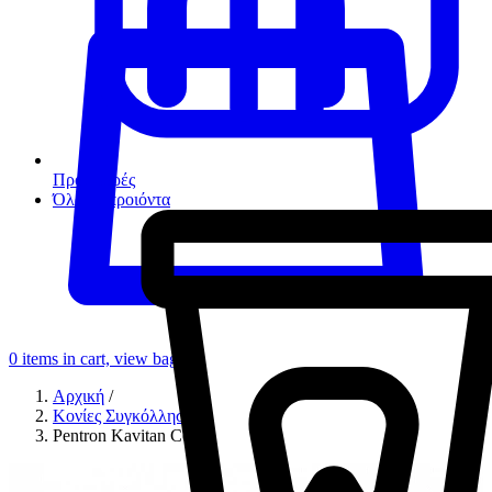
Προσφορές
Όλα τα προιόντα
0
items in cart, view bag
Αρχική
/
Κονίες Συγκόλλησης
/
Pentron Kavitan Cem