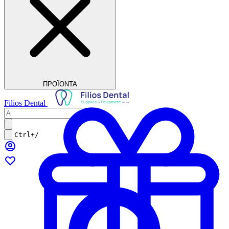
ΠΡΟΪΟΝΤΑ
Filios Dental
Ctrl+/