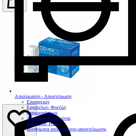
Απολύμανση - Αποστείρωση
Επιφανειών
Εργαλείων- Φρεζών
Αναρροφήσεων
Αντισηπτικά-Σαπούνια
Φάκελλοι- Ρολά
Βοηθήματα απολύμανσης-αποστείρωσης