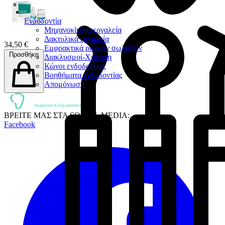
Ενδοδοντία
Μηχανοκίνητα εργαλεία
Δακτυλικά εργαλεία
34,50 €
Εμφρακτικά ριζικών σωλήνων
Προσθήκη
Διακλυσμοί-Χήληση
Κώνοι ενδοδοντίας
Βοηθήματα ενδοδοντίας
Απομόνωση
ΒΡΕΙΤΕ ΜΑΣ ΣΤΑ SOCIAL MEDIA:
Facebook