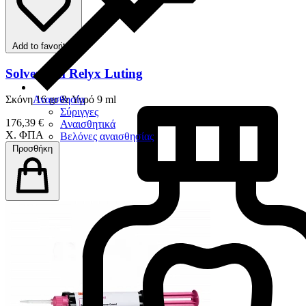
Add to favorites
Solventum Relyx Luting
Αναισθησία
Σκόνη 16 gr & Υγρό 9 ml
Σύριγγες
176,39 €
Αναισθητικά
Χ. ΦΠΑ
Βελόνες αναισθησίας
Προσθήκη