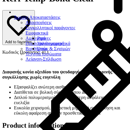
Άμεσες Αποκαταστάσεις
Αδροποιήσεις
Συγκολλητικοί παράγοντες
Εμφρακτικά
Αμάλγαμα
Ρητίνες
Add to favorites
Προσωρινά εμφρακτικά
Υαλοϊονομερή
Βοηθήματα
Οπών & Σχισμών
Κωδικός Προϊόντος: 413
Τεχνητά τοιχώματα
Λείανση-Στίλβωση
Διαφανής κονία οξειδίου του ψευδαργύρου προσωρινής
συγκόλλησης χωρίς ευγενόλη
Eξασφαλίζει ανώτερη αισθητική
Διατίθεται σε βολική σύριγγα τύπου automix
Διπλού πολυμερισμού για μεγαλύτερη ασφάλεια και
ευελιξία
Ευκολία χειρισμού, εξαιρετική μηχανική συγκράτηση και
εύκολη αφαίρεση από την προσθετική εργασία
Product information