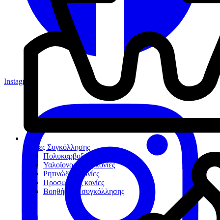
Instagram
Κονίες Συγκόλλησης
Πολυκαρβοξυλικές κονίες
Υαλοϊονομερείς κονίες
Ρητινώδεις κονίες
Προσωρινές κονίες
Βοηθήματα συγκόλλησης