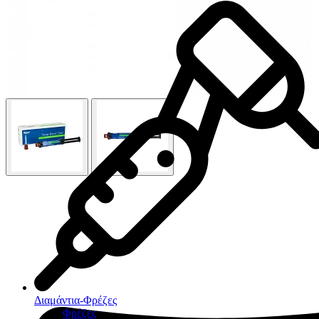
Διαμάντια-Φρέζες
Φρέζες