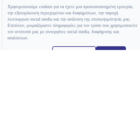
Χρησιμοποιούμε cookies για να έχετε μια προσωποποιημένη εμπειρία,
την εξατομίκευση περιεχομένου και διαφημίσεων, την παροχή
λειτουργιών social media και την ανάλυση της επισκεψιμότητάς μας.
Επιπλέον, μοιραζόμαστε πληροφορίες για τον τρόπο που χρησιμοποιείτε
τον ιστότοπό μας με συνεργάτες social media, διαφήμισης και
αναλύσεων.
Απόρριψη όλων
Ρυθμίσεις cookies
Αποδοχή όλων
Κατασκευή ιστοσελίδων
Χειρολαβές
Τουρμπίνες Airotor
Γωνιακές Micromotor
Γωνιακές Πολλαπλασιαστικές
Ευθείες Micromotor
Χειρουργικές Γωνιακές
Ταχυσύνδεσμοι
Micromotor Ενδοδοντίας
Λίπανση
Luftmotor-Micromotor