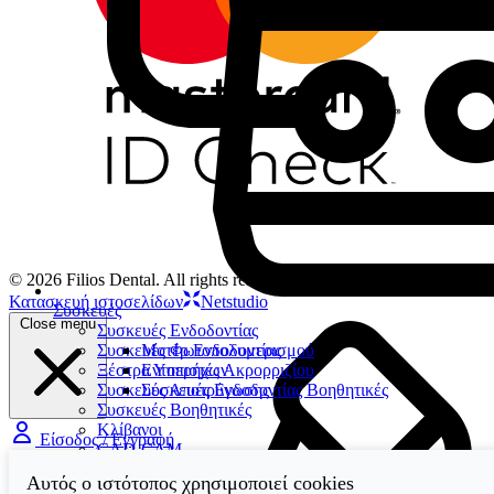
© 2026 Filios Dental. All rights reserved.
Κατασκευή ιστοσελίδων
Netstudio
Συσκευές
Close menu
Συσκευές Ενδοδοντίας
Συσκευές Φωτοπολυμερισμού
Μοτέρ Ενδοδοντίας
Ξέστρα Υπερήχων
Εντοπιστές Ακρορριζίου
Συσκευές Αποτρύγωσης
Συσκευές Ενδοδοντίας Βοηθητικές
Συσκευές Βοηθητικές
Κλίβανοι
Είσοδος / Εγγραφή
CAD-CAM
Συσκευές Χειρουργικής
Αυτός ο ιστότοπος χρησιμοποιεί cookies