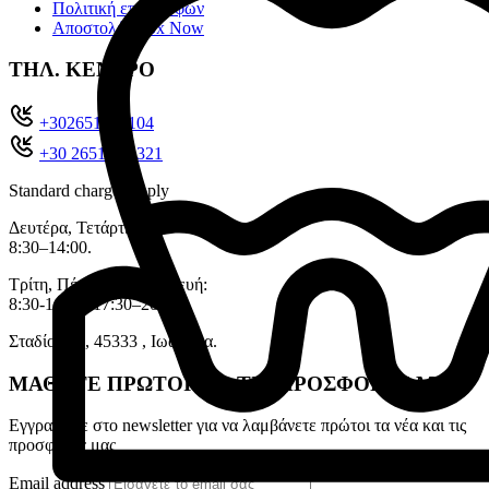
Πολιτική επιστροφών
Αποστολές Box Now
ΤΗΛ. ΚΕΝΤΡΟ
+302651022104
+30 26510 71321
Standard charges apply
Δευτέρα, Τετάρτη:
8:30–14:00.
Τρίτη, Πέμπτη, Παρασκευή:
8:30-14:00, 17:30–20:30.
Σταδίου 11, 45333 , Ιωάννινα.
ΜΑΘΕΤΕ ΠΡΩΤΟΙ ΓΙΑ ΤΙΣ ΠΡΟΣΦΟΡΕΣ ΜΑΣ
Εγγραφείτε στο newsletter για να λαμβάνετε πρώτοι τα νέα και τις
προσφορές μας
Email address