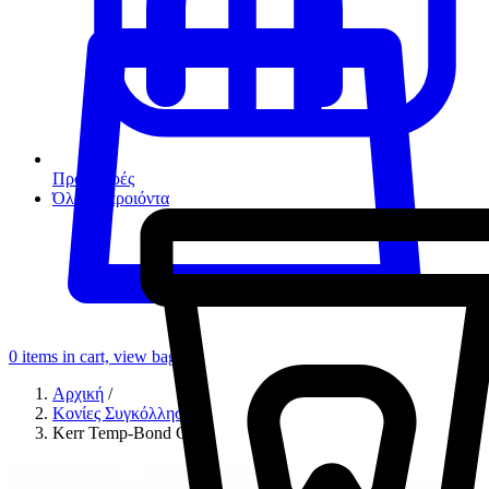
Προσφορές
Όλα τα προιόντα
0
items in cart, view bag
Αρχική
/
Κονίες Συγκόλλησης
/
Kerr Temp-Bond Clear