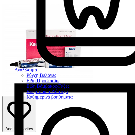
Αναλώσιμα
Ρύγχη-Βελόνες
Είδη Προστασίας
Είδη Βάμβακος-Γάζες
Βουρτσάκια-Λάστιχα
Καθημερινά βοηθήματα
Add to favorites