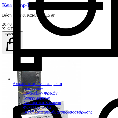
Kerr Temp-Bond
Βάση 50 gr & Καταλύτης 15 gr
28,40 €
Χ. ΦΠΑ
Προσθήκη
Απολύμανση - Αποστείρωση
Επιφανειών
Εργαλείων- Φρεζών
Αναρροφήσεων
Αντισηπτικά-Σαπούνια
Φάκελλοι- Ρολά
Βοηθήματα απολύμανσης-αποστείρωσης