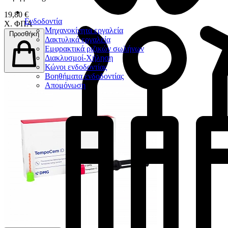
19,80 €
Ενδοδοντία
Χ. ΦΠΑ
Μηχανοκίνητα εργαλεία
Προσθήκη
Δακτυλικά εργαλεία
Εμφρακτικά ριζικών σωλήνων
Διακλυσμοί-Χήληση
Κώνοι ενδοδοντίας
Βοηθήματα ενδοδοντίας
Απομόνωση