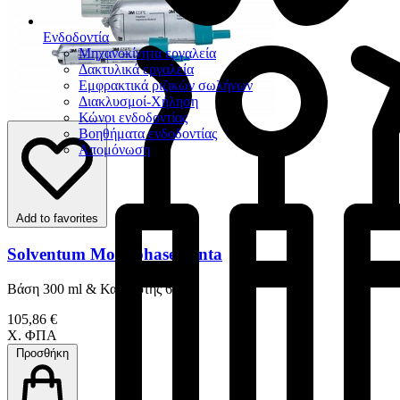
Ενδοδοντία
Μηχανοκίνητα εργαλεία
Δακτυλικά εργαλεία
Εμφρακτικά ριζικών σωλήνων
Διακλυσμοί-Χήληση
Κώνοι ενδοδοντίας
Βοηθήματα ενδοδοντίας
Απομόνωση
Add to favorites
Solventum Monophase Penta
Βάση 300 ml & Καταλύτης 60 ml
105,86 €
Χ. ΦΠΑ
Προσθήκη