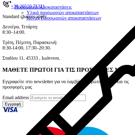
+30 26510 71321
Προσωρινές Αποκαταστάσεις
Υλικά προσωρινών αποκαταστάσεων
Standard charges apply
Κονίες Προσωρινών αποκαταστάσεων
Δευτέρα, Τετάρτη:
8:30–14:00.
Τρίτη, Πέμπτη, Παρασκευή:
8:30-14:00, 17:30–20:30.
Σταδίου 11, 45333 , Ιωάννινα.
ΜΑΘΕΤΕ ΠΡΩΤΟΙ ΓΙΑ ΤΙΣ ΠΡΟΣΦΟΡΕΣ ΜΑΣ
Εγγραφείτε στο newsletter για να λαμβάνετε πρώτοι τα νέα και τις
προσφορές μας
Email address
Εγγραφή