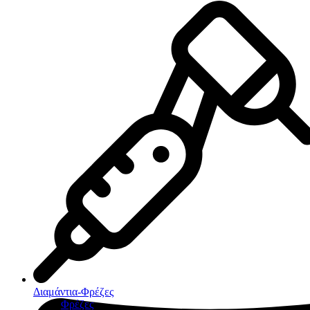
Διαμάντια-Φρέζες
Φρέζες