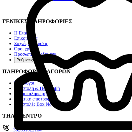
ΓΕΝΙΚΕΣ ΠΛΗΡΟΦΟΡΙΕΣ
Η Εταιρία
Επικοινωνία
Συχνές ερωτήσεις
Όροι χρήσης
Προσωπικά Δεδομένα
Ρυθμίσεις cookies
ΠΛΗΡΟΦΟΡΙΕΣ ΑΓΟΡΩΝ
Κατάλογοι
Αποστολή & Παραλαβή
Τρόποι πληρωμής
Πολιτική επιστροφών
Αποστολές Box Now
ΤΗΛ. ΚΕΝΤΡΟ
+302651022104