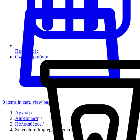
Προσφορές
Όλα τα προιόντα
0
items in cart, view bag
Αρχική
/
Αποτύπωση
/
Πολυαιθέρες
/
Solventum Impregum Penta Soft