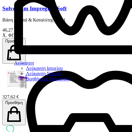
Solventum Impregum Soft
Βάση 120 ml & Καταλύτης 15 ml
46,27 €
Χ. ΦΠΑ
Προσθήκη
Λεύκανση
Λεύκανση Ιατρείου
Λεύκανση Σπιτιού
Βοηθήματα Λεύκανσης
327,62 €
Προσθήκη