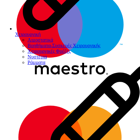
Χειρουργική
Αιμοστατικά
Βοηθήματα-Συσκευές Χειρουργικής
Χειρουργικές Φρέζες
Νυστέρια
Ράµµατα