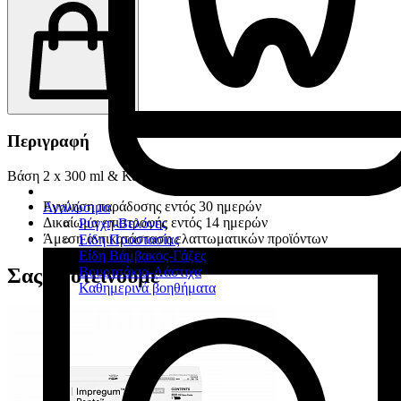
Περιγραφή
Βάση 2 x 300 ml & Καταλύτης 2 x 60 ml
Εγγύηση παράδοσης εντός 30 ημερών
Αναλώσιμα
Δικαίωμα επιστροφής εντός 14 ημερών
Ρύγχη-Βελόνες
Άμεση αντικατάσταση ελαττωματικών προϊόντων
Είδη Προστασίας
Είδη Βάμβακος-Γάζες
Βουρτσάκια-Λάστιχα
Σας προτείνουμε
Καθημερινά βοηθήματα