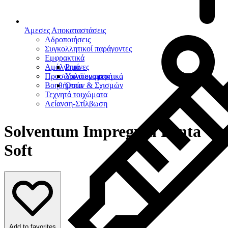
Άμεσες Αποκαταστάσεις
Αδροποιήσεις
Συγκολλητικοί παράγοντες
Εμφρακτικά
Αμάλγαμα
Ρητίνες
Προσωρινά εμφρακτικά
Υαλοϊονομερή
Βοηθήματα
Οπών & Σχισμών
Τεχνητά τοιχώματα
Λείανση-Στίλβωση
Solventum Impregum Penta
Soft
Add to favorites