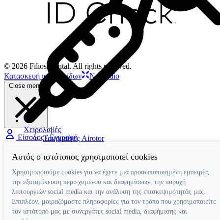
© 2026 Filios Dental. All rights reserved.
Κατασκευή ιστοσελίδων
Netstudio
Close menu
Χειρολαβές
Είσοδος / Εγγραφή
Τουρμπίνες Airotor
Γωνιακές Micromotor
Αυτός ο ιστότοπος χρησιμοποιεί cookies
Γωνιακές Πολλαπλασιαστικές
Ευθείες Micromotor
Χρησιμοποιούμε cookies για να έχετε μια προσωποποιημένη εμπειρία,
Χειρουργικές Γωνιακές
την εξατομίκευση περιεχομένου και διαφημίσεων, την παροχή
Ταχυσύνδεσμοι
Micromotor Ενδοδοντίας
λειτουργιών social media και την ανάλυση της επισκεψιμότητάς μας.
Λίπανση
Επιπλέον, μοιραζόμαστε πληροφορίες για τον τρόπο που χρησιμοποιείτε
Luftmotor-Micromotor
τον ιστότοπό μας με συνεργάτες social media, διαφήμισης και