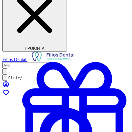
ΠΡΟΪΟΝΤΑ
Filios Dental
Ctrl+/