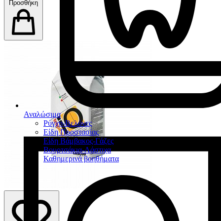
Προσθήκη
Αναλώσιμα
Ρύγχη-Βελόνες
Είδη Προστασίας
Είδη Βάμβακος-Γάζες
Βουρτσάκια-Λάστιχα
Καθημερινά βοηθήματα