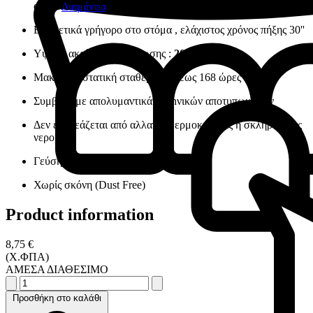
ακόμα και σε συνθήκες που διαφοροποιούνται
Διαμάντια
Εξαιρετικά γρήγορο στο στόμα , ελάχιστος χρόνος πήξης 30''
Υψηλή ακρίβεια αποτύπωσης :
20 μm
Μακρά διαστατική σταθερότητα έως 168 ώρες
Συμβατό με απολυμαντικά αλγhνικών αποτυπωμάτων
Δεν επηρεάζεται από αλλαγές θερμοκρασίας ή σκληρότητας
νερού
Γεύση μέντας
Χωρίς σκόνη (Dust Free)
Product information
8,75 €
(Χ.ΦΠΑ)
ΑΜΕΣΑ ΔΙΑΘΕΣΙΜΟ
Προσθήκη στο καλάθι