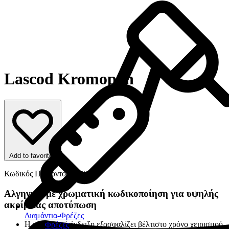
Lascod Kromopan
Add to favorites
Κωδικός Προϊόντος: 470
Αλγηνικό με χρωματική κωδικοποίηση για υψηλής
ακρίβειας αποτύπωση
Διαμάντια-Φρέζες
Η χρωματική ένδειξη εξασφαλίζει βέλτιστο χρόνο χειρισμού,
Φρέζες