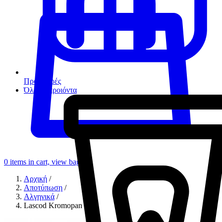
Προσφορές
Όλα τα προιόντα
0
items in cart, view bag
Αρχική
/
Αποτύπωση
/
Αλγηνικά
/
Lascod Kromopan