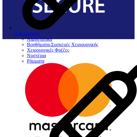
Χειρουργική
Αιμοστατικά
Βοηθήματα-Συσκευές Χειρουργικής
Χειρουργικές Φρέζες
Νυστέρια
Ράµµατα