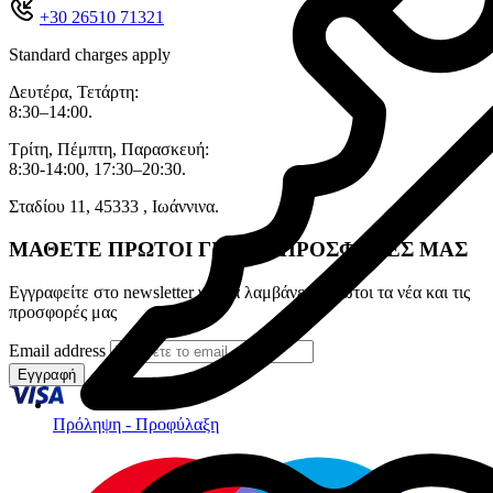
+30 26510 71321
Standard charges apply
Δευτέρα, Τετάρτη:
8:30–14:00.
Τρίτη, Πέμπτη, Παρασκευή:
8:30-14:00, 17:30–20:30.
Σταδίου 11, 45333 , Ιωάννινα.
ΜΑΘΕΤΕ ΠΡΩΤΟΙ ΓΙΑ ΤΙΣ ΠΡΟΣΦΟΡΕΣ ΜΑΣ
Εγγραφείτε στο newsletter για να λαμβάνετε πρώτοι τα νέα και τις
προσφορές μας
Email address
Εγγραφή
Πρόληψη - Προφύλαξη