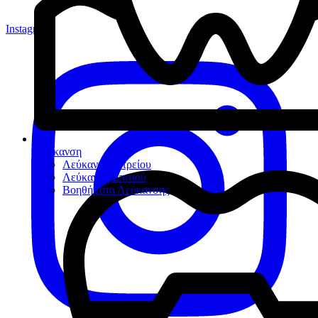
Instagram
Λεύκανση
Λεύκανση Ιατρείου
Λεύκανση Σπιτιού
Βοηθήματα Λεύκανσης