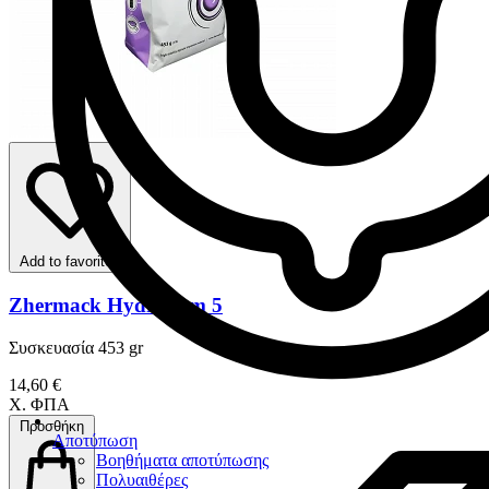
Add to favorites
Zhermack Hydrogum 5
Συσκευασία 453 gr
14,60 €
Χ. ΦΠΑ
Προσθήκη
Αποτύπωση
Βοηθήματα αποτύπωσης
Πολυαιθέρες