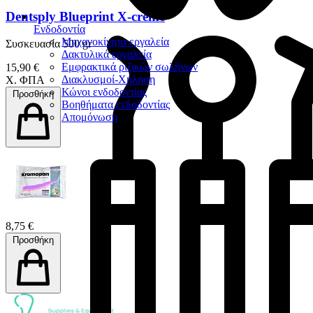
Dentsply Blueprint X-creme
Ενδοδοντία
Μηχανοκίνητα εργαλεία
Συσκευασία 500 gr
Δακτυλικά εργαλεία
Εμφρακτικά ριζικών σωλήνων
15,90 €
Διακλυσμοί-Χήληση
Χ. ΦΠΑ
Κώνοι ενδοδοντίας
Προσθήκη
Βοηθήματα ενδοδοντίας
Απομόνωση
8,75 €
Προσθήκη