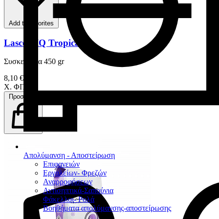
Add to favorites
Lascod IQ Tropical
Συσκευασία 450 gr
8,10 €
Χ. ΦΠΑ
Προσθήκη
Απολύμανση - Αποστείρωση
Επιφανειών
Εργαλείων- Φρεζών
Αναρροφήσεων
Αντισηπτικά-Σαπούνια
Φάκελλοι- Ρολά
Βοηθήματα απολύμανσης-αποστείρωσης