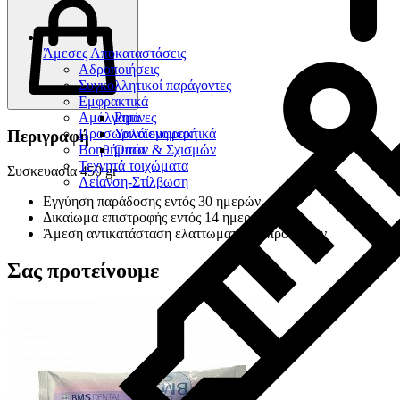
Άμεσες Αποκαταστάσεις
Αδροποιήσεις
Συγκολλητικοί παράγοντες
Εμφρακτικά
Αμάλγαμα
Ρητίνες
Προσωρινά εμφρακτικά
Υαλοϊονομερή
Περιγραφή
Βοηθήματα
Οπών & Σχισμών
Τεχνητά τοιχώματα
Συσκευασία 450 gr
Λείανση-Στίλβωση
Εγγύηση παράδοσης εντός 30 ημερών
Δικαίωμα επιστροφής εντός 14 ημερών
Άμεση αντικατάσταση ελαττωματικών προϊόντων
Σας προτείνουμε