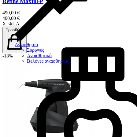
Refine Maxfill-P
490,00 €
400,00 €
Χ. ΦΠΑ
Προσθήκη
Αναισθησία
Σύριγγες
Αναισθητικά
-18%
Βελόνες αναισθησίας