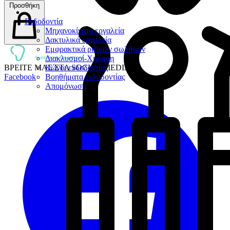
Προσθήκη
Ενδοδοντία
Μηχανοκίνητα εργαλεία
Δακτυλικά εργαλεία
Εμφρακτικά ριζικών σωλήνων
Διακλυσμοί-Χήληση
ΒΡΕΙΤΕ ΜΑΣ ΣΤΑ SOCIAL MEDIA:
Κώνοι ενδοδοντίας
Facebook
Βοηθήματα ενδοδοντίας
Απομόνωση