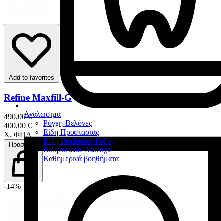
Add to favorites
Refine Maxfill-G
Αναλώσιμα
490,00 €
Ρύγχη-Βελόνες
400,00 €
Είδη Προστασίας
Χ. ΦΠΑ
Είδη Βάμβακος-Γάζες
Προσθήκη
Βουρτσάκια-Λάστιχα
Καθημερινά βοηθήματα
-14%