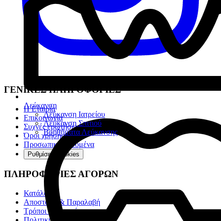
ΓΕΝΙΚΕΣ ΠΛΗΡΟΦΟΡΙΕΣ
Λεύκανση
Η Εταιρία
Λεύκανση Ιατρείου
Επικοινωνία
Λεύκανση Σπιτιού
Συχνές ερωτήσεις
Βοηθήματα Λεύκανσης
Όροι χρήσης
Προσωπικά Δεδομένα
Ρυθμίσεις cookies
ΠΛΗΡΟΦΟΡΙΕΣ ΑΓΟΡΩΝ
Κατάλογοι
Αποστολή & Παραλαβή
Τρόποι πληρωμής
Πολιτική επιστροφών