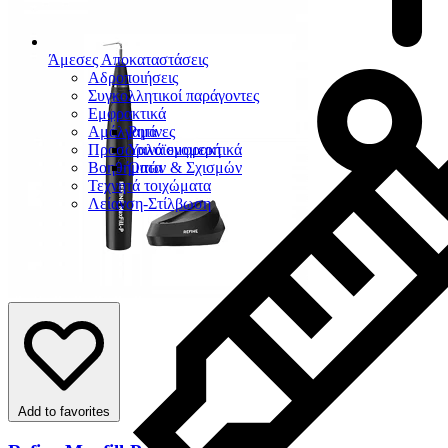
Άμεσες Αποκαταστάσεις
Αδροποιήσεις
Συγκολλητικοί παράγοντες
Εμφρακτικά
Αμάλγαμα
Ρητίνες
Προσωρινά εμφρακτικά
Υαλοϊονομερή
Βοηθήματα
Οπών & Σχισμών
Τεχνητά τοιχώματα
Λείανση-Στίλβωση
Add to favorites