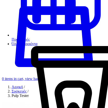
Προσφορές
Όλα τα προιόντα
0
items in cart, view bag
Αρχική
/
Συσκευές
/
Pulp Tester