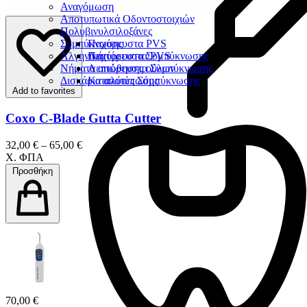
Αναγόμωση
Αποτυπωτικά Οδοντοστοιχιών
Πολυβινυλσιλοξάνες
Συμπύκνωσης
Παχύρευστα PVS
Αλγηνικά
Λεπτόρευστα PVS
Παχύρευστα Συμπύκνωσης
Νήματα απώθησης ούλων
Λεπτόρευστα Συμπύκνωσης
Δισκάρια αποτύπωσης
Καταλύτες Σύμπύκνωσης
Add to favorites
Coxo C-Blade Gutta Cutter
32,00 € – 65,00 €
Χ. ΦΠΑ
Προσθήκη
70,00 €