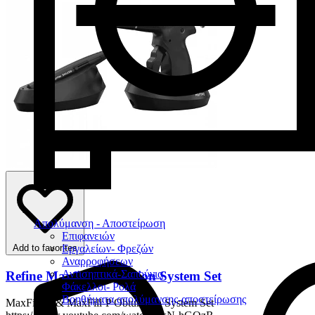
Απολύμανση - Αποστείρωση
Επιφανειών
Add to favorites
Εργαλείων- Φρεζών
Αναρροφήσεων
Αντισηπτικά-Σαπούνια
Refine Maxfill Obturation System Set
Φάκελλοι- Ρολά
Βοηθήματα απολύμανσης-αποστείρωσης
MaxFill-G & MaxFill-P Obturation System Set