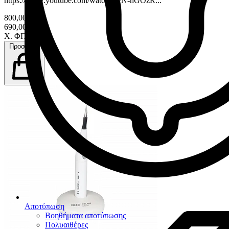
https://www.youtube.com/watch?v=N-hGOzR...
800,00 €
690,00 €
Χ. ΦΠΑ
Προσθήκη
Αποτύπωση
Βοηθήματα αποτύπωσης
Πολυαιθέρες