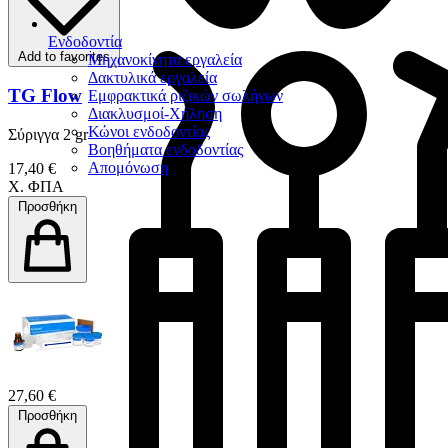
Ενδοδοντία
Add to favorites
Μηχανοκίνητα εργαλεία
Δακτυλικά εργαλεία
TG Flow
Εμφρακτικά ριζικών σωλήνων
Διακλυσμοί-Χήληση
Κώνοι ενδοδοντίας
Σύριγγα 2 gr
Βοηθήματα ενδοδοντίας
Απομόνωση
17,40 €
Χ. ΦΠΑ
Προσθήκη
27,60 €
Προσθήκη