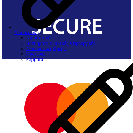
Χειρουργική
Αιμοστατικά
Βοηθήματα-Συσκευές Χειρουργικής
Χειρουργικές Φρέζες
Νυστέρια
Ράµµατα