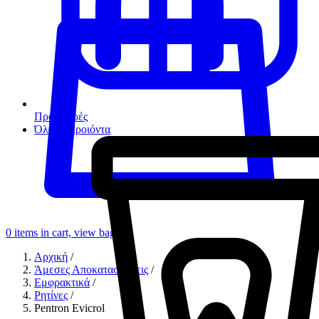
Προσφορές
Όλα τα προιόντα
0
items in cart, view bag
Αρχική
/
Άμεσες Αποκαταστάσεις
/
Εμφρακτικά
/
Ρητίνες
/
Pentron Evicrol