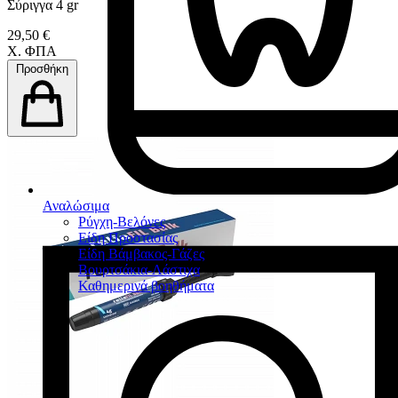
Σύριγγα 4 gr
29,50 €
Χ. ΦΠΑ
Προσθήκη
Αναλώσιμα
Ρύγχη-Βελόνες
Είδη Προστασίας
Είδη Βάμβακος-Γάζες
Βουρτσάκια-Λάστιχα
Καθημερινά βοηθήματα