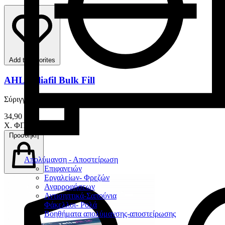
Add to favorites
AHL Reliafil Bulk Fill
Σύριγγα 4 gr
34,90 €
Χ. ΦΠΑ
Προσθήκη
Απολύμανση - Αποστείρωση
Επιφανειών
Εργαλείων- Φρεζών
Αναρροφήσεων
Αντισηπτικά-Σαπούνια
Φάκελλοι- Ρολά
Βοηθήματα απολύμανσης-αποστείρωσης