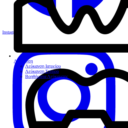
Instagram
Λεύκανση
Λεύκανση Ιατρείου
Λεύκανση Σπιτιού
Βοηθήματα Λεύκανσης