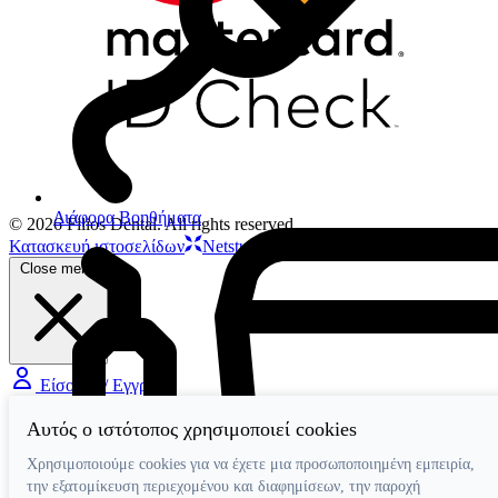
Διάφορα Βοηθήματα
© 2026 Filios Dental. All rights reserved.
Κατασκευή ιστοσελίδων
Netstudio
Close menu
Είσοδος / Εγγραφή
Αυτός ο ιστότοπος χρησιμοποιεί cookies
Χρησιμοποιούμε cookies για να έχετε μια προσωποποιημένη εμπειρία,
την εξατομίκευση περιεχομένου και διαφημίσεων, την παροχή