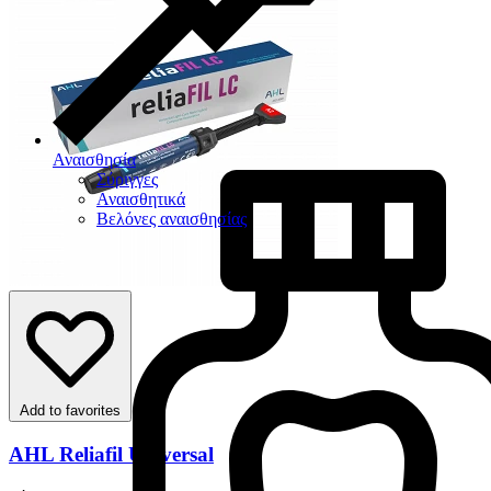
Αναισθησία
Σύριγγες
Αναισθητικά
Βελόνες αναισθησίας
Add to favorites
AHL Reliafil Universal