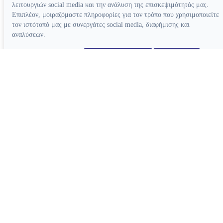
λειτουργιών social media και την ανάλυση της επισκεψιμότητάς μας.
Επιπλέον, μοιραζόμαστε πληροφορίες για τον τρόπο που χρησιμοποιείτε
τον ιστότοπό μας με συνεργάτες social media, διαφήμισης και
αναλύσεων.
Απόρριψη όλων
Ρυθμίσεις cookies
Αποδοχή όλων
Κατασκευή ιστοσελίδων
Συσκευές
Συσκευές Ενδοδοντίας
Συσκευές Φωτοπολυμερισμού
Μοτέρ Ενδοδοντίας
Ξέστρα Υπερήχων
Εντοπιστές Ακρορριζίου
Συσκευές Αποτρύγωσης
Συσκευές Ενδοδοντίας Βοηθητικές
Συσκευές Βοηθητικές
Κλίβανοι
CAD-CAM
Συσκευές Χειρουργικής