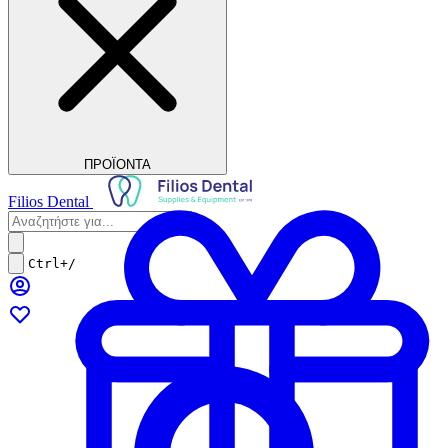
ΠΡΟΪΟΝΤΑ
Filios Dental
Ctrl+/