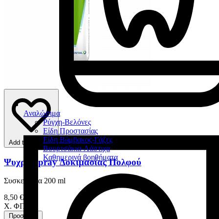
Αναλώσιμα
Ρύγχη-Βελόνες
Είδη Προστασίας
Είδη Βάμβακος-Γάζες
Add to favorites
Βουρτσάκια-Λάστιχα
Καθημερινά βοηθήματα
Ψυχρό Spray Δοκιμασίας Πολφού
Συσκευασία 200 ml
8,50 €
Χ. ΦΠΑ
Προσθήκη