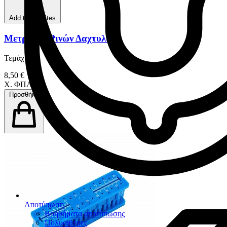
Add to favorites
Μετρητής Ρινών Δαχτυλίδι
Τεμάχιο
8,50 €
Χ. ΦΠΑ
Προσθήκη
Αποτύπωση
Βοηθήματα αποτύπωσης
Πολυαιθέρες