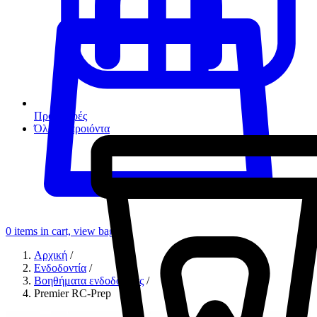
Προσφορές
Όλα τα προιόντα
0
items in cart, view bag
Αρχική
/
Ενδοδοντία
/
Βοηθήματα ενδοδοντίας
/
Premier RC-Prep