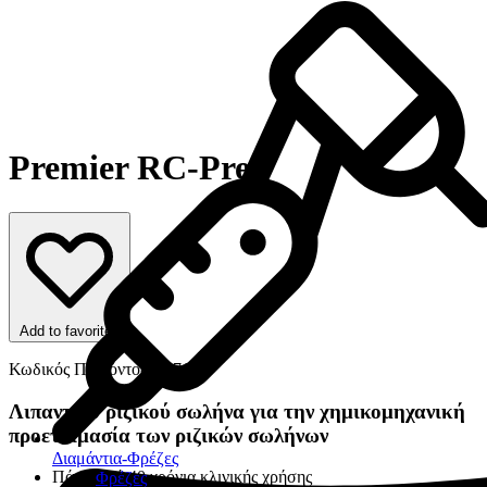
Premier RC-Prep
Add to favorites
Κωδικός Προϊόντος: 6871
Λιπαντικό ριζικού σωλήνα για την χημικομηχανική
προετοιμασία των ριζικών σωλήνων
Διαμάντια-Φρέζες
Πάνω από 40 χρόνια κλινικής χρήσης
Φρέζες