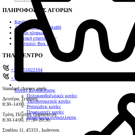
ΠΛΗΡΟΦΟΡΙΕΣ ΑΓΟΡΩΝ
Κατάλογοι
Αποστολή & Παραλαβή
Τρόποι πληρωμής
Πολιτική επιστροφών
Αποστολές Box Now
ΤΗΛ. ΚΕΝΤΡΟ
+302651022104
+30 26510 71321
Standard charges apply
Κονίες Συγκόλλησης
Πολυκαρβοξυλικές κονίες
Δευτέρα, Τετάρτη:
Υαλοϊονομερείς κονίες
8:30–14:00.
Ρητινώδεις κονίες
Προσωρινές κονίες
Τρίτη, Πέμπτη, Παρασκευή:
Βοηθήματα συγκόλλησης
8:30-14:00, 17:30–20:30.
Σταδίου 11, 45333 , Ιωάννινα.