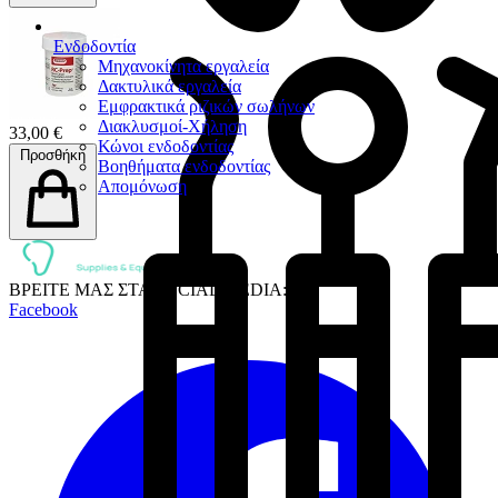
Ενδοδοντία
Μηχανοκίνητα εργαλεία
Δακτυλικά εργαλεία
Εμφρακτικά ριζικών σωλήνων
Διακλυσμοί-Χήληση
33,00 €
Κώνοι ενδοδοντίας
Προσθήκη
Βοηθήματα ενδοδοντίας
Απομόνωση
ΒΡΕΙΤΕ ΜΑΣ ΣΤΑ SOCIAL MEDIA:
Facebook