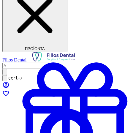
ΠΡΟΪΟΝΤΑ
Filios Dental
Ctrl+/