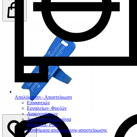
Απολύμανση - Αποστείρωση
Επιφανειών
Εργαλείων- Φρεζών
Αναρροφήσεων
Αντισηπτικά-Σαπούνια
Φάκελλοι- Ρολά
Βοηθήματα απολύμανσης-αποστείρωσης