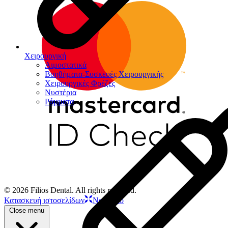
Χειρουργική
Αιμοστατικά
Βοηθήματα-Συσκευές Χειρουργικής
Χειρουργικές Φρέζες
Νυστέρια
Ράµµατα
© 2026 Filios Dental. All rights reserved.
Κατασκευή ιστοσελίδων
Netstudio
Close menu