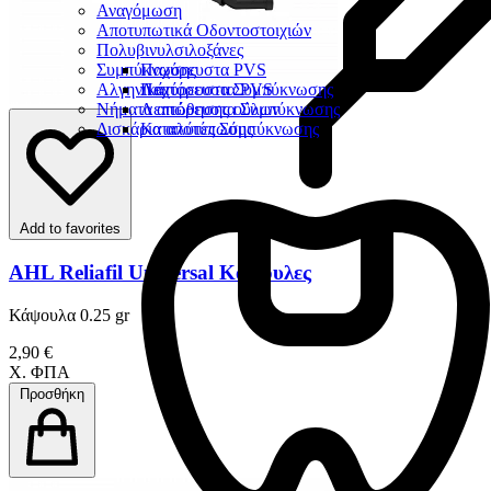
Αναγόμωση
Αποτυπωτικά Οδοντοστοιχιών
Πολυβινυλσιλοξάνες
Συμπύκνωσης
Παχύρευστα PVS
Αλγηνικά
Λεπτόρευστα PVS
Παχύρευστα Συμπύκνωσης
Νήματα απώθησης ούλων
Λεπτόρευστα Συμπύκνωσης
Δισκάρια αποτύπωσης
Καταλύτες Σύμπύκνωσης
Add to favorites
AHL Reliafil Universal Κάψουλες
Κάψουλα 0.25 gr
2,90 €
Χ. ΦΠΑ
Προσθήκη