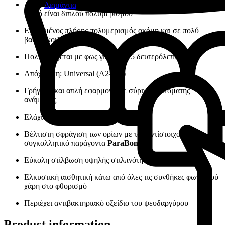
Απεριόριστο πάχος στρώματος της έμφραξης, καθώς το
Διαμάντια
υλικό είναι διπλού πολυμερισμού
Εγγυημένος πλήρης πολυμερισμός ακόμη και σε πολύ
βαθιές κοιλότητες
Πολυμερίζεται με φως για μόλις 5 δευτερόλεπτα
Απόχρωση: Universal (A2–A3)
Γρήγορη και απλή εφαρμογή με σύριγγα αυτόματης
ανάμειξης
Ελάχιστη τάση συστολής
Βέλτιστη σφράγιση των ορίων με τον αντίστοιχο
συγκολλητικό παράγοντα
ParaBond
Εύκολη στίλβωση υψηλής στιλπνότητας
Ελκυστική αισθητική κάτω από όλες τις συνθήκες φωτισμού
χάρη στο φθορισμό
Περιέχει αντιβακτηριακό οξείδιο του ψευδαργύρου
Product information