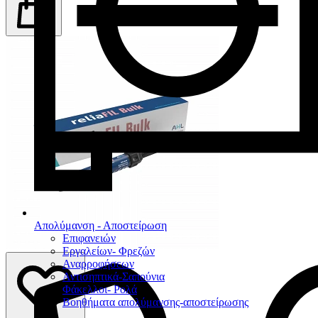
Απολύμανση - Αποστείρωση
Επιφανειών
Εργαλείων- Φρεζών
Αναρροφήσεων
Αντισηπτικά-Σαπούνια
Φάκελλοι- Ρολά
Βοηθήματα απολύμανσης-αποστείρωσης