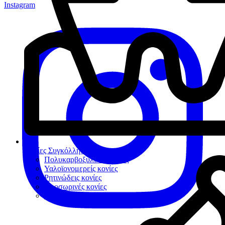
Instagram
Κονίες Συγκόλλησης
Πολυκαρβοξυλικές κονίες
Υαλοϊονομερείς κονίες
Ρητινώδεις κονίες
Προσωρινές κονίες
Βοηθήματα συγκόλλησης