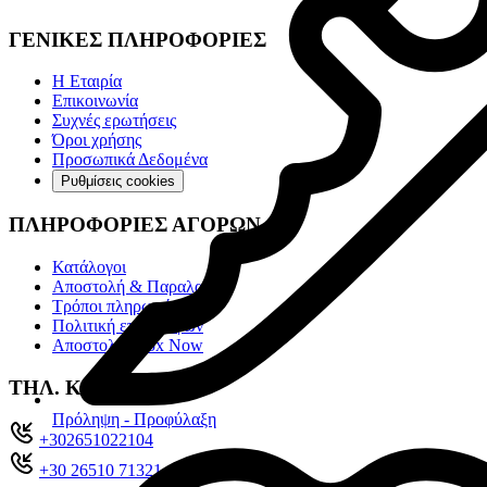
ΓΕΝΙΚΕΣ ΠΛΗΡΟΦΟΡΙΕΣ
Η Εταιρία
Επικοινωνία
Συχνές ερωτήσεις
Όροι χρήσης
Προσωπικά Δεδομένα
Ρυθμίσεις cookies
ΠΛΗΡΟΦΟΡΙΕΣ ΑΓΟΡΩΝ
Κατάλογοι
Αποστολή & Παραλαβή
Τρόποι πληρωμής
Πολιτική επιστροφών
Αποστολές Box Now
ΤΗΛ. ΚΕΝΤΡΟ
Πρόληψη - Προφύλαξη
+302651022104
+30 26510 71321