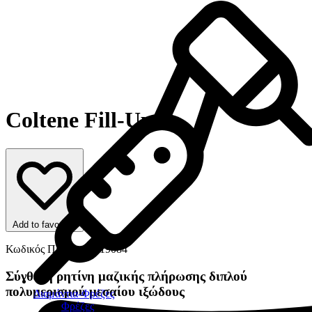
Coltene Fill-Up!
Add to favorites
Κωδικός Προϊόντος: 19084
Σύνθετη ρητίνη μαζικής πλήρωσης διπλού
πολυμερισμού μεσαίου ιξώδους
Διαμάντια-Φρέζες
Φρέζες