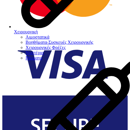
Χειρουργική
Αιμοστατικά
Βοηθήματα-Συσκευές Χειρουργικής
Χειρουργικές Φρέζες
Νυστέρια
Ράµµατα