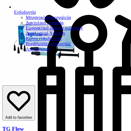
Ενδοδοντία
Μηχανοκίνητα εργαλεία
Δακτυλικά εργαλεία
Εμφρακτικά ριζικών σωλήνων
Διακλυσμοί-Χήληση
Κώνοι ενδοδοντίας
Βοηθήματα ενδοδοντίας
Απομόνωση
Add to favorites
TG Flow