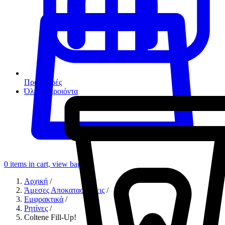
Προσφορές
Όλα τα προιόντα
0
items in cart, view bag
Αρχική
/
Άμεσες Αποκαταστάσεις
/
Εμφρακτικά
/
Ρητίνες
/
Coltene Fill-Up!