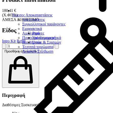
180,41 €
Άμεσες Αποκαταστάσεις
(Χ.ΦΠΑ)
Αδροποιήσεις
ΑΜΕΣΑ ΔΙΑΘΕΣΙΜΟ
Συγκολλητικοί παράγοντες
Εμφρακτικά
Είδος
Αμάλγαμα
Ρητίνες
Προσωρινά εμφρακτικά
Υαλοϊονομερή
Intro Kit
Refill
Βοηθήματα
Οπών & Σχισμών
Τεχνητά τοιχώματα
Λείανση-Στίλβωση
Προσθήκη στο καλάθι
Περιγραφή
Διαθέσιμες Συσκευασίες :