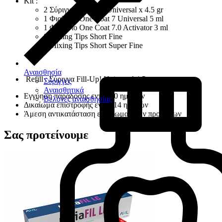
Κit :
2 Σύριγγες Fill-Up! Universal x 4.5 gr
1 Φιαλίδιο One Coat 7 Universal 5 ml
1 Φιαλίδιο One Coat 7.0 Activator 3 ml
8 Mixing Tips Short Fine
6 Mixing Tips Short Super Fine
Αναισθησία
Refill : Σύριγγα Fill-Up! Universal 4.5 gr
Σύριγγες
Αναισθητικά
Εγγύηση παράδοσης εντός 30 ημερών
Βελόνες αναισθησίας
Δικαίωμα επιστροφής εντός 14 ημερών
Άμεση αντικατάσταση ελαττωματικών προϊόντων
Σας προτείνουμε