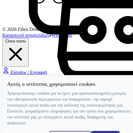
© 2026 Filios Dental. All rights reserved.
Κατασκευή ιστοσελίδων
Netstudio
Close menu
Είσοδος / Εγγραφή
Αυτός ο ιστότοπος χρησιμοποιεί cookies
Συσκευές
Συσκευές Ενδοδοντίας
Χρησιμοποιούμε cookies για να έχετε μια προσωποποιημένη εμπειρία,
Συσκευές Φωτοπολυμερισμού
Μοτέρ Ενδοδοντίας
την εξατομίκευση περιεχομένου και διαφημίσεων, την παροχή
Ξέστρα Υπερήχων
Εντοπιστές Ακρορριζίου
Συσκευές Αποτρύγωσης
Συσκευές Ενδοδοντίας Βοηθητικές
λειτουργιών social media και την ανάλυση της επισκεψιμότητάς μας.
Συσκευές Βοηθητικές
Επιπλέον, μοιραζόμαστε πληροφορίες για τον τρόπο που χρησιμοποιείτε
Κλίβανοι
τον ιστότοπό μας με συνεργάτες social media, διαφήμισης και
CAD-CAM
αναλύσεων.
Συσκευές Χειρουργικής