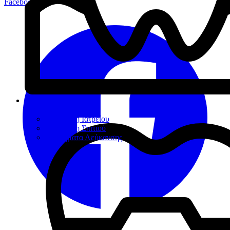
Facebook
Λεύκανση
Λεύκανση Ιατρείου
Λεύκανση Σπιτιού
Βοηθήματα Λεύκανσης