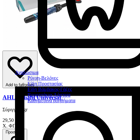
Αναλώσιμα
Ρύγχη-Βελόνες
Είδη Προστασίας
Add to favorites
Είδη Βάμβακος-Γάζες
Βουρτσάκια-Λάστιχα
AHL Reliafil Universal
Καθημερινά βοηθήματα
Σύριγγα 4 gr
29,50 €
Χ. ΦΠΑ
Προσθήκη