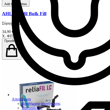
Add to favorites
AHL Reliafil Bulk Fill
Σύριγγα 4 gr
34,90 €
Χ. ΦΠΑ
Προσθήκη
Αποτύπωση
Βοηθήματα αποτύπωσης
Πολυαιθέρες